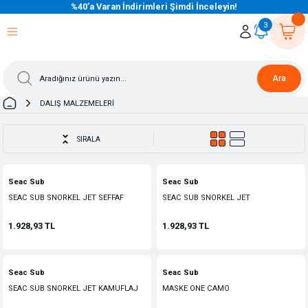
%40’a Varan İndirimleri Şimdi İnceleyin!
eri Dön
eri Dön
eri Dön
eri Dön
eri Dön
eri Dön
eri Dön
eri Dön
eri Dön
eri Dön
3
Ara
DALIŞ MALZEMELERİ
SIRALA
Seac Sub
Seac Sub
SEAC SUB SNORKEL JET SEFFAF
SEAC SUB SNORKEL JET
1.928,93 TL
1.928,93 TL
Seac Sub
Seac Sub
SEAC SUB SNORKEL JET KAMUFLAJ
MASKE ONE CAMO