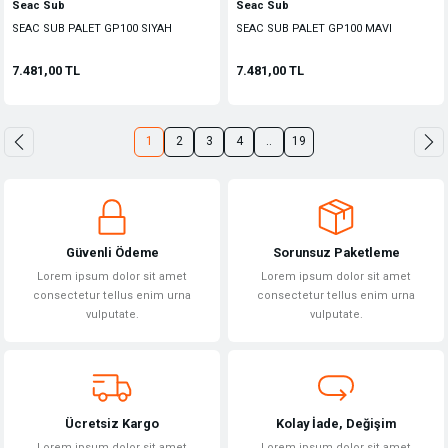
Seac Sub
Seac Sub
SEAC SUB PALET GP100 SIYAH
SEAC SUB PALET GP100 MAVI
7.481,00 TL
7.481,00 TL
1
2
3
4
..
19
Güvenli Ödeme
Sorunsuz Paketleme
Lorem ipsum dolor sit amet
Lorem ipsum dolor sit amet
consectetur tellus enim urna
consectetur tellus enim urna
vulputate.
vulputate.
Ücretsiz Kargo
Kolay İade, Değişim
Lorem ipsum dolor sit amet
Lorem ipsum dolor sit amet