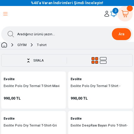
%40’a Varan İndirimleri Şimdi İnceleyin!
eri Dön
eri Dön
eri Dön
eri Dön
eri Dön
eri Dön
eri Dön
eri Dön
eri Dön
eri Dön
3
Ara
GİYİM
T-shirt
SIRALA
Evolite
Evolite
Evolite Polo Dry Termal T-Shirt-Mavi
Evolite Polo Dry Termal T-Shirt -
Kırmızı
990,00 TL
990,00 TL
Evolite
Evolite
Evolite Polo Dry Termal T-Shirt-Gri
Evolite DeepRaw Bayan Polo T-Shirt-
Mavi