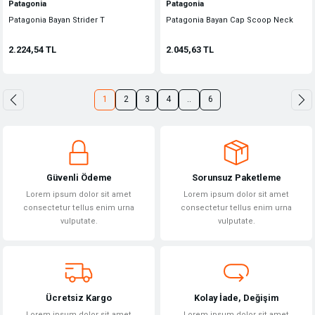
Patagonia
Patagonia
Patagonia Bayan Strider T
Patagonia Bayan Cap Scoop Neck
2.224,54 TL
2.045,63 TL
1
2
3
4
..
6
Güvenli Ödeme
Sorunsuz Paketleme
Lorem ipsum dolor sit amet
Lorem ipsum dolor sit amet
consectetur tellus enim urna
consectetur tellus enim urna
vulputate.
vulputate.
Ücretsiz Kargo
Kolay İade, Değişim
Lorem ipsum dolor sit amet
Lorem ipsum dolor sit amet