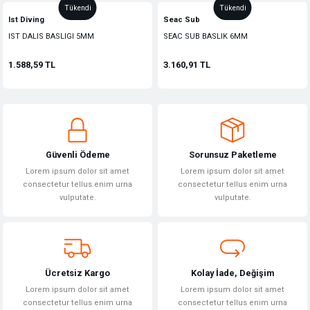
Tükendi
Tükendi
Ist Diving
Seac Sub
IST DALIS BASLIGI 5MM
SEAC SUB BASLIK 6MM
1.588,59 TL
3.160,91 TL
Güvenli Ödeme
Sorunsuz Paketleme
Lorem ipsum dolor sit amet
Lorem ipsum dolor sit amet
consectetur tellus enim urna
consectetur tellus enim urna
vulputate.
vulputate.
Ücretsiz Kargo
Kolay İade, Değişim
Lorem ipsum dolor sit amet
Lorem ipsum dolor sit amet
consectetur tellus enim urna
consectetur tellus enim urna