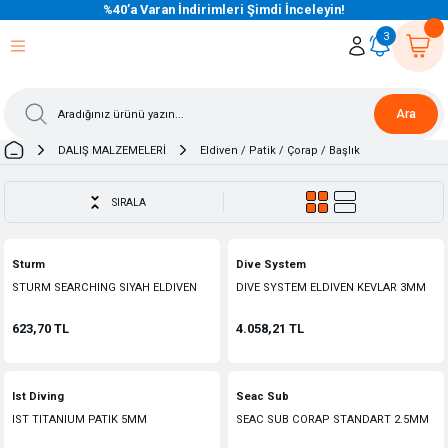
%40’a Varan İndirimleri Şimdi İnceleyin!
eri Dön
eri Dön
eri Dön
eri Dön
eri Dön
eri Dön
eri Dön
eri Dön
eri Dön
eri Dön
3
Ara
DALIŞ MALZEMELERİ
Eldiven / Patik / Çorap / Başlık
SIRALA
Sturm
Dive System
STURM SEARCHING SIYAH ELDIVEN
DIVE SYSTEM ELDIVEN KEVLAR 3MM
623,70 TL
4.058,21 TL
Ist Diving
Seac Sub
IST TITANIUM PATIK 5MM
SEAC SUB CORAP STANDART 2.5MM