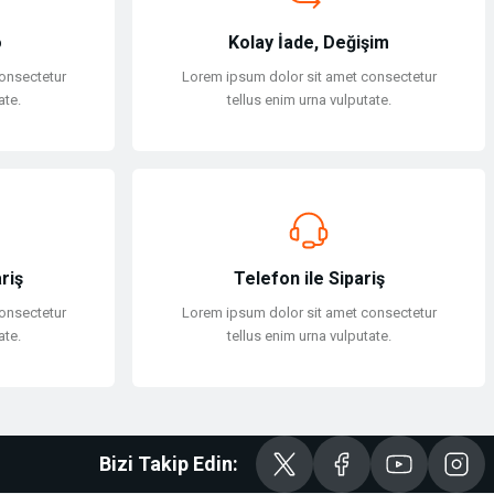
o
Kolay İade, Değişim
onsectetur
Lorem ipsum dolor sit amet consectetur
ate.
tellus enim urna vulputate.
riş
Telefon ile Sipariş
onsectetur
Lorem ipsum dolor sit amet consectetur
ate.
tellus enim urna vulputate.
Bizi Takip Edin: