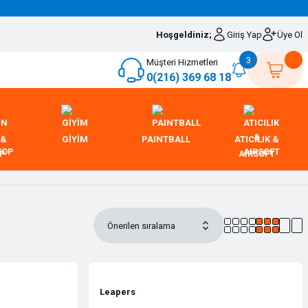
Hoşgeldiniz;
Giriş Yap
Üye Ol
3
Müşteri Hizmetleri
0(216) 369 68 18
 &
GİYİM
PAINTBALL
ATICILIK &
OP
AIRSOFT
Leapers