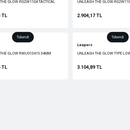
THE GLOW RG2W1104 TACTICAL
UNLEASH THE GLOW RG2W110
EASH THE GLOW RGWM-25L2
AYAK
 AYAK
6 TL
2.904,17 TL
Tükendi
Tükendi
Leapers
 THE GLOW RWU013415 34MM
UNLEASH THE GLOW TYPE LOW
 AYAK
SIGHT
6 TL
3.104,89 TL