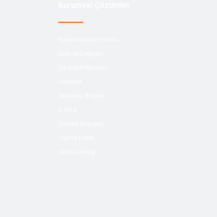
Kurumsal Çözümler
Havale Bildirim Formu
İade ve Değişim
Siparişim Nerede?
Haberler
Tedarikçi Bilgileri
K.V.K.K
Güvenli Alışveriş
Cayma Hakkı
Site Güvenliği