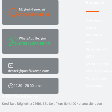
Kurumsal
Müşteri Hizmetleri
0(216) 369 68 18
Hakkımızda
Destek
Bize Ulaşın
WhatsApp İletişim
Blog
0(532) 333 05 99
Sürdürülebilirlik
ETBİS
Marka Koruması
destek@pasifikkamp.com
Mobil Uygulamala
Parçalı Ödeme
09:30 - 20:00 arası
Sita Haritası
© 2024 Tüm hakları saklıdır.
Kredi kartı bilgileriniz 256bit SSL Sertifikası ile %100 koruma altındadır.