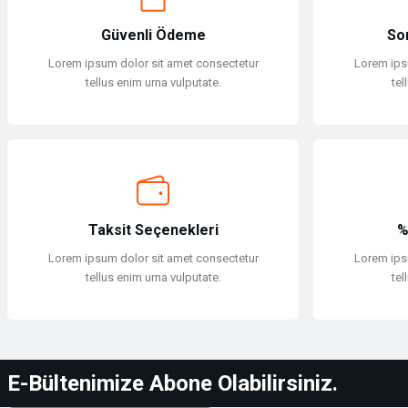
Yüzücü Malzemeleri
Sweatshirt
Güvenli Ödeme
So
Zıpkın ve Aksesuarları
T-shirt
Lorem ipsum dolor sit amet consectetur
Lorem ips
tellus enim urna vulputate.
tel
Zıpkın ve Aksesuarları
T-shirt
Tulum
Tulum
Taksit Seçenekleri
%
Yağmurluk & Panço
Lorem ipsum dolor sit amet consectetur
Lorem ips
tellus enim urna vulputate.
tel
Yağmurluk & Panço
Yelek
E-Bültenimize Abone Olabilirsiniz.
Yelek