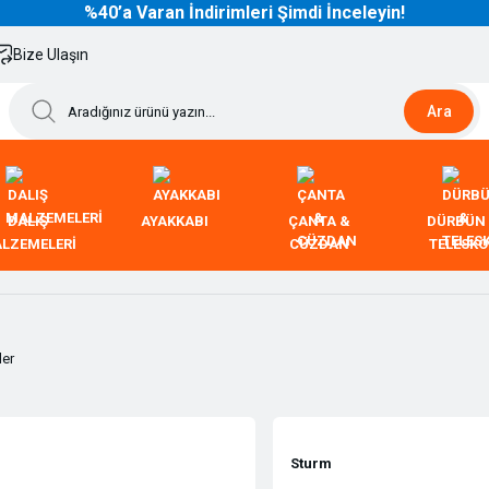
%40’a Varan İndirimleri Şimdi İnceleyin!
Bize Ulaşın
Ara
DALIŞ
AYAKKABI
ÇANTA &
DÜRBÜN
LZEMELERİ
CÜZDAN
TELESK
ler
Sturm