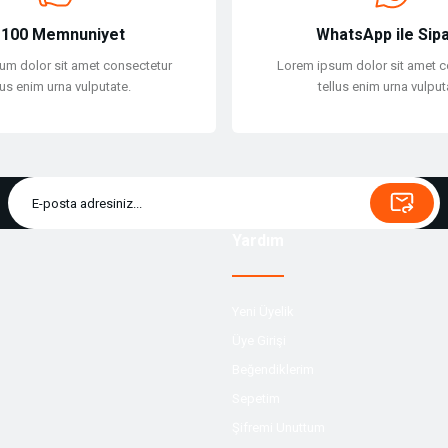
100 Memnuniyet
WhatsApp ile Sipa
um dolor sit amet consectetur
Lorem ipsum dolor sit amet c
lus enim urna vulputate.
tellus enim urna vulput
Yardım
Yeni Üyelik
Üye Girişi
Beğendiklerim
Sepetim
Şifremi Unuttum