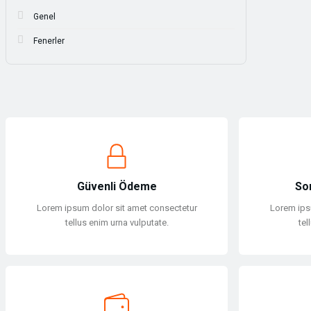
Yüzücü Malzemeleri
Sweatshirt
Genel
Zıpkın ve Aksesuarları
T-shirt
Fenerler
Zıpkın ve Aksesuarları
T-shirt
Tulum
Tulum
Yağmurluk & Panço
Güvenli Ödeme
So
Lorem ipsum dolor sit amet consectetur
Lorem ips
Yağmurluk & Panço
tellus enim urna vulputate.
tel
Yelek
Yelek