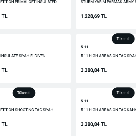
PETITION PRIMALOFT INSULATED
STURM YARIM PARMAK ARMY S
0 TL
1.228,69 TL
Tükendi
5.11
INSULATE SIYAH ELDIVEN
5.11 HIGH ABRASION TAC SIYA
6 TL
3.380,84 TL
Tükendi
Tükendi
5.11
ETITION SHOOTING TAC SIYAH
5.11 HIGH ABRASION TAC KAH
8 TL
3.380,84 TL