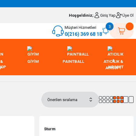
Hoşgeldiniz;
Giriş Yap
Üye Ol
3
Müşteri Hizmetleri
0(216) 369 68 18
 &
GİYİM
PAINTBALL
ATICILIK &
OP
AIRSOFT
Sturm