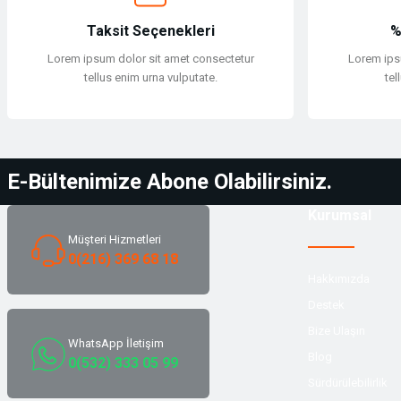
Taksit Seçenekleri
%
Lorem ipsum dolor sit amet consectetur
Lorem ips
tellus enim urna vulputate.
tel
E-Bültenimize Abone Olabilirsiniz.
Kurumsal
Müşteri Hizmetleri
0(216) 369 68 18
Hakkımızda
Destek
Bize Ulaşın
WhatsApp İletişim
Blog
0(532) 333 05 99
Sürdürülebilirlik