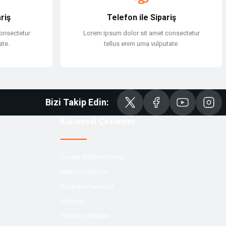
riş
Telefon ile Sipariş
onsectetur
Lorem ipsum dolor sit amet consectetur
ate.
tellus enim urna vulputate.
Bizi Takip Edin:
Kurumsal Çözümler
Havale Bildirim Formu
İade ve Değişim
Siparişim Nerede?
Haberler
Tedarikçi Bilgileri