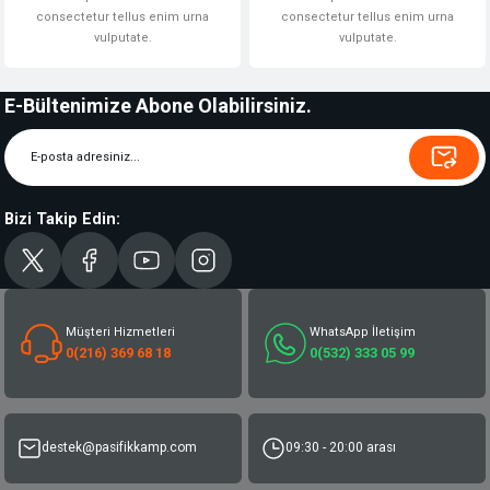
consectetur tellus enim urna
consectetur tellus enim urna
vulputate.
vulputate.
E-Bültenimize Abone Olabilirsiniz.
Bizi Takip Edin:
Müşteri Hizmetleri
WhatsApp İletişim
0(216) 369 68 18
0(532) 333 05 99
destek@pasifikkamp.com
09:30 - 20:00 arası