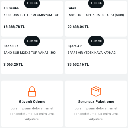
Tükendi
Tükendi
XS Scuba
Faber
XS SCUBA 10 LITRE ALUMINYUM TUP
FABER 15 LT CELIK DALIS TUPU (SARI)
(SARI)
18.388,78 TL
22.638,04 TL
Tükendi
Tükendi
Sano Sub
Spare Air
SANO SUB M25X2 TUP VANASI 300
SPARE AIR YEDEK HAVA KAYNAGI
BAR DIN
SIYAH (MANOMETRELI)
3.065,20 TL
35.652,16 TL
Güvenli Ödeme
Sorunsuz Paketleme
Lorem ipsum dolor sit amet
Lorem ipsum dolor sit amet
consectetur tellus enim urna
consectetur tellus enim urna
vulputate.
vulputate.