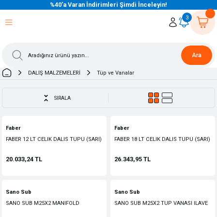
%40’a Varan İndirimleri Şimdi İnceleyin!
eri Dön
eri Dön
eri Dön
eri Dön
eri Dön
eri Dön
eri Dön
eri Dön
eri Dön
eri Dön
3
Ara
DALIŞ MALZEMELERİ
Tüp ve Vanalar
SIRALA
Faber
Faber
FABER 12 LT CELIK DALIS TUPU (SARI)
FABER 18 LT CELIK DALIS TUPU (SARI)
20.033,24 TL
26.343,95 TL
Sano Sub
Sano Sub
SANO SUB M25X2 MANIFOLD
SANO SUB M25X2 TUP VANASI ILAVE
(140MM)
CIKIS