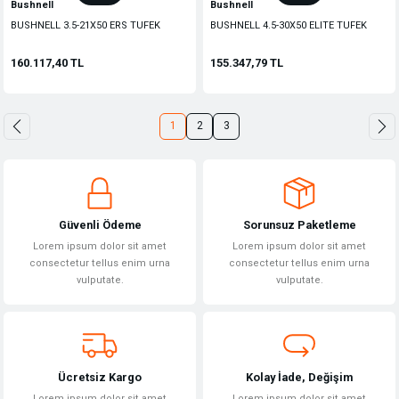
Bushnell
Bushnell
BUSHNELL 3.5-21X50 ERS TUFEK
BUSHNELL 4.5-30X50 ELITE TUFEK
DURBUNU(34MM AYAK
DURBUNU
160.117,40 TL
155.347,79 TL
1
2
3
Güvenli Ödeme
Sorunsuz Paketleme
Lorem ipsum dolor sit amet
Lorem ipsum dolor sit amet
consectetur tellus enim urna
consectetur tellus enim urna
vulputate.
vulputate.
Ücretsiz Kargo
Kolay İade, Değişim
Lorem ipsum dolor sit amet
Lorem ipsum dolor sit amet