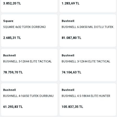
3.852,20 TL
1.283,69 TL
Square
Bushnell
SQUARE 4x32 TÜFEK DÜRBÜNÜ
BUSHNELL 6-24X50 MIL DOTLU TUFEK
DURBUNU(30MM)
2.685,31 TL
81.087,80 TL
Bushnell
Bushnell
BUSHNELL 3-12X44 ELITE TACTICAL
BUSHNELL 3-12X44 ELITE TACTICAL
TUFEK DURBUNU
TUFEK DURBUNU
78.759,70 TL
74.104,63 TL
Bushnell
Bushnell
BUSHNELL 4-16X50 TUFEK DURBUNU
BUSHNELL 4.5-18X44 ELITE HUNTER
TUFEK DURBUNU
61.293,83 TL
105.837,35 TL