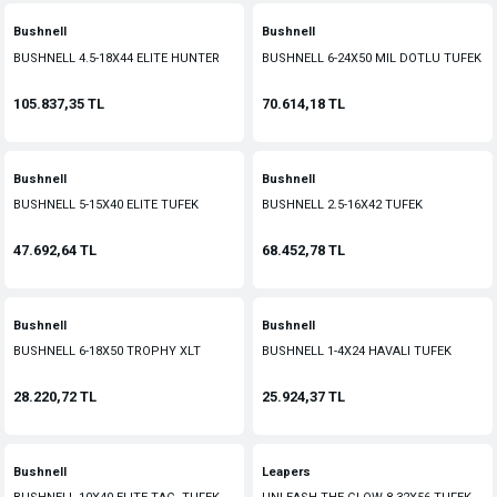
Bushnell
Bushnell
BUSHNELL 4.5-18X44 ELITE HUNTER
BUSHNELL 6-24X50 MIL DOTLU TUFEK
TUFEK DURBUNU
DURBUNU(30MM)
105.837,35 TL
70.614,18 TL
Bushnell
Bushnell
BUSHNELL 5-15X40 ELITE TUFEK
BUSHNELL 2.5-16X42 TUFEK
DURBUNU
DURBUNU
47.692,64 TL
68.452,78 TL
Bushnell
Bushnell
BUSHNELL 6-18X50 TROPHY XLT
BUSHNELL 1-4X24 HAVALI TUFEK
TUFEK DURBUNU
DURBUNU
28.220,72 TL
25.924,37 TL
Bushnell
Leapers