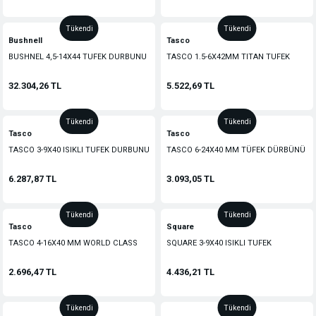
Tükendi
Tükendi
Bushnell
Tasco
BUSHNEL 4,5-14X44 TUFEK DURBUNU
TASCO 1.5-6X42MM TITAN TUFEK
DURBUNU
32.304,26 TL
5.522,69 TL
Tükendi
Tükendi
Tasco
Tasco
TASCO 3-9X40 ISIKLI TUFEK DURBUNU
TASCO 6-24X40 MM TÜFEK DÜRBÜNÜ
6.287,87 TL
3.093,05 TL
Tükendi
Tükendi
Tasco
Square
TASCO 4-16X40 MM WORLD CLASS
SQUARE 3-9X40 ISIKLI TUFEK
TÜFEK DÜRBÜNÜ
DURBUNU
2.696,47 TL
4.436,21 TL
Tükendi
Tükendi