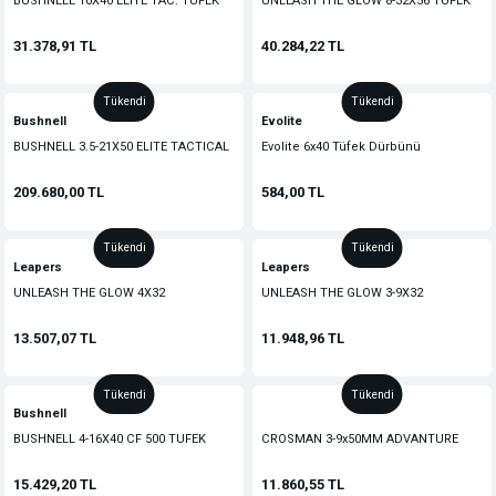
BUSHNELL 10X40 ELITE TAC. TUFEK
UNLEASH THE GLOW 8-32X56 TUFEK
DURBUNU
DURBUNU (30MM)
31.378,91 TL
40.284,22 TL
Tükendi
Tükendi
Bushnell
Evolite
BUSHNELL 3.5-21X50 ELITE TACTICAL
Evolite 6x40 Tüfek Dürbünü
TUFEK DURBUN
209.680,00 TL
584,00 TL
Tükendi
Tükendi
Leapers
Leapers
UNLEASH THE GLOW 4X32
UNLEASH THE GLOW 3-9X32
CROSSBOW TUFEK DURBUN
BUGBUSTER TUFEK DURBUN
13.507,07 TL
11.948,96 TL
Tükendi
Tükendi
Bushnell
BUSHNELL 4-16X40 CF 500 TUFEK
CROSMAN 3-9x50MM ADVANTURE
DURBUNU
CLASS TUFEK DURBUN
15.429,20 TL
11.860,55 TL