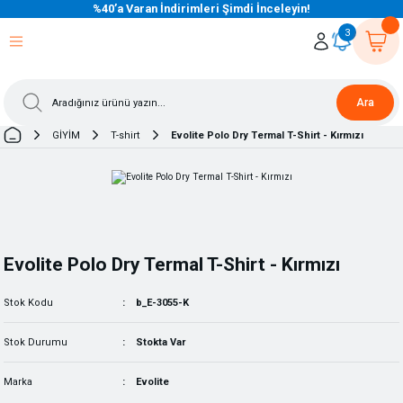
%40’a Varan İndirimleri Şimdi İnceleyin!
eri Dön
eri Dön
eri Dön
eri Dön
eri Dön
eri Dön
eri Dön
eri Dön
eri Dön
eri Dön
3
Ara
GİYİM
T-shirt
Evolite Polo Dry Termal T-Shirt - Kırmızı
Evolite Polo Dry Termal T-Shirt - Kırmızı
Stok Kodu
b_E-3055-K
Stok Durumu
Stokta Var
Marka
Evolite