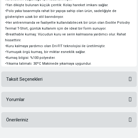
•
Yan dikişte bulunan küçük çentik: Kolay hareket imkanı sağlar.
•
Polo yaka tasarımıyla rahat bir yapıya sahip olan ürün, sadeliğiyle de
gösterişten uzak bir stil barındırıyor.
•
Her antrenmanda ve faaliyette kullanılabilecek bir ürün olan Evolite Polodry
Termal T-Shirt, günlük kullanım için de ideal bir form sunuyor.
•
Breathable kumaş: Vücudun kuru ve serin kalmasına yardımcı olur. Rahat
hissettirir.
•
Kuru kalmaya yardımcı olan Dri-FIT teknolojisi ile üretilmiştir.
•
Yumuşak örgü kumaş, bir miktar esneklik sağlar.
•
Kumaş bilgisi: %100 polyester.
•
Yıkama talimatı: 30ºC Makinede yıkamaya uygundur.
Taksit Seçenekleri
Yorumlar
Önerileriniz
Bu ürüne ilk yorumu siz yapın!
Bu ürünün fiyat bilgisi, resim, ürün açıklamalarında ve diğer konularda