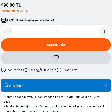
990,00 TL
9,90 TL
Kazancınız:
92,33 TL den başlayan taksitlerle!!
Sepete Ekle
Yorum Yap
Paylaş
Tavsiye Et
Fiyat Alarmı
Ürün Bilgisi
•
Rahat ve sade bir yapı sunan standart kesimi ile vücudun şekline uyum
sağlar.
•
Hareket özgürlüğü sunan üst, omuz dikişlerinin öne kaydırılması ile de kol
hareketinin özgürlüğü için tasarlanmıştır.