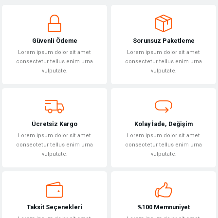
yetersiz gördüğünüz noktaları öneri formunu kullanarak tarafımıza
Yorum Yaz
iletebilirsiniz.
Görüş ve önerileriniz için teşekkür ederiz.
Güvenli Ödeme
Sorunsuz Paketleme
Ürün resmi kalitesiz, bozuk veya görüntülenemiyor.
Lorem ipsum dolor sit amet
Lorem ipsum dolor sit amet
Ürün açıklamasında eksik bilgiler bulunuyor.
consectetur tellus enim urna
consectetur tellus enim urna
vulputate.
vulputate.
Ürün bilgilerinde hatalar bulunuyor.
Ürün fiyatı diğer sitelerden daha pahalı.
Bu ürüne benzer farklı alternatifler olmalı.
Ücretsiz Kargo
Kolay İade, Değişim
Lorem ipsum dolor sit amet
Lorem ipsum dolor sit amet
consectetur tellus enim urna
consectetur tellus enim urna
vulputate.
vulputate.
Gönder
Taksit Seçenekleri
%100 Memnuniyet