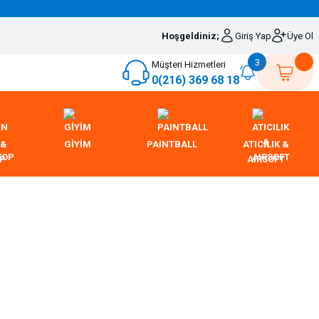
Hoşgeldiniz;
Giriş Yap
Üye Ol
3
Müşteri Hizmetleri
0(216) 369 68 18
 &
GİYİM
PAINTBALL
ATICILIK &
OP
AIRSOFT