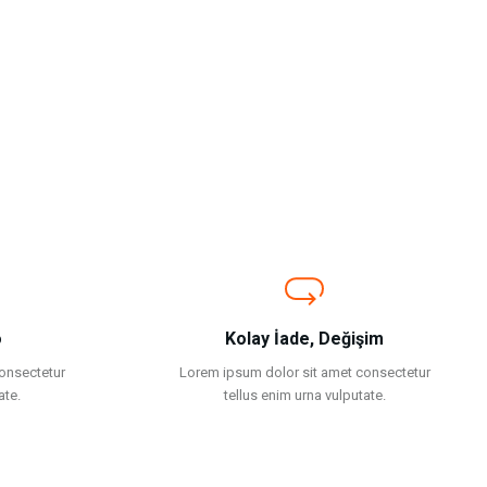
o
Kolay İade, Değişim
onsectetur
Lorem ipsum dolor sit amet consectetur
ate.
tellus enim urna vulputate.