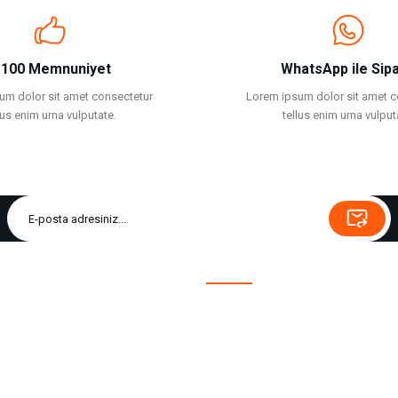
100 Memnuniyet
WhatsApp ile Sipa
um dolor sit amet consectetur
Lorem ipsum dolor sit amet c
lus enim urna vulputate.
tellus enim urna vulput
Yardım
Yeni Üyelik
Üye Girişi
Beğendiklerim
Sepetim