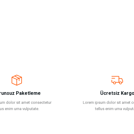
runsuz Paketleme
Ücretsiz Karg
um dolor sit amet consectetur
Lorem ipsum dolor sit amet c
lus enim urna vulputate.
tellus enim urna vulput