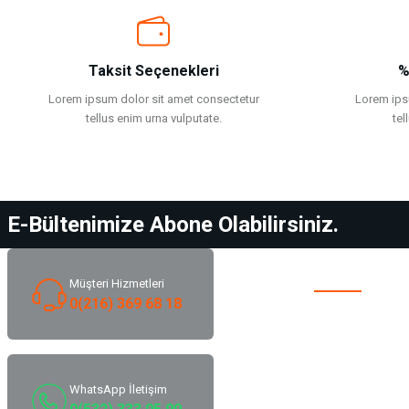
Taksit Seçenekleri
%
Lorem ipsum dolor sit amet consectetur
Lorem ips
tellus enim urna vulputate.
tel
E-Bültenimize Abone Olabilirsiniz.
Kurumsal
Müşteri Hizmetleri
0(216) 369 68 18
Hakkımızda
Destek
Bize Ulaşın
WhatsApp İletişim
Blog