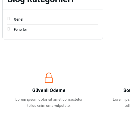
Yüzücü Malzemeleri
Sweatshirt
Zıpkın ve Aksesuarları
T-shirt
Genel
Fenerler
Zıpkın ve Aksesuarları
T-shirt
Tulum
Tulum
Yağmurluk & Panço
Güvenli Ödeme
So
Yağmurluk & Panço
Lorem ipsum dolor sit amet consectetur
Lorem ips
tellus enim urna vulputate.
tel
Yelek
Yelek