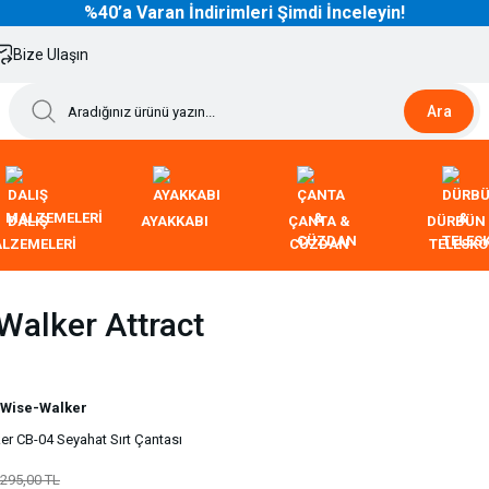
%40’a Varan İndirimleri Şimdi İnceleyin!
Bize Ulaşın
Ara
DALIŞ
AYAKKABI
ÇANTA &
DÜRBÜN
LZEMELERİ
CÜZDAN
TELESK
Walker Attract
Wise-Walker
r CB-04 Seyahat Sırt Çantası
.295,00 TL