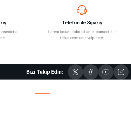
riş
Telefon ile Sipariş
onsectetur
Lorem ipsum dolor sit amet consectetur
ate.
tellus enim urna vulputate.
Bizi Takip Edin:
Kurumsal Çözümler
Havale Bildirim Formu
İade ve Değişim
Siparişim Nerede?
Haberler