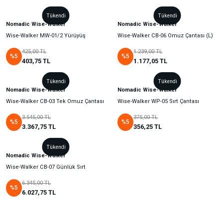
Tükendi
Tükendi
Nomadic Wise-Walker
Nomadic Wise-Walker
Wise-Walker MW-01/2 Yürüyüş
Wise-Walker CB-06 Omuz Çantası (L)
Çantası (L)
425,00 TL
1.239,00 TL
%5
%5
403,75 TL
1.177,05 TL
Tükendi
Tükendi
Nomadic Wise-Walker
Nomadic Wise-Walker
Wise-Walker CB-03 Tek Omuz Çantası
Wise-Walker WP-05 Sırt Çantası
3.545,00 TL
375,00 TL
%5
%5
3.367,75 TL
356,25 TL
Tükendi
Nomadic Wise-Walker
Wise-Walker CB-07 Günlük Sırt
Çantası
6.345,00 TL
%5
6.027,75 TL