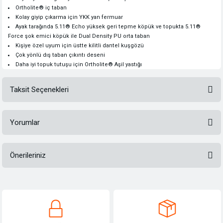
Ortholite® iç taban
Kolay giyip çıkarma için YKK yan fermuar
Ayak tarağında 5.11® Echo yüksek geri tepme köpük ve topukta 5.11®
Force şok emici köpük ile Dual Density PU orta taban
Kişiye özel uyum için üstte kilitli dantel kuşgözü
Çok yönlü dış taban çıkıntı deseni
Daha iyi topuk tutuşu için Ortholite® Aşil yastığı
Taksit Seçenekleri
Yorumlar
Önerileriniz
Bu ürüne ilk yorumu siz yapın!
Bu ürünün fiyat bilgisi, resim, ürün açıklamalarında ve diğer konularda
yetersiz gördüğünüz noktaları öneri formunu kullanarak tarafımıza
Yorum Yaz
iletebilirsiniz.
Görüş ve önerileriniz için teşekkür ederiz.