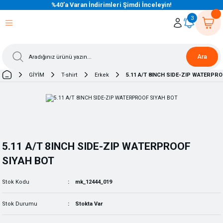
%40’a Varan İndirimleri Şimdi İnceleyin!
eri Dön
eri Dön
eri Dön
eri Dön
eri Dön
eri Dön
eri Dön
eri Dön
eri Dön
eri Dön
3
Ara
GİYİM
T-shirt
Erkek
5.11 A/T 8INCH SIDE-ZIP WATERPRO
5.11 A/T 8INCH SIDE-ZIP WATERPROOF
SIYAH BOT
Stok Kodu
mk_12444_019
Stok Durumu
Stokta Var