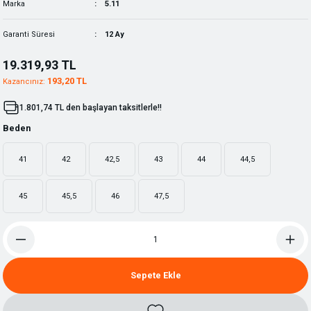
Marka
5.11
Garanti Süresi
12 Ay
19.319,93 TL
193,20 TL
Kazancınız:
1.801,74 TL den başlayan taksitlerle!!
Beden
41
42
42,5
43
44
44,5
45
45,5
46
47,5
Sepete Ekle