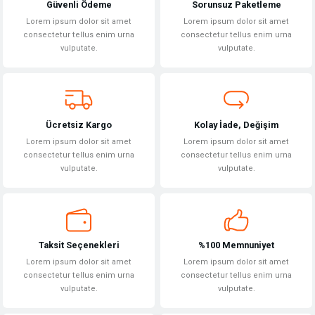
Güvenli Ödeme
Sorunsuz Paketleme
Ürün resmi kalitesiz, bozuk veya görüntülenemiyor.
Lorem ipsum dolor sit amet
Lorem ipsum dolor sit amet
Ürün açıklamasında eksik bilgiler bulunuyor.
consectetur tellus enim urna
consectetur tellus enim urna
vulputate.
vulputate.
Ürün bilgilerinde hatalar bulunuyor.
Ürün fiyatı diğer sitelerden daha pahalı.
Bu ürüne benzer farklı alternatifler olmalı.
Ücretsiz Kargo
Kolay İade, Değişim
Lorem ipsum dolor sit amet
Lorem ipsum dolor sit amet
consectetur tellus enim urna
consectetur tellus enim urna
vulputate.
vulputate.
Gönder
Taksit Seçenekleri
%100 Memnuniyet
Lorem ipsum dolor sit amet
Lorem ipsum dolor sit amet
consectetur tellus enim urna
consectetur tellus enim urna
vulputate.
vulputate.