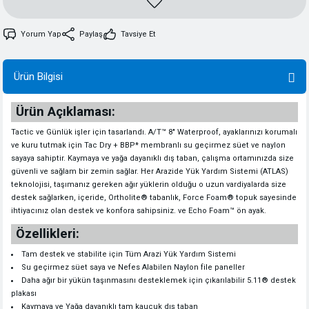
Yorum Yap
Paylaş
Tavsiye Et
Ürün Bilgisi
Ürün Açıklaması:
Tactic ve Günlük işler için tasarlandı. A/T™ 8" Waterproof, ayaklarınızı korumalı
ve kuru tutmak için Tac Dry + BBP* membranlı su geçirmez süet ve naylon
sayaya sahiptir. Kaymaya ve yağa dayanıklı dış taban, çalışma ortamınızda size
güvenli ve sağlam bir zemin sağlar. Her Arazide Yük Yardım Sistemi (ATLAS)
teknolojisi, taşımanız gereken ağır yüklerin olduğu o uzun vardiyalarda size
destek sağlarken, içeride, Ortholite® tabanlık, Force Foam® topuk sayesinde
ihtiyacınız olan destek ve konfora sahipsiniz. ve Echo Foam™ ön ayak.
Özellikleri:
Tam destek ve stabilite için Tüm Arazi Yük Yardım Sistemi
Su geçirmez süet saya ve Nefes Alabilen Naylon file paneller
Daha ağır bir yükün taşınmasını desteklemek için çıkarılabilir 5.11® destek
plakası
Kaymaya ve Yağa dayanıklı tam kauçuk dış taban