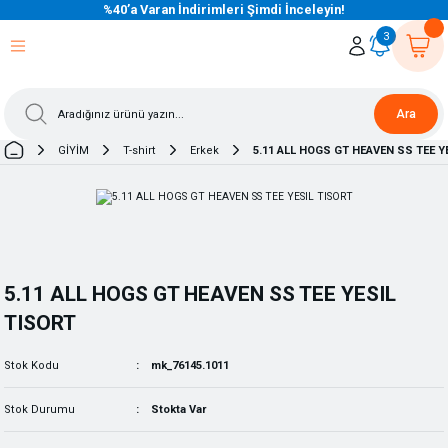
%40’a Varan İndirimleri Şimdi İnceleyin!
eri Dön
eri Dön
eri Dön
eri Dön
eri Dön
eri Dön
eri Dön
eri Dön
eri Dön
eri Dön
3
Ara
GİYİM
T-shirt
Erkek
5.11 ALL HOGS GT HEAVEN SS TEE Y
5.11 ALL HOGS GT HEAVEN SS TEE YESIL
TISORT
Stok Kodu
mk_76145.1011
Stok Durumu
Stokta Var