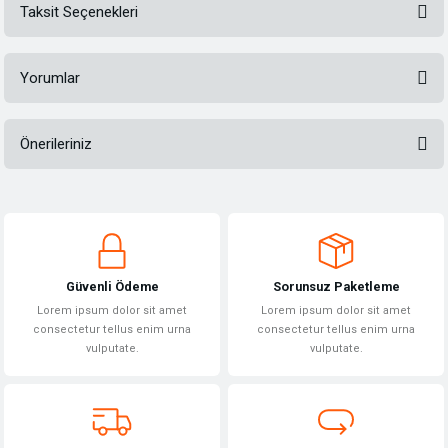
Taksit Seçenekleri
Yorumlar
Önerileriniz
Bu ürüne ilk yorumu siz yapın!
Bu ürünün fiyat bilgisi, resim, ürün açıklamalarında ve diğer konularda
yetersiz gördüğünüz noktaları öneri formunu kullanarak tarafımıza
Yorum Yaz
iletebilirsiniz.
Görüş ve önerileriniz için teşekkür ederiz.
Güvenli Ödeme
Sorunsuz Paketleme
Ürün resmi kalitesiz, bozuk veya görüntülenemiyor.
Lorem ipsum dolor sit amet
Lorem ipsum dolor sit amet
Ürün açıklamasında eksik bilgiler bulunuyor.
consectetur tellus enim urna
consectetur tellus enim urna
vulputate.
vulputate.
Ürün bilgilerinde hatalar bulunuyor.
Ürün fiyatı diğer sitelerden daha pahalı.
Bu ürüne benzer farklı alternatifler olmalı.