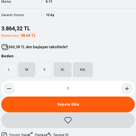
Marka
5.11
Garanti Süresi
12 Ay
3.864,32 TL
38,64 TL
Kazancınız:
360,38 TL den başlayan taksitlerle!!
Beden
L
M
S
XL
XXL
Sepete Ekle
Yorum Yap
Paylaş
Tavsiye Et