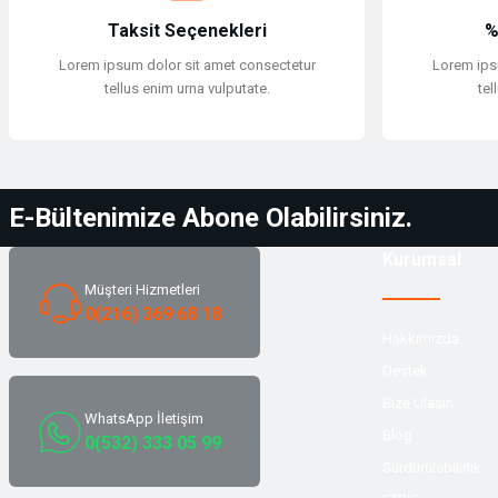
Taksit Seçenekleri
%
Lorem ipsum dolor sit amet consectetur
Lorem ips
tellus enim urna vulputate.
tel
E-Bültenimize Abone Olabilirsiniz.
Kurumsal
Müşteri Hizmetleri
0(216) 369 68 18
Hakkımızda
Destek
Bize Ulaşın
WhatsApp İletişim
Blog
0(532) 333 05 99
Sürdürülebilirlik