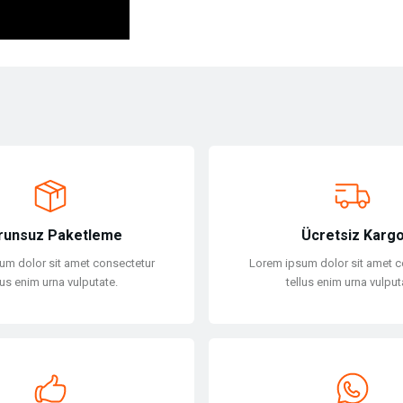
ersiz gördüğünüz noktaları öneri formunu kullanarak tarafımıza iletebilirsiniz.
Bu ürüne ilk yorumu siz yapın!
Yorum Yaz
runsuz Paketleme
Ücretsiz Karg
um dolor sit amet consectetur
Lorem ipsum dolor sit amet c
lus enim urna vulputate.
tellus enim urna vulput
Gönder