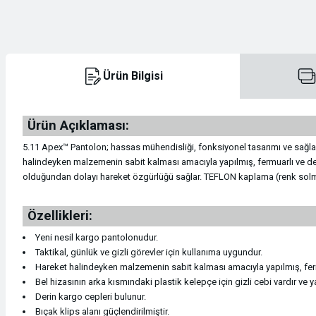
Sikke / Takoz / Bolt
Regülatörler
Saat
Şok Emici Konumlama
Regülatörler
Şapka & Bere
Ürün Bilgisi
Şok Emici Konumlama
Su Geçirmez Kılıflar
Şapka & Bere
Ürün Açıklaması:
Teknik Kazma ve Kürekler
Tüp ve Vanalar
Soft Shell
5.11 Apex™ Pantolon; hassas mühendisliği, fonksiyonel tasarımı ve sağlam y
halindeyken malzemenin sabit kalması amacıyla yapılmış, fermuarlı ve derin
Tırmanış Eldivenleri
Tüp ve Vanalar
Soft Shell
olduğundan dolayı hareket özgürlüğü sağlar. TEFLON kaplama (renk solmas
Tırmanış Eldivenleri
Yedek Parça Aksesuarlar
Şort
Özellikleri:
Yeni nesil kargo pantolonudur.
Tırmanış Malzemeleri
Yedek Parça Aksesuarlar
Şort
Taktikal, günlük ve gizli görevler için kullanıma uygundur.
Hareket halindeyken malzemenin sabit kalması amacıyla yapılmış, fermu
Yüzücü Malzemeleri
Sweatshirt
Bel hizasının arka kısmındaki plastik kelepçe için gizli cebi vardır ve 
Derin kargo cepleri bulunur.
Bıçak klips alanı güçlendirilmiştir.