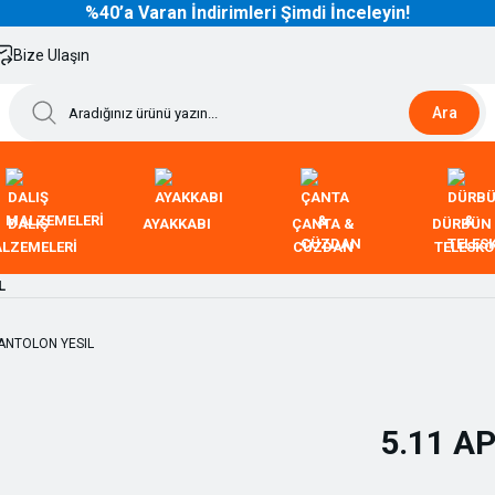
%40’a Varan İndirimleri Şimdi İnceleyin!
Bize Ulaşın
Ara
DALIŞ
AYAKKABI
ÇANTA &
DÜRBÜN
LZEMELERİ
CÜZDAN
TELESK
L
5.11 A