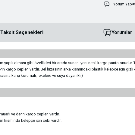
Yorum Yap
Taksit Seçenekleri
Yorumlar
apılı olması gibi özellikleri bir arada sunan, yeni nesil kargo pantolonudur. T
 kargo cepleri vardır. Bel hizasının arka kısmındaki plastik kelepçe için gizli c
ına karşı korumalı, lekelere ve suya dayanıklı)
arlı ve derin kargo cepleri vardır.
yan kısmında kelepçe için cebi vardır.