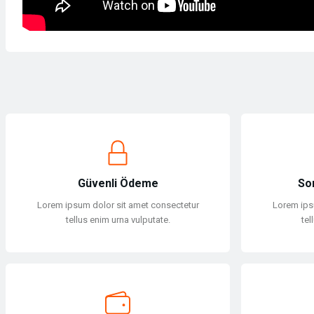
Bu ürünün fiyat bilgisi, resim, ürün açıklamalarında ve diğer konularda yet
Görüş ve önerileriniz için teşekkür ederiz.
Ürün resmi kalitesiz, bozuk veya görüntülenemiyor.
Ürün açıklamasında eksik bilgiler bulunuyor.
Ürün bilgilerinde hatalar bulunuyor.
Güvenli Ödeme
So
Ürün fiyatı diğer sitelerden daha pahalı.
Lorem ipsum dolor sit amet consectetur
Lorem ips
Bu ürüne benzer farklı alternatifler olmalı.
tellus enim urna vulputate.
tel