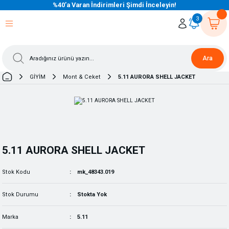
%40’a Varan İndirimleri Şimdi İnceleyin!
eri Dön
eri Dön
eri Dön
eri Dön
eri Dön
eri Dön
eri Dön
eri Dön
eri Dön
eri Dön
3
Ara
GİYİM
Mont & Ceket
5.11 AURORA SHELL JACKET
5.11 AURORA SHELL JACKET
Stok Kodu
mk_48343.019
Stok Durumu
Stokta Yok
Marka
5.11