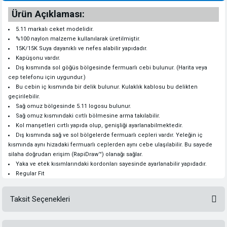
Ürün Açıklaması:
5.11 markalı ceket modelidir.
%100 naylon malzeme kullanılarak üretilmiştir.
15K/15K Suya dayanıklı ve nefes alabilir yapıdadır.
Kapüşonu vardır.
Dış kısmında sol göğüs bölgesinde fermuarlı cebi bulunur. (Harita veya
cep telefonu için uygundur.)
Bu cebin iç kısmında bir delik bulunur. Kulaklık kablosu bu delikten
geçirilebilir.
Sağ omuz bölgesinde 5.11 logosu bulunur.
Sağ omuz kısmındaki cırtlı bölmesine arma takılabilir.
Kol manşetleri cırtlı yapıda olup, genişliği ayarlanabilmektedir.
Dış kısmında sağ ve sol bölgelerde fermuarlı cepleri vardır. Yeleğin iç
kısmında aynı hizadaki fermuarlı ceplerden aynı cebe ulaşılabilir. Bu sayede
silaha doğrudan erişim (RapiDraw™) olanağı sağlar.
Yaka ve etek kısımlarındaki kordonları sayesinde ayarlanabilir yapıdadır.
Regular Fit
Taksit Seçenekleri