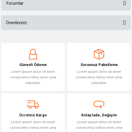
Yorumlar
Önerileriniz
Bu ürüne ilk yorumu siz yapın!
Bu ürünün fiyat bilgisi, resim, ürün açıklamalarında ve diğer konularda
yetersiz gördüğünüz noktaları öneri formunu kullanarak tarafımıza
Yorum Yaz
iletebilirsiniz.
Görüş ve önerileriniz için teşekkür ederiz.
Güvenli Ödeme
Sorunsuz Paketleme
Ürün resmi kalitesiz, bozuk veya görüntülenemiyor.
Lorem ipsum dolor sit amet
Lorem ipsum dolor sit amet
Ürün açıklamasında eksik bilgiler bulunuyor.
consectetur tellus enim urna
consectetur tellus enim urna
vulputate.
vulputate.
Ürün bilgilerinde hatalar bulunuyor.
Ürün fiyatı diğer sitelerden daha pahalı.
Bu ürüne benzer farklı alternatifler olmalı.
Ücretsiz Kargo
Kolay İade, Değişim
Lorem ipsum dolor sit amet
Lorem ipsum dolor sit amet
consectetur tellus enim urna
consectetur tellus enim urna