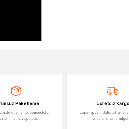
ersiz gördüğünüz noktaları öneri formunu kullanarak tarafımıza iletebilirsiniz.
Bu ürüne ilk yorumu siz yapın!
Yorum Yaz
runsuz Paketleme
Ücretsiz Karg
um dolor sit amet consectetur
Lorem ipsum dolor sit amet c
lus enim urna vulputate.
tellus enim urna vulput