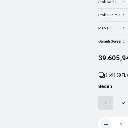
Stok Kodu
Stok Durumu
Marka
Garanti Süresi
39.605,9
3.693,58 TL 
Beden
L
M