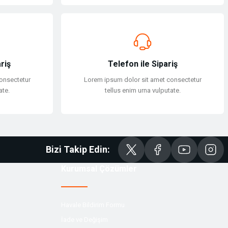
riş
Telefon ile Sipariş
onsectetur
Lorem ipsum dolor sit amet consectetur
ate.
tellus enim urna vulputate.
Bizi Takip Edin:
Kurumsal Çözümler
Havale Bildirim Formu
İade ve Değişim