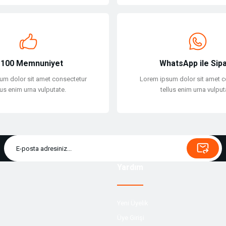
Gönder
100 Memnuniyet
WhatsApp ile Sipa
um dolor sit amet consectetur
Lorem ipsum dolor sit amet c
lus enim urna vulputate.
tellus enim urna vulput
Yardım
Yeni Üyelik
Üye Girişi