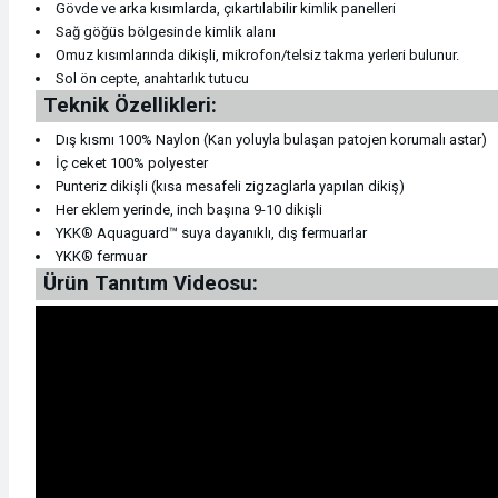
Gövde ve arka kısımlarda, çıkartılabilir kimlik panelleri
Sikke / Takoz / Bolt
Regülatörler
Saat
Sağ göğüs bölgesinde kimlik alanı
Omuz kısımlarında dikişli, mikrofon/telsiz takma yerleri bulunur.
Sol ön cepte, anahtarlık tutucu
Şok Emici Konumlama
Regülatörler
Şapka & Bere
Teknik Özellikleri:
Dış kısmı 100% Naylon (Kan yoluyla bulaşan patojen korumalı astar)
Şok Emici Konumlama
Su Geçirmez Kılıflar
Şapka & Bere
İç ceket 100% polyester
Punteriz dikişli (kısa mesafeli zigzaglarla yapılan dikiş)
Teknik Kazma ve Kürekler
Tüp ve Vanalar
Soft Shell
Her eklem yerinde, inch başına 9-10 dikişli
YKK® Aquaguard™ suya dayanıklı, dış fermuarlar
YKK® fermuar
Tırmanış Eldivenleri
Tüp ve Vanalar
Soft Shell
Ürün Tanıtım Videosu:
Tırmanış Eldivenleri
Yedek Parça Aksesuarlar
Şort
Tırmanış Malzemeleri
Yedek Parça Aksesuarlar
Şort
Yüzücü Malzemeleri
Sweatshirt