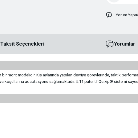
Yorum Yap
Taksit Seçenekleri
Yorumlar
ir mont modelidir. Kış aylarında yapılan devriye görevlerinde, taktik performan
 koşullarına adaptasyonu sağlamaktadır. 5.11 patentli Quixip® sistemi sayesin