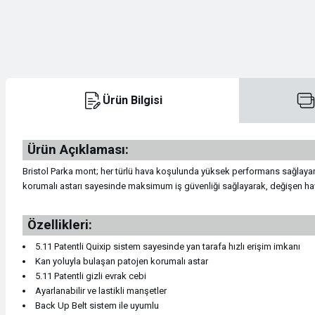
Kasklar
Konsol / Pusula / Manometreler
Kamp Malzemeleri
Dry Bag
Teleskoplar
Kemer
Krampon ve Krampon Ekipmanları
Konsol / Pusula / Manometreler
Kamp Mutfağı
İlk Yardım Çantaları
Tüfek Dürbünleri
Mont & Ceket
Ürün Bilgisi
Kramponlar
Maske ve Şnorkeller
Sandaletler
Seyahat Çantaları
Tüfek Dürbünleri
Mont & Ceket
Magnezyum Tozu Torbası
Maske ve Şnorkeller
Teknik Malzeme & Aksesuarlar
Pantolon
Ürün Açıklaması:
Bristol Parka mont; her türlü hava koşulunda yüksek performans sağlayan b
Magnezyum Tozu Torbası
Paletler
Termos
Pantolon
korumalı astarı sayesinde maksimum iş güvenliği sağlayarak, değişen hava
Makaralar
Paletler
Tırmanış
Polar
Özellikleri:
5.11 Patentli Quixip sistem sayesinde yan tarafa hızlı erişim imkanı
Makaralar
Plaj Ayakkabıları
Uyku Tulumları
Polar
Kan yoluyla bulaşan patojen korumalı astar
5.11 Patentli gizli evrak cebi
Ayarlanabilir ve lastikli manşetler
Sikke / Takoz / Bolt
Plaj Ayakkabıları
Saat
Back Up Belt sistem ile uyumlu