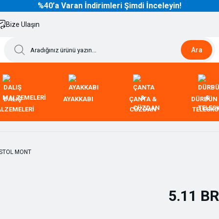
%40’a Varan İndirimleri Şimdi İnceleyin!
Bize Ulaşın
Ara
DALIŞ
AYAKKABI
ÇANTA &
DÜRBÜN
LZEMELERİ
CÜZDAN
TELESK
5.11 B