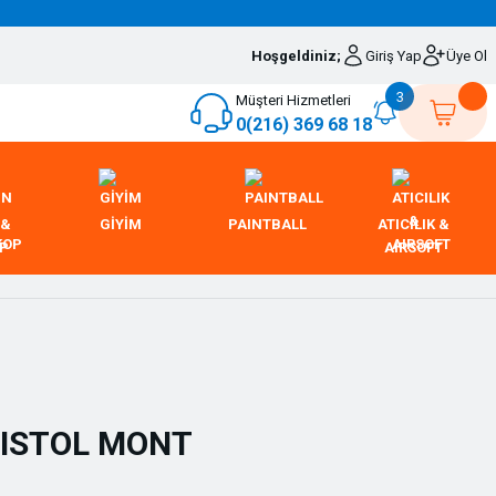
Hoşgeldiniz;
Giriş Yap
Üye Ol
3
Müşteri Hizmetleri
0(216) 369 68 18
 &
GİYİM
PAINTBALL
ATICILIK &
OP
AIRSOFT
RISTOL MONT