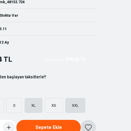
mk_48152.724
Stokta Var
5.11
12 Ay
4 TL
396,06 TL
Kazancınız:
den başlayan taksitlerle!!
S
XL
XS
XXL
Sepete Ekle