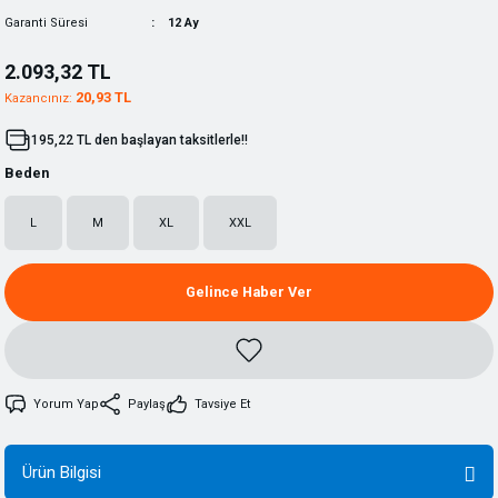
Garanti Süresi
12 Ay
2.093,32 TL
20,93 TL
Kazancınız:
195,22 TL den başlayan taksitlerle!!
Beden
L
M
XL
XXL
Gelince Haber Ver
Yorum Yap
Paylaş
Tavsiye Et
Ürün Bilgisi