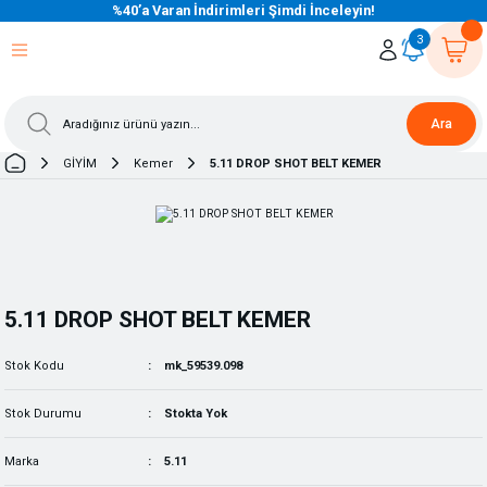
%40’a Varan İndirimleri Şimdi İnceleyin!
eri Dön
eri Dön
eri Dön
eri Dön
eri Dön
eri Dön
eri Dön
eri Dön
eri Dön
eri Dön
3
Ara
GİYİM
Kemer
5.11 DROP SHOT BELT KEMER
5.11 DROP SHOT BELT KEMER
Stok Kodu
mk_59539.098
Stok Durumu
Stokta Yok
Marka
5.11