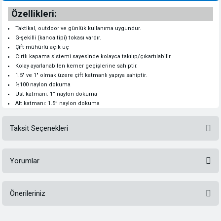
Özellikleri:
Taktikal, outdoor ve günlük kullanıma uygundur.
G-şekilli (kanca tipi) tokası vardır.
Çift mühürlü açık uç
Cırtlı kapama sistemi sayesinde kolayca takılıp/çıkartılabilir.
Kolay ayarlanabilen kemer geçişlerine sahiptir.
1.5" ve 1" olmak üzere çift katmanlı yapıya sahiptir.
%100 naylon dokuma
Üst katmanı: 1” naylon dokuma
Alt katmanı: 1.5” naylon dokuma
Taksit Seçenekleri
Yorumlar
Önerileriniz
Bu ürüne ilk yorumu siz yapın!
Bu ürünün fiyat bilgisi, resim, ürün açıklamalarında ve diğer konularda