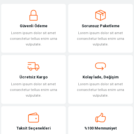
yetersiz gördüğünüz noktaları öneri formunu kullanarak tarafımıza
Yorum Yaz
iletebilirsiniz.
Görüş ve önerileriniz için teşekkür ederiz.
Güvenli Ödeme
Sorunsuz Paketleme
Ürün resmi kalitesiz, bozuk veya görüntülenemiyor.
Lorem ipsum dolor sit amet
Lorem ipsum dolor sit amet
Ürün açıklamasında eksik bilgiler bulunuyor.
consectetur tellus enim urna
consectetur tellus enim urna
vulputate.
vulputate.
Ürün bilgilerinde hatalar bulunuyor.
Ürün fiyatı diğer sitelerden daha pahalı.
Bu ürüne benzer farklı alternatifler olmalı.
Ücretsiz Kargo
Kolay İade, Değişim
Lorem ipsum dolor sit amet
Lorem ipsum dolor sit amet
consectetur tellus enim urna
consectetur tellus enim urna
vulputate.
vulputate.
Gönder
Taksit Seçenekleri
%100 Memnuniyet