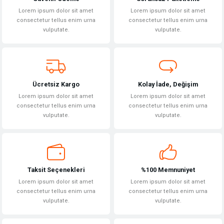
Ürün resmi kalitesiz, bozuk veya görüntülenemiyor.
Lorem ipsum dolor sit amet
Lorem ipsum dolor sit amet
Ürün açıklamasında eksik bilgiler bulunuyor.
consectetur tellus enim urna
consectetur tellus enim urna
vulputate.
vulputate.
Ürün bilgilerinde hatalar bulunuyor.
Ürün fiyatı diğer sitelerden daha pahalı.
Bu ürüne benzer farklı alternatifler olmalı.
Ücretsiz Kargo
Kolay İade, Değişim
Lorem ipsum dolor sit amet
Lorem ipsum dolor sit amet
consectetur tellus enim urna
consectetur tellus enim urna
vulputate.
vulputate.
Gönder
Taksit Seçenekleri
%100 Memnuniyet
Lorem ipsum dolor sit amet
Lorem ipsum dolor sit amet
consectetur tellus enim urna
consectetur tellus enim urna
vulputate.
vulputate.