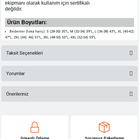
ekipmanı olarak kullanım için sertifikalı
değildir.
Ürün Boyutları:
Bedenler (toka hariç): S (28-30) 35"L, M (32-34) 39"L, L (36-38) 43"L, XL (40-42)
47"L, 2XL (44) -46) 51"L, 3XL (48-50) 55"L, 4XL (52-54) 59"L
Taksit Seçenekleri
Yorumlar
Önerileriniz
Bu ürüne ilk yorumu siz yapın!
Bu ürünün fiyat bilgisi, resim, ürün açıklamalarında ve diğer konularda
yetersiz gördüğünüz noktaları öneri formunu kullanarak tarafımıza
Yorum Yaz
iletebilirsiniz.
Görüş ve önerileriniz için teşekkür ederiz.
Güvenli Ödeme
Sorunsuz Paketleme