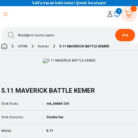
%40’a Varan İndirimleri Şimdi İnceleyin!
eri Dön
eri Dön
eri Dön
eri Dön
eri Dön
eri Dön
eri Dön
eri Dön
eri Dön
eri Dön
3
Ara
GİYİM
Kemer
5.11 MAVERICK BATTLE KEMER
5.11 MAVERICK BATTLE KEMER
Stok Kodu
mk_56664.134
Stok Durumu
Stokta Var
Marka
5.11