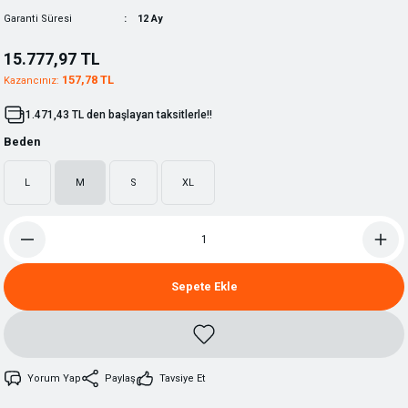
Garanti Süresi
12 Ay
15.777,97 TL
157,78 TL
Kazancınız:
1.471,43 TL den başlayan taksitlerle!!
Beden
L
M
S
XL
Sepete Ekle
Yorum Yap
Paylaş
Tavsiye Et