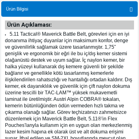
Ürün Bilgisi
Ürün Açıklaması:
5.11 Tactical® Maverick Battle Belt, görevleri için en iyi
donanıma ihtiyaç duyanlar için maksimum konfor, denge
ve güvenilirlik sağlamak üzere tasarlanmıştır. 1,75"
genişlik ve ergonomik bir eğri ile bu iç/dış kemer sistemi
olağanüstü destek ve uyum sağlar. İç naylon kemer, bir
halka yüzeyi kullanarak dış kemere güvenli bir şekilde
bağlanır ve genellikle kötü tasarlanmış kemerlerle
ilişkilendirilen rahatsızlığı ve hantallığı ortadan kaldırır. Dış
kemer, ek dayanıklılık ve güvenlik için çift naylon dokuma
üzerine tescilli bir TAC-LAM™ yüksek mukavemetli
laminat ile üretilmiştir. Austri Alpin COBRA® tokaları,
kemerin bütünlüğünden ödün vermeden hızlı takma ve
çıkarma olanağı sağlar. Görev teçhizatınızı zahmetsizce
düzenlemek için Maverick Battle Belt, 5.11®'in Flex
Pouches'larıyla kullanım için en uygun olan merkezlenmiş
lazer kesim hapına ek olarak üst ve alt dokuma erişimi
sunar. İthal edilen ve SM-2XL boyutlarında mevcut olan