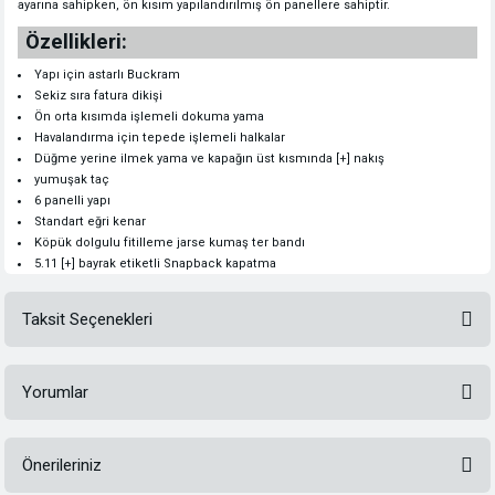
ayarına sahipken, ön kısım yapılandırılmış ön panellere sahiptir.
Özellikleri:
Yapı için astarlı Buckram
Sekiz sıra fatura dikişi
Ön orta kısımda işlemeli dokuma yama
Havalandırma için tepede işlemeli halkalar
Düğme yerine ilmek yama ve kapağın üst kısmında [+] nakış
yumuşak taç
6 panelli yapı
Standart eğri kenar
Köpük dolgulu fitilleme jarse kumaş ter bandı
5.11 [+] bayrak etiketli Snapback kapatma
Taksit Seçenekleri
Yorumlar
Önerileriniz
Bu ürüne ilk yorumu siz yapın!