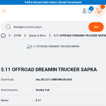
%40’a Varan İndirimleri Şimdi İnceleyin!
eri Dön
eri Dön
eri Dön
eri Dön
eri Dön
eri Dön
eri Dön
eri Dön
eri Dön
eri Dön
3
Ara
GİYİM
Şapka & Bere
5.11 OFFROAD DREAMIN TRUCKER SAPK
5.11 OFFROAD DREAMIN TRUCKER SAPKA
Stok Kodu
mk_09.2.511.0089188.676.0OS
Stok Durumu
Stokta Yok
Marka
5.11