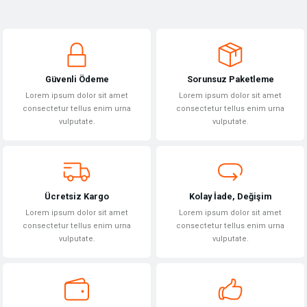
Bu ürünün fiyat bilgisi, resim, ürün açıklamalarında ve diğer konularda
yetersiz gördüğünüz noktaları öneri formunu kullanarak tarafımıza
Yorum Yaz
iletebilirsiniz.
Görüş ve önerileriniz için teşekkür ederiz.
Güvenli Ödeme
Sorunsuz Paketleme
Ürün resmi kalitesiz, bozuk veya görüntülenemiyor.
Lorem ipsum dolor sit amet
Lorem ipsum dolor sit amet
Ürün açıklamasında eksik bilgiler bulunuyor.
consectetur tellus enim urna
consectetur tellus enim urna
vulputate.
vulputate.
Ürün bilgilerinde hatalar bulunuyor.
Ürün fiyatı diğer sitelerden daha pahalı.
Bu ürüne benzer farklı alternatifler olmalı.
Ücretsiz Kargo
Kolay İade, Değişim
Lorem ipsum dolor sit amet
Lorem ipsum dolor sit amet
consectetur tellus enim urna
consectetur tellus enim urna
vulputate.
vulputate.
Gönder