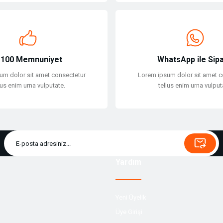
Gönder
100 Memnuniyet
WhatsApp ile Sipa
um dolor sit amet consectetur
Lorem ipsum dolor sit amet c
lus enim urna vulputate.
tellus enim urna vulput
Yardım
Yeni Üyelik
Üye Girişi