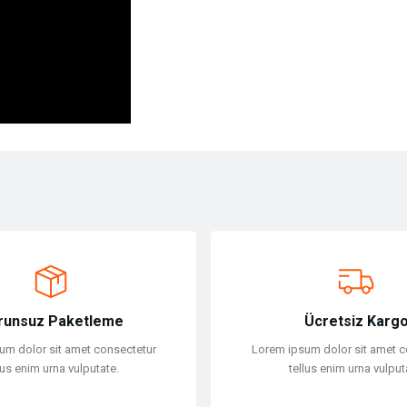
ersiz gördüğünüz noktaları öneri formunu kullanarak tarafımıza iletebilirsiniz.
Bu ürüne ilk yorumu siz yapın!
Yorum Yaz
runsuz Paketleme
Ücretsiz Karg
um dolor sit amet consectetur
Lorem ipsum dolor sit amet c
lus enim urna vulputate.
tellus enim urna vulput