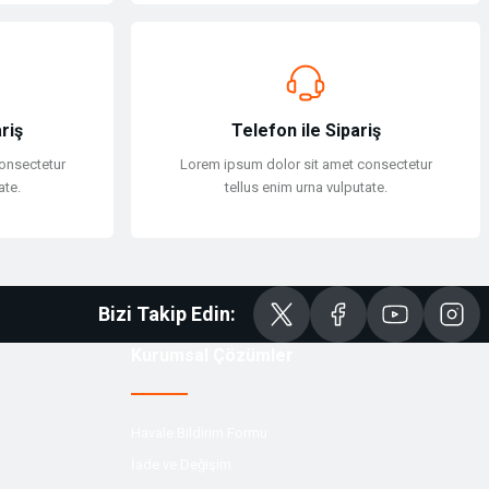
riş
Telefon ile Sipariş
onsectetur
Lorem ipsum dolor sit amet consectetur
ate.
tellus enim urna vulputate.
Bizi Takip Edin:
Kurumsal Çözümler
Havale Bildirim Formu
İade ve Değişim