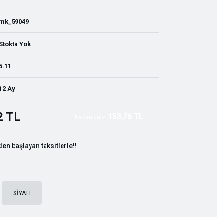
mk_59049
Stokta Yok
5.11
12 Ay
2 TL
153,76 TL
Kazancınız:
den başlayan taksitlerle!!
SİYAH