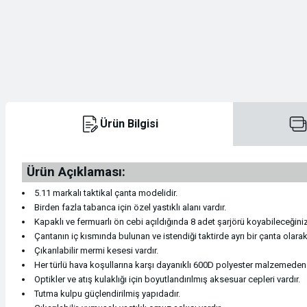
Kasklar
Konsol / Pusula / Manometreler
Kamp Malzemeleri
Dry Bag
Teleskoplar
Kemer
Krampon ve Krampon Ekipmanları
Konsol / Pusula / Manometreler
Kamp Mutfağı
İlk Yardım Çantaları
Tüfek Dürbünleri
Mont & Ceket
Kramponlar
Maske ve Şnorkeller
Sandaletler
Seyahat Çantaları
Tüfek Dürbünleri
Mont & Ceket
Ürün Bilgisi
Magnezyum Tozu Torbası
Maske ve Şnorkeller
Teknik Malzeme & Aksesuarlar
Pantolon
Ürün Açıklaması:
Magnezyum Tozu Torbası
Paletler
Termos
Pantolon
5.11 markalı taktikal çanta modelidir.
Birden fazla tabanca için özel yastıklı alanı vardır.
Makaralar
Paletler
Tırmanış
Polar
Kapaklı ve fermuarlı ön cebi açıldığında 8 adet şarjörü koyabileceğiniz
Çantanın iç kısmında bulunan ve istendiği taktirde ayrı bir çanta olarak 
Çıkarılabilir mermi kesesi vardır.
Makaralar
Plaj Ayakkabıları
Uyku Tulumları
Polar
Her türlü hava koşullarına karşı dayanıklı 600D polyester malzemeden ü
Optikler ve atış kulaklığı için boyutlandırılmış aksesuar cepleri vardır.
Sikke / Takoz / Bolt
Plaj Ayakkabıları
Saat
Tutma kulpu güçlendirilmiş yapıdadır.