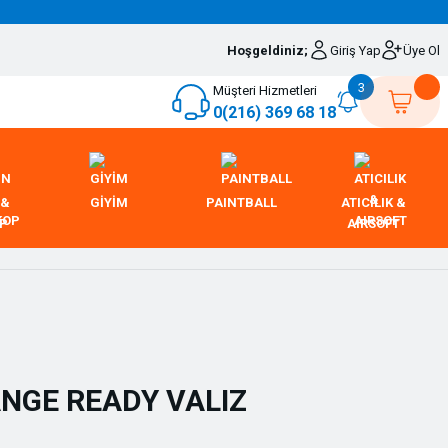
Hoşgeldiniz;
Giriş Yap
Üye Ol
3
Müşteri Hizmetleri
0(216) 369 68 18
 &
GİYİM
PAINTBALL
ATICILIK &
OP
AIRSOFT
ANGE READY VALIZ