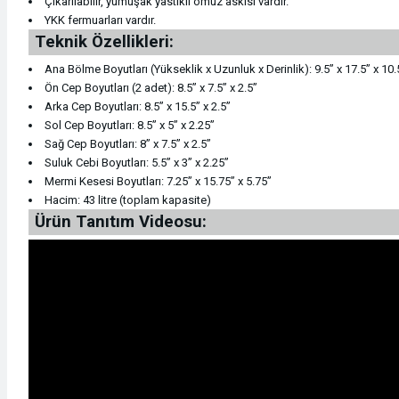
Çıkarılabilir, yumuşak yastıklı omuz askısı vardır.
YKK fermuarları vardır.
Sikke / Takoz / Bolt
Regülatörler
Saat
Teknik Özellikleri:
Ana Bölme Boyutları (Yükseklik x Uzunluk x Derinlik): 9.5” x 17.5” x 10.
Şok Emici Konumlama
Regülatörler
Şapka & Bere
Ön Cep Boyutları (2 adet): 8.5” x 7.5” x 2.5”
Arka Cep Boyutları: 8.5” x 15.5” x 2.5”
Şok Emici Konumlama
Su Geçirmez Kılıflar
Şapka & Bere
Sol Cep Boyutları: 8.5” x 5” x 2.25”
Sağ Cep Boyutları: 8” x 7.5” x 2.5”
Suluk Cebi Boyutları: 5.5” x 3” x 2.25”
Teknik Kazma ve Kürekler
Tüp ve Vanalar
Soft Shell
Mermi Kesesi Boyutları: 7.25” x 15.75” x 5.75”
Hacim: 43 litre (toplam kapasite)
Tırmanış Eldivenleri
Tüp ve Vanalar
Soft Shell
Ürün Tanıtım Videosu:
Tırmanış Eldivenleri
Yedek Parça Aksesuarlar
Şort
Tırmanış Malzemeleri
Yedek Parça Aksesuarlar
Şort
Yüzücü Malzemeleri
Sweatshirt