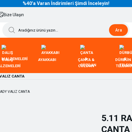
%40’a Varan İndirimleri Şimdi İnceleyin!
Bize Ulaşın
Ara
DALIŞ
AYAKKABI
ÇANTA &
DÜRBÜN
LZEMELERİ
CÜZDAN
TELESK
 VALIZ CANTA
5.11 R
CANTA