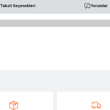
Taksit Seçenekleri
Yorumlar
ersiz gördüğünüz noktaları öneri formunu kullanarak tarafımıza iletebilirsiniz.
Bu ürüne ilk yorumu siz yapın!
Yorum Yaz