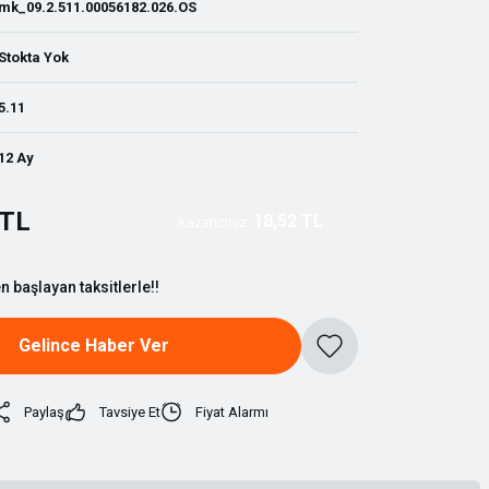
mk_09.2.511.00056182.026.OS
Stokta Yok
5.11
12 Ay
 TL
18,52 TL
Kazancınız:
n başlayan taksitlerle!!
Gelince Haber Ver
Paylaş
Tavsiye Et
Fiyat Alarmı