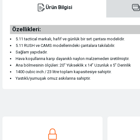
Ürün Bilgisi
Kasklar
Konsol / Pusula / Manometreler
Kamp Malzemeleri
Dry Bag
Teleskoplar
Kemer
Özellikleri:
Krampon ve Krampon Ekipmanları
Konsol / Pusula / Manometreler
Kamp Mutfağı
İlk Yardım Çantaları
Tüfek Dürbünleri
Mont & Ceket
5.11 tactical markalı, hafif ve günlük bir sırt çantası modelidir.
5.11 RUSH ve CAMS modellerindeki çantalara takılabilir.
Kramponlar
Maske ve Şnorkeller
Sandaletler
Seyahat Çantaları
Tüfek Dürbünleri
Mont & Ceket
Sağlam yapıdadır.
Hava koşullarına karşı dayanıklı naylon malzemeden üretilmiştir.
Magnezyum Tozu Torbası
Maske ve Şnorkeller
Teknik Malzeme & Aksesuarlar
Pantolon
Ana bölmesinin ölçüleri: 20” Yükseklik x 14” Uzunluk x 5” Derinlik
1400 cubic inch / 23 litre toplam kapasitesiye sahiptir.
Yastıklı/yumuşak omuz askılarına sahiptir.
Magnezyum Tozu Torbası
Paletler
Termos
Pantolon
Makaralar
Paletler
Tırmanış
Polar
Bu ürünün fiyat bilgisi, resim, ürün açıklamalarında ve diğer konularda yet
Görüş ve önerileriniz için teşekkür ederiz.
Makaralar
Plaj Ayakkabıları
Uyku Tulumları
Polar
Ürün resmi kalitesiz, bozuk veya görüntülenemiyor.
Sikke / Takoz / Bolt
Plaj Ayakkabıları
Saat
Ürün açıklamasında eksik bilgiler bulunuyor.