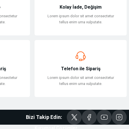
o
Kolay İade, Değişim
onsectetur
Lorem ipsum dolor sit amet consectetur
ate.
tellus enim urna vulputate.
riş
Telefon ile Sipariş
onsectetur
Lorem ipsum dolor sit amet consectetur
ate.
tellus enim urna vulputate.
Bizi Takip Edin:
Kurumsal Çözümler