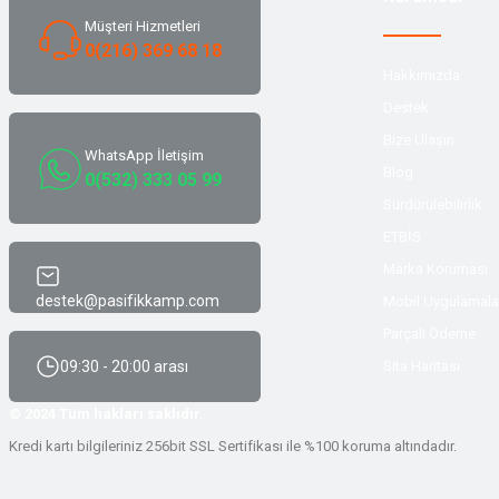
Yüzücü Malzemeleri
Sweatshirt
Müşteri Hizmetleri
0(216) 369 68 18
Zıpkın ve Aksesuarları
T-shirt
Hakkımızda
Destek
Zıpkın ve Aksesuarları
T-shirt
Bize Ulaşın
WhatsApp İletişim
Blog
Tulum
0(532) 333 05 99
Sürdürülebilirlik
Tulum
ETBİS
Marka Koruması
Yağmurluk & Panço
destek@pasifikkamp.com
Mobil Uygulamala
Parçalı Ödeme
Yağmurluk & Panço
09:30 - 20:00 arası
Sita Haritası
© 2024 Tüm hakları saklıdır.
Yelek
Kredi kartı bilgileriniz 256bit SSL Sertifikası ile %100 koruma altındadır.
Yelek