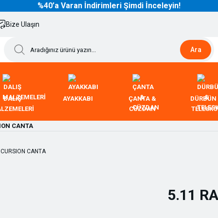
%40’a Varan İndirimleri Şimdi İnceleyin!
Bize Ulaşın
Ara
DALIŞ
AYAKKABI
ÇANTA &
DÜRBÜN
LZEMELERİ
CÜZDAN
TELESK
SION CANTA
5.11 R