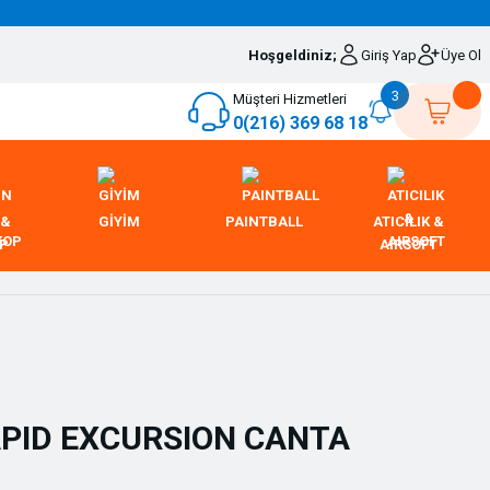
Hoşgeldiniz;
Giriş Yap
Üye Ol
3
Müşteri Hizmetleri
0(216) 369 68 18
 &
GİYİM
PAINTBALL
ATICILIK &
OP
AIRSOFT
APID EXCURSION CANTA