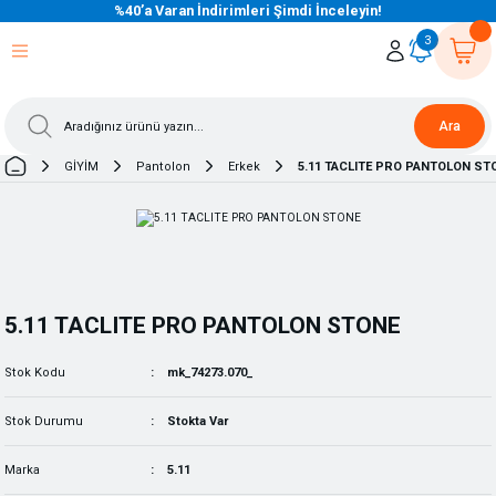
%40’a Varan İndirimleri Şimdi İnceleyin!
eri Dön
eri Dön
eri Dön
eri Dön
eri Dön
eri Dön
eri Dön
eri Dön
eri Dön
eri Dön
3
Ara
GİYİM
Pantolon
Erkek
5.11 TACLITE PRO PANTOLON ST
5.11 TACLITE PRO PANTOLON STONE
Stok Kodu
mk_74273.070_
Stok Durumu
Stokta Var
Marka
5.11