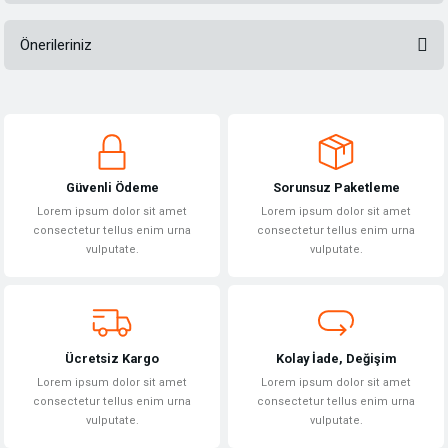
Önerileriniz
Bu ürüne ilk yorumu siz yapın!
Bu ürünün fiyat bilgisi, resim, ürün açıklamalarında ve diğer konularda
yetersiz gördüğünüz noktaları öneri formunu kullanarak tarafımıza
Yorum Yaz
iletebilirsiniz.
Görüş ve önerileriniz için teşekkür ederiz.
Güvenli Ödeme
Sorunsuz Paketleme
Ürün resmi kalitesiz, bozuk veya görüntülenemiyor.
Lorem ipsum dolor sit amet
Lorem ipsum dolor sit amet
Ürün açıklamasında eksik bilgiler bulunuyor.
consectetur tellus enim urna
consectetur tellus enim urna
vulputate.
vulputate.
Ürün bilgilerinde hatalar bulunuyor.
Ürün fiyatı diğer sitelerden daha pahalı.
Bu ürüne benzer farklı alternatifler olmalı.
Ücretsiz Kargo
Kolay İade, Değişim
Lorem ipsum dolor sit amet
Lorem ipsum dolor sit amet
consectetur tellus enim urna
consectetur tellus enim urna
vulputate.
vulputate.
Gönder