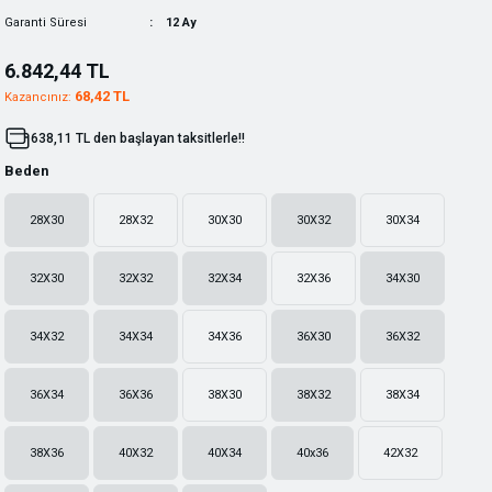
Garanti Süresi
12 Ay
6.842,44 TL
68,42 TL
Kazancınız:
638,11 TL den başlayan taksitlerle!!
Beden
28X30
28X32
30X30
30X32
30X34
32X30
32X32
32X34
32X36
34X30
34X32
34X34
34X36
36X30
36X32
36X34
36X36
38X30
38X32
38X34
38X36
40X32
40X34
40x36
42X32