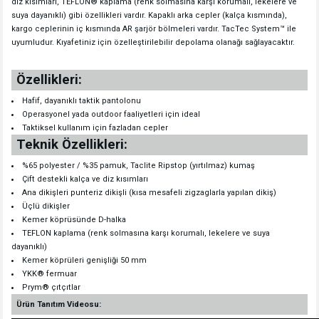
diz kısımları, TEFLON® kaplama (renk solmasına karşı korumalı, lekelere ve
suya dayanıklı) gibi özellikleri vardır. Kapaklı arka cepler (kalça kısmında),
kargo ceplerinin iç kısmında AR şarjör bölmeleri vardır. TacTec System™ ile
uyumludur. Kıyafetiniz için özelleştirilebilir depolama olanağı sağlayacaktır.
Özellikleri:
Hafif, dayanıklı taktik pantolonu
Operasyonel yada outdoor faaliyetleri için ideal
Taktiksel kullanım için fazladan cepler
Teknik Özellikleri:
%65 polyester / %35 pamuk, Taclite Ripstop (yırtılmaz) kumaş
Çift destekli kalça ve diz kısımları
Ana dikişleri punteriz dikişli (kısa mesafeli zigzaglarla yapılan dikiş)
Üçlü dikişler
Kemer köprüsünde D-halka
TEFLON kaplama (renk solmasına karşı korumalı, lekelere ve suya
dayanıklı)
Kemer köprüleri genişliği 50 mm
YKK® fermuar
Prym® çıtçıtlar
Ürün Tanıtım Videosu: