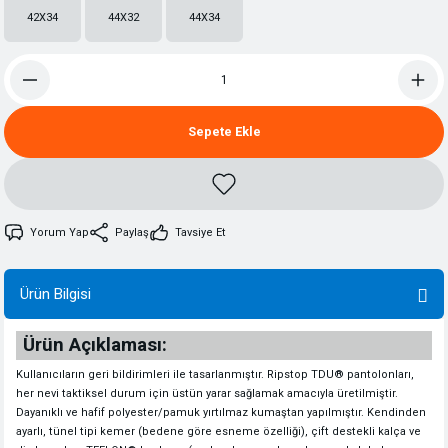
42X34
44X32
44X34
Sepete Ekle
Yorum Yap
Paylaş
Tavsiye Et
Ürün Bilgisi
Ürün Açıklaması:
Kullanıcıların geri bildirimleri ile tasarlanmıştır. Ripstop TDU® pantolonları,
her nevi taktiksel durum için üstün yarar sağlamak amacıyla üretilmiştir.
Dayanıklı ve hafif polyester/pamuk yırtılmaz kumaştan yapılmıştır. Kendinden
ayarlı, tünel tipi kemer (bedene göre esneme özelliği), çift destekli kalça ve