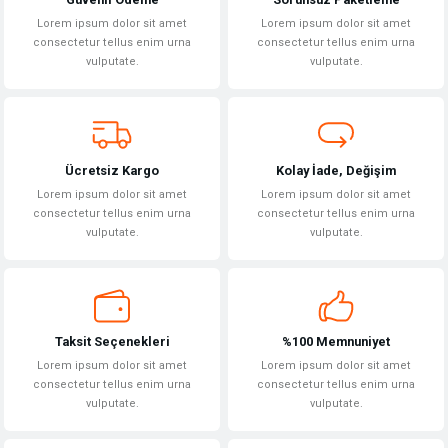
Ürün resmi kalitesiz, bozuk veya görüntülenemiyor.
Lorem ipsum dolor sit amet
Lorem ipsum dolor sit amet
Ürün açıklamasında eksik bilgiler bulunuyor.
consectetur tellus enim urna
consectetur tellus enim urna
vulputate.
vulputate.
Ürün bilgilerinde hatalar bulunuyor.
Ürün fiyatı diğer sitelerden daha pahalı.
Bu ürüne benzer farklı alternatifler olmalı.
Ücretsiz Kargo
Kolay İade, Değişim
Lorem ipsum dolor sit amet
Lorem ipsum dolor sit amet
consectetur tellus enim urna
consectetur tellus enim urna
vulputate.
vulputate.
Gönder
Taksit Seçenekleri
%100 Memnuniyet
Lorem ipsum dolor sit amet
Lorem ipsum dolor sit amet
consectetur tellus enim urna
consectetur tellus enim urna
vulputate.
vulputate.