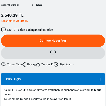
Garanti Süresi
12 Ay
3.540,39 TL
35,40 TL
Kazancınız:
330,17 TL den başlayan taksitlerle!!
Gelince Haber Ver
Yorum Yap
Paylaş
Tavsiye Et
Fiyat Alarmı
Ürün Bilgisi
Kalıplı
EPS
köpük
,
havalandırma
ve ay
arlanabilir
süspansiyon
sistemi ile
h
ibrid
tasarım
Te
kerlek
biçimindeki
ayarlayıcı
ile
ince ayar
yapılabilir