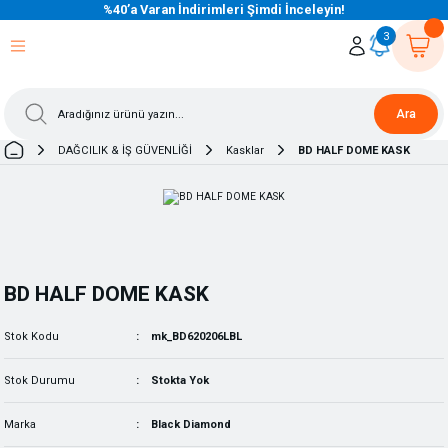
%40’a Varan İndirimleri Şimdi İnceleyin!
eri Dön
eri Dön
eri Dön
eri Dön
eri Dön
eri Dön
eri Dön
eri Dön
eri Dön
eri Dön
3
Ara
DAĞCILIK & İŞ GÜVENLİĞİ
Kasklar
BD HALF DOME KASK
BD HALF DOME KASK
Stok Kodu
mk_BD620206LBL
Stok Durumu
Stokta Yok
Marka
Black Diamond