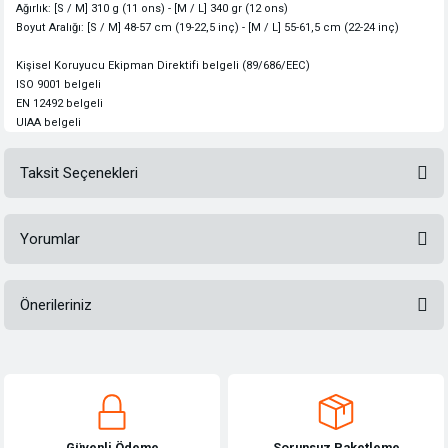
Ağırlık:
[
S / M]
310
g (11
ons)
- [
M / L]
340
gr (12
ons)
Boyut
Aralığı
:
[
S
/
M
]
48-57
cm
(
19-22,5 inç
)
-
[
M
/
L
]
55-61,5
cm
(
22-24
inç
)
Kişisel Koruyucu Ekipman Direktifi belgeli (89/686/EEC)
ISO 9001 belgeli
EN 12492 belgeli
UIAA belgeli
Taksit Seçenekleri
Yorumlar
Önerileriniz
Bu ürüne ilk yorumu siz yapın!
Bu ürünün fiyat bilgisi, resim, ürün açıklamalarında ve diğer konularda
yetersiz gördüğünüz noktaları öneri formunu kullanarak tarafımıza
Yorum Yaz
iletebilirsiniz.
Görüş ve önerileriniz için teşekkür ederiz.
Güvenli Ödeme
Sorunsuz Paketleme