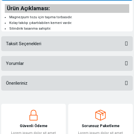
Ürün Açıklaması:
Magnezyum tozu için taşıma torbasıdır.
Kolay takılıp çıkartılabilen kemeri vardır.
Silindirik tasarıma sahiptir.
Taksit Seçenekleri
Yorumlar
Önerileriniz
Bu ürüne ilk yorumu siz yapın!
Bu ürünün fiyat bilgisi, resim, ürün açıklamalarında ve diğer konularda
yetersiz gördüğünüz noktaları öneri formunu kullanarak tarafımıza
Yorum Yaz
iletebilirsiniz.
Görüş ve önerileriniz için teşekkür ederiz.
Güvenli Ödeme
Sorunsuz Paketleme
Ürün resmi kalitesiz, bozuk veya görüntülenemiyor.
Lorem ipsum dolor sit amet
Lorem ipsum dolor sit amet