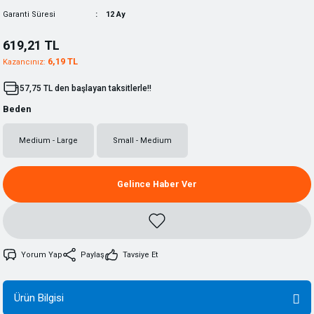
Garanti Süresi
12 Ay
619,21 TL
6,19 TL
Kazancınız:
57,75 TL den başlayan taksitlerle!!
Beden
Medium - Large
Small - Medium
Gelince Haber Ver
Yorum Yap
Paylaş
Tavsiye Et
Ürün Bilgisi