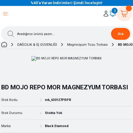
%40’a Varan İndirimleri Şimdi İnceleyin!
eri Dön
eri Dön
eri Dön
eri Dön
eri Dön
eri Dön
eri Dön
eri Dön
eri Dön
eri Dön
3
Ara
DAĞCILIK & İŞ GÜVENLİĞİ
Magnezyum Tozu Torbası
BD MOJO
BD MOJO REPO MOR MAGNEZYUM TORBASI
Stok Kodu
mk_630127PRPR
Stok Durumu
Stokta Yok
Marka
Black Diamond