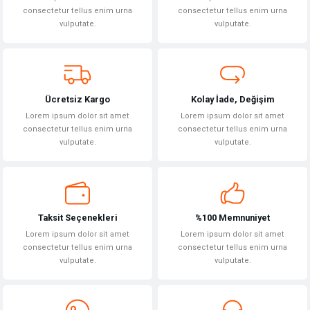
Ürün açıklamasında eksik bilgiler bulunuyor.
consectetur tellus enim urna
consectetur tellus enim urna
vulputate.
vulputate.
Ürün bilgilerinde hatalar bulunuyor.
Ürün fiyatı diğer sitelerden daha pahalı.
Bu ürüne benzer farklı alternatifler olmalı.
Ücretsiz Kargo
Kolay İade, Değişim
Lorem ipsum dolor sit amet
Lorem ipsum dolor sit amet
consectetur tellus enim urna
consectetur tellus enim urna
vulputate.
vulputate.
Gönder
Taksit Seçenekleri
%100 Memnuniyet
Lorem ipsum dolor sit amet
Lorem ipsum dolor sit amet
consectetur tellus enim urna
consectetur tellus enim urna
vulputate.
vulputate.