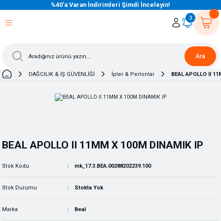
%40’a Varan İndirimleri Şimdi İnceleyin!
eri Dön
eri Dön
eri Dön
eri Dön
eri Dön
eri Dön
eri Dön
eri Dön
eri Dön
eri Dön
3
Ara
DAĞCILIK & İŞ GÜVENLİĞİ
İpler & Perlonlar
BEAL APOLLO II 1
BEAL APOLLO II 11MM X 100M DINAMIK IP
Stok Kodu
mk_17.3.BEA.00288202239.100
Stok Durumu
Stokta Yok
Marka
Beal