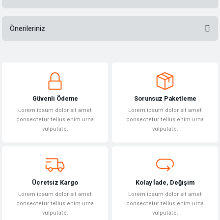
Önerileriniz
Bu ürüne ilk yorumu siz yapın!
Bu ürünün fiyat bilgisi, resim, ürün açıklamalarında ve diğer konularda
yetersiz gördüğünüz noktaları öneri formunu kullanarak tarafımıza
Yorum Yaz
iletebilirsiniz.
Görüş ve önerileriniz için teşekkür ederiz.
Güvenli Ödeme
Sorunsuz Paketleme
Ürün resmi kalitesiz, bozuk veya görüntülenemiyor.
Lorem ipsum dolor sit amet
Lorem ipsum dolor sit amet
Ürün açıklamasında eksik bilgiler bulunuyor.
consectetur tellus enim urna
consectetur tellus enim urna
vulputate.
vulputate.
Ürün bilgilerinde hatalar bulunuyor.
Ürün fiyatı diğer sitelerden daha pahalı.
Bu ürüne benzer farklı alternatifler olmalı.
Ücretsiz Kargo
Kolay İade, Değişim
Lorem ipsum dolor sit amet
Lorem ipsum dolor sit amet
consectetur tellus enim urna
consectetur tellus enim urna
vulputate.
vulputate.