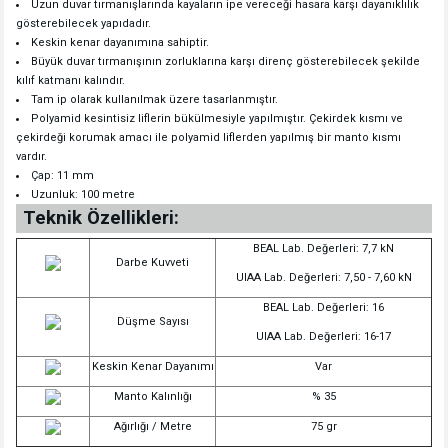
Uzun duvar tırmanışlarında kayaların ipe vereceği hasara karşı dayanıklılık
gösterebilecek yapıdadır.
Keskin kenar dayanımına sahiptir.
Büyük duvar tırmanışının zorluklarına karşı direnç gösterebilecek şekilde
kılıf katmanı kalındır.
Tam ip olarak kullanılmak üzere tasarlanmıştır.
Polyamid kesintisiz liflerin bükülmesiyle yapılmıştır. Çekirdek kısmı ve
çekirdeği korumak amacı ile polyamid liflerden yapılmış bir manto kısmı
vardır.
Çap: 11 mm
Uzunluk: 100 metre
Teknik Özellikleri:
BEAL Lab. Değerleri: 7,7 kN
Darbe Kuvveti
UIAA Lab. Değerleri: 7,50 - 7,60 kN
BEAL Lab. Değerleri: 16
Düşme Sayısı
UIAA Lab. Değerleri: 16-17
Keskin Kenar Dayanımı
Var
Manto Kalınlığı
% 35
Ağırlığı / Metre
75 gr