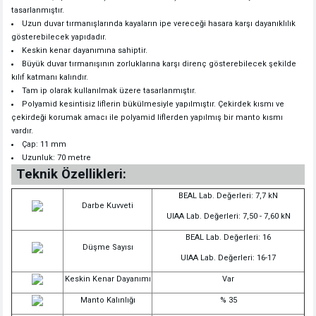
tasarlanmıştır.
Uzun duvar tırmanışlarında kayaların ipe vereceği hasara karşı dayanıklılık
gösterebilecek yapıdadır.
Keskin kenar dayanımına sahiptir.
Büyük duvar tırmanışının zorluklarına karşı direnç gösterebilecek şekilde
kılıf katmanı kalındır.
Tam ip olarak kullanılmak üzere tasarlanmıştır.
Polyamid kesintisiz liflerin bükülmesiyle yapılmıştır. Çekirdek kısmı ve
çekirdeği korumak amacı ile polyamid liflerden yapılmış bir manto kısmı
vardır.
Çap: 11 mm
Uzunluk: 70 metre
Teknik Özellikleri:
BEAL Lab. Değerleri: 7,7 kN
Darbe Kuvveti
UIAA Lab. Değerleri: 7,50 - 7,60 kN
BEAL Lab. Değerleri: 16
Düşme Sayısı
UIAA Lab. Değerleri: 16-17
Keskin Kenar Dayanımı
Var
Manto Kalınlığı
% 35