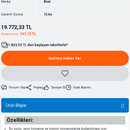
Marka
Beal
Garanti Süresi
12 Ay
19.772,33 TL
197,72 TL
Kazancınız:
1.843,93 TL den başlayan taksitlerle!!
Gelince Haber Ver
Yorum Yap
Paylaş
Tavsiye Et
Fiyat Alarmı
Ürün Bilgisi
Özellikleri:
En zorlu, spor tırmanış ve indoor tırmanışlarda kullanılması için