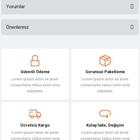
Yorumlar
Önerileriniz
Bu ürüne ilk yorumu siz yapın!
Bu ürünün fiyat bilgisi, resim, ürün açıklamalarında ve diğer konularda
yetersiz gördüğünüz noktaları öneri formunu kullanarak tarafımıza
Yorum Yaz
iletebilirsiniz.
Görüş ve önerileriniz için teşekkür ederiz.
Güvenli Ödeme
Sorunsuz Paketleme
Ürün resmi kalitesiz, bozuk veya görüntülenemiyor.
Lorem ipsum dolor sit amet
Lorem ipsum dolor sit amet
Ürün açıklamasında eksik bilgiler bulunuyor.
consectetur tellus enim urna
consectetur tellus enim urna
vulputate.
vulputate.
Ürün bilgilerinde hatalar bulunuyor.
Ürün fiyatı diğer sitelerden daha pahalı.
Bu ürüne benzer farklı alternatifler olmalı.
Ücretsiz Kargo
Kolay İade, Değişim
Lorem ipsum dolor sit amet
Lorem ipsum dolor sit amet
consectetur tellus enim urna
consectetur tellus enim urna