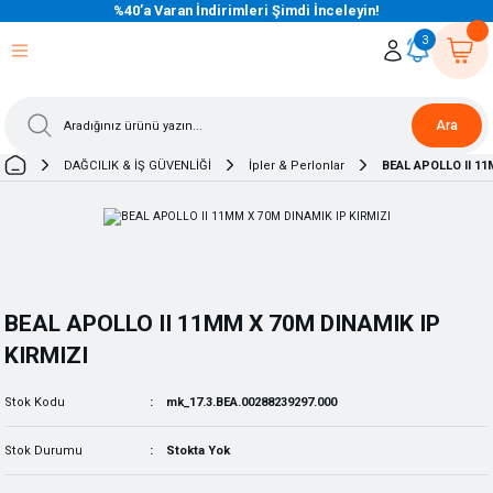
%40’a Varan İndirimleri Şimdi İnceleyin!
eri Dön
eri Dön
eri Dön
eri Dön
eri Dön
eri Dön
eri Dön
eri Dön
eri Dön
eri Dön
3
Ara
DAĞCILIK & İŞ GÜVENLİĞİ
İpler & Perlonlar
BEAL APOLLO II 11
BEAL APOLLO II 11MM X 70M DINAMIK IP
KIRMIZI
Stok Kodu
mk_17.3.BEA.00288239297.000
Stok Durumu
Stokta Yok