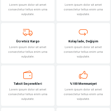
Ürün resmi kalitesiz, bozuk veya görüntülenemiyor.
Lorem ipsum dolor sit amet
Lorem ipsum dolor sit amet
Ürün açıklamasında eksik bilgiler bulunuyor.
consectetur tellus enim urna
consectetur tellus enim urna
vulputate.
vulputate.
Ürün bilgilerinde hatalar bulunuyor.
Ürün fiyatı diğer sitelerden daha pahalı.
Bu ürüne benzer farklı alternatifler olmalı.
Ücretsiz Kargo
Kolay İade, Değişim
Lorem ipsum dolor sit amet
Lorem ipsum dolor sit amet
consectetur tellus enim urna
consectetur tellus enim urna
vulputate.
vulputate.
Gönder
Taksit Seçenekleri
%100 Memnuniyet
Lorem ipsum dolor sit amet
Lorem ipsum dolor sit amet
consectetur tellus enim urna
consectetur tellus enim urna
vulputate.
vulputate.