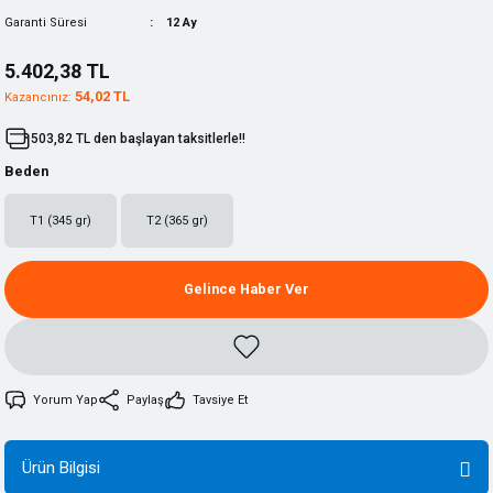
Garanti Süresi
12 Ay
5.402,38 TL
54,02 TL
Kazancınız:
503,82 TL den başlayan taksitlerle!!
Beden
T1 (345 gr)
T2 (365 gr)
Gelince Haber Ver
Yorum Yap
Paylaş
Tavsiye Et
Ürün Bilgisi