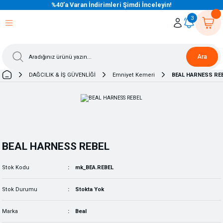
%40’a Varan İndirimleri Şimdi İnceleyin!
eri Dön
eri Dön
eri Dön
eri Dön
eri Dön
eri Dön
eri Dön
eri Dön
eri Dön
eri Dön
3
Ara
DAĞCILIK & İŞ GÜVENLİĞİ
Emniyet Kemeri
BEAL HARNESS RE
BEAL HARNESS REBEL
Stok Kodu
mk_BEA.REBEL
Stok Durumu
Stokta Yok
Marka
Beal