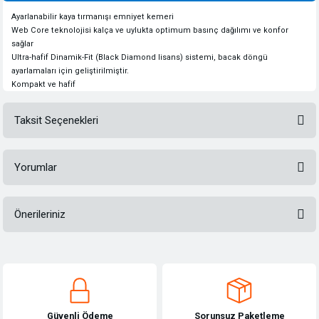
Ayarlanabilir kaya tırmanışı emniyet kemeri
Web Core teknolojisi kalça ve uylukta optimum basınç dağılımı ve konfor
sağlar
Ultra-hafif Dinamik-Fit (Black Diamond lisans) sistemi, bacak döngü
ayarlamaları için geliştirilmiştir.
Kompakt ve hafif
Taksit Seçenekleri
Yorumlar
Önerileriniz
Bu ürüne ilk yorumu siz yapın!
Bu ürünün fiyat bilgisi, resim, ürün açıklamalarında ve diğer konularda
yetersiz gördüğünüz noktaları öneri formunu kullanarak tarafımıza
Yorum Yaz
iletebilirsiniz.
Görüş ve önerileriniz için teşekkür ederiz.
Güvenli Ödeme
Sorunsuz Paketleme