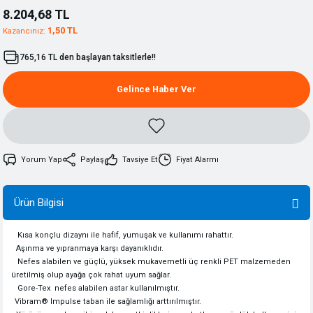
8.204,68 TL
1,50 TL
Kazancınız:
765,16 TL den başlayan taksitlerle!!
Gelince Haber Ver
Yorum Yap
Paylaş
Tavsiye Et
Fiyat Alarmı
Ürün Bilgisi
Kısa konçlu dizaynı ile hafif, yumuşak ve kullanımı rahattır.
Aşınma ve yıpranmaya karşı dayanıklıdır.
Nefes alabilen ve güçlü, yüksek mukavemetli üç renkli PET malzemeden
üretilmiş olup ayağa çok rahat uyum sağlar.
Gore-Tex
nefes alabilen astar kullanılmıştır.
Vibram® Impulse taban ile sağlamlığı arttırılmıştır.