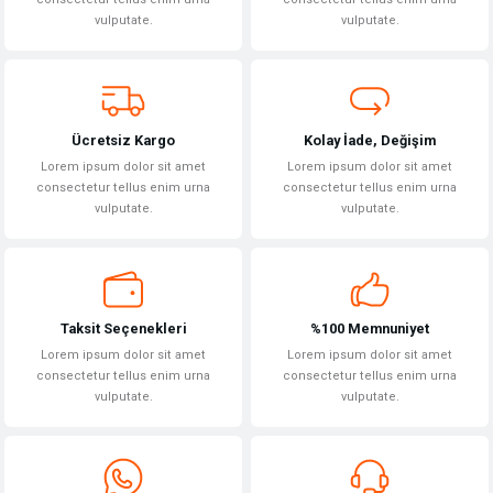
vulputate.
vulputate.
Ürün bilgilerinde hatalar bulunuyor.
Ürün fiyatı diğer sitelerden daha pahalı.
Bu ürüne benzer farklı alternatifler olmalı.
Ücretsiz Kargo
Kolay İade, Değişim
Lorem ipsum dolor sit amet
Lorem ipsum dolor sit amet
consectetur tellus enim urna
consectetur tellus enim urna
vulputate.
vulputate.
Gönder
Taksit Seçenekleri
%100 Memnuniyet
Lorem ipsum dolor sit amet
Lorem ipsum dolor sit amet
consectetur tellus enim urna
consectetur tellus enim urna
vulputate.
vulputate.