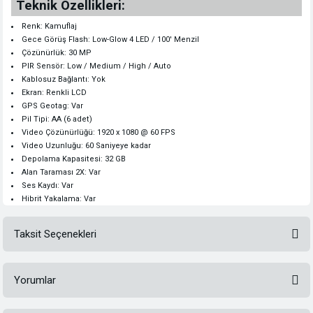
Teknik Özellikleri:
Renk: Kamuflaj
Gece Görüş Flash: Low-Glow 4 LED / 100' Menzil
Çözünürlük: 30 MP
PIR Sensör: Low / Medium / High / Auto
Kablosuz Bağlantı: Yok
Ekran: Renkli LCD
GPS Geotag: Var
Pil Tipi: AA (6 adet)
Video Çözünürlüğü: 1920 x 1080 @ 60 FPS
Video Uzunluğu: 60 Saniyeye kadar
Depolama Kapasitesi: 32 GB
Alan Taraması 2X: Var
Ses Kaydı: Var
Hibrit Yakalama: Var
Taksit Seçenekleri
Yorumlar