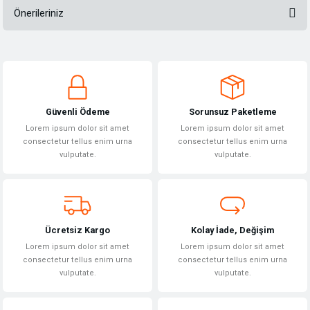
Önerileriniz
Bu ürüne ilk yorumu siz yapın!
Bu ürünün fiyat bilgisi, resim, ürün açıklamalarında ve diğer konularda
yetersiz gördüğünüz noktaları öneri formunu kullanarak tarafımıza
Yorum Yaz
iletebilirsiniz.
Görüş ve önerileriniz için teşekkür ederiz.
Güvenli Ödeme
Sorunsuz Paketleme
Ürün resmi kalitesiz, bozuk veya görüntülenemiyor.
Lorem ipsum dolor sit amet
Lorem ipsum dolor sit amet
Ürün açıklamasında eksik bilgiler bulunuyor.
consectetur tellus enim urna
consectetur tellus enim urna
vulputate.
vulputate.
Ürün bilgilerinde hatalar bulunuyor.
Ürün fiyatı diğer sitelerden daha pahalı.
Bu ürüne benzer farklı alternatifler olmalı.
Ücretsiz Kargo
Kolay İade, Değişim
Lorem ipsum dolor sit amet
Lorem ipsum dolor sit amet
consectetur tellus enim urna
consectetur tellus enim urna
vulputate.
vulputate.
Gönder