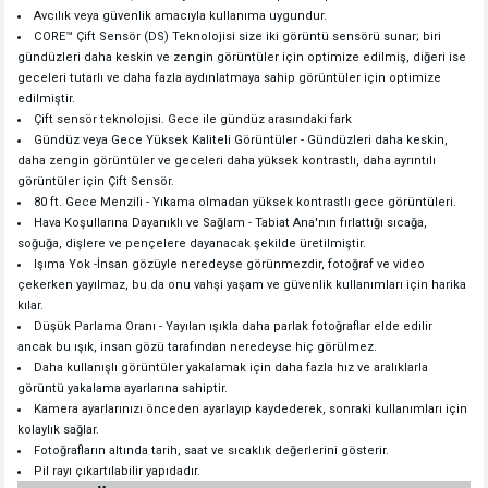
Avcılık veya güvenlik amacıyla kullanıma uygundur.
CORE™ Çift Sensör (DS) Teknolojisi size iki görüntü sensörü sunar; biri
gündüzleri daha keskin ve zengin görüntüler için optimize edilmiş, diğeri ise
geceleri tutarlı ve daha fazla aydınlatmaya sahip görüntüler için optimize
edilmiştir.
Çift sensör teknolojisi. Gece ile gündüz arasındaki fark
Gündüz veya Gece Yüksek Kaliteli Görüntüler - Gündüzleri daha keskin,
daha zengin görüntüler ve geceleri daha yüksek kontrastlı, daha ayrıntılı
görüntüler için Çift Sensör.
80 ft. Gece Menzili - Yıkama olmadan yüksek kontrastlı gece görüntüleri.
Hava Koşullarına Dayanıklı ve Sağlam - Tabiat Ana'nın fırlattığı sıcağa,
soğuğa, dişlere ve pençelere dayanacak şekilde üretilmiştir.
Işıma Yok -İnsan gözüyle neredeyse görünmezdir, fotoğraf ve video
çekerken yayılmaz, bu da onu vahşi yaşam ve güvenlik kullanımları için harika
kılar.
Düşük Parlama Oranı - Yayılan ışıkla daha parlak fotoğraflar elde edilir
ancak bu ışık, insan gözü tarafından neredeyse hiç görülmez.
Daha kullanışlı görüntüler yakalamak için daha fazla hız ve aralıklarla
görüntü yakalama ayarlarına sahiptir.
Kamera ayarlarınızı önceden ayarlayıp kaydederek, sonraki kullanımları için
kolaylık sağlar.
Fotoğrafların altında tarih, saat ve sıcaklık değerlerini gösterir.
Pil rayı çıkartılabilir yapıdadır.