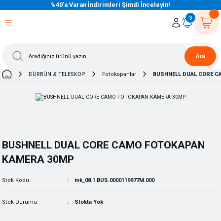
%40’a Varan İndirimleri Şimdi İnceleyin!
eri Dön
eri Dön
eri Dön
eri Dön
eri Dön
eri Dön
eri Dön
eri Dön
eri Dön
eri Dön
3
Ara
DÜRBÜN & TELESKOP
Fotokapanlar
BUSHNELL DUAL CORE C
BUSHNELL DUAL CORE CAMO FOTOKAPAN
KAMERA 30MP
Stok Kodu
mk_08.1.BUS.0000119977M.000
Stok Durumu
Stokta Yok