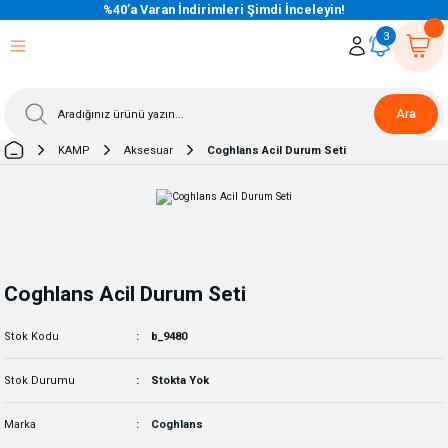
%40’a Varan İndirimleri Şimdi İnceleyin!
eri Dön
eri Dön
eri Dön
eri Dön
eri Dön
eri Dön
eri Dön
eri Dön
eri Dön
eri Dön
3
Ara
KAMP
Aksesuar
Coghlans Acil Durum Seti
Coghlans Acil Durum Seti
Stok Kodu
b_9480
Stok Durumu
Stokta Yok
Marka
Coghlans