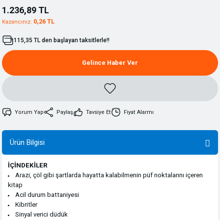
1.236,89 TL
0,26 TL
Kazancınız:
115,35 TL den başlayan taksitlerle!!
Gelince Haber Ver
Yorum Yap
Paylaş
Tavsiye Et
Fiyat Alarmı
Ürün Bilgisi
İÇİNDEKİLER
Arazi, çöl gibi şartlarda hayatta kalabilmenin püf noktalarını içeren
kitap
Acil durum battaniyesi
Kibritler
Sinyal verici düdük