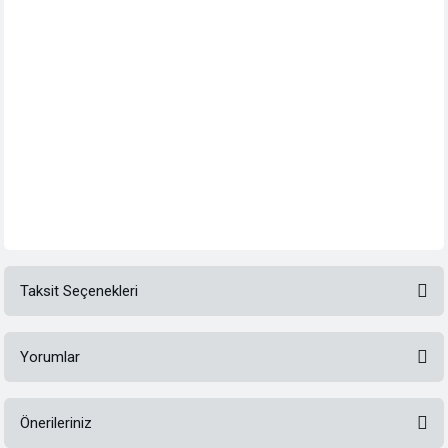
Taksit Seçenekleri
Yorumlar
Önerileriniz
Bu ürüne ilk yorumu siz yapın!