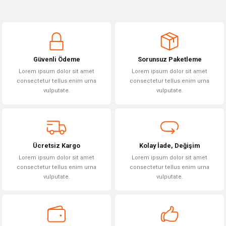
Bu ürünün fiyat bilgisi, resim, ürün açıklamalarında ve diğer konularda
yetersiz gördüğünüz noktaları öneri formunu kullanarak tarafımıza
Yorum Yaz
iletebilirsiniz.
Görüş ve önerileriniz için teşekkür ederiz.
Güvenli Ödeme
Sorunsuz Paketleme
Ürün resmi kalitesiz, bozuk veya görüntülenemiyor.
Lorem ipsum dolor sit amet
Lorem ipsum dolor sit amet
Ürün açıklamasında eksik bilgiler bulunuyor.
consectetur tellus enim urna
consectetur tellus enim urna
vulputate.
vulputate.
Ürün bilgilerinde hatalar bulunuyor.
Ürün fiyatı diğer sitelerden daha pahalı.
Bu ürüne benzer farklı alternatifler olmalı.
Ücretsiz Kargo
Kolay İade, Değişim
Lorem ipsum dolor sit amet
Lorem ipsum dolor sit amet
consectetur tellus enim urna
consectetur tellus enim urna
vulputate.
vulputate.
Gönder