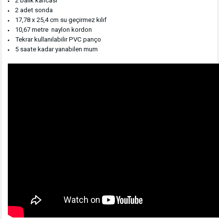
2 balık kancası
2 adet sonda
17,78 x 25,4 cm su geçirmez kılıf
10,67 metre naylon kordon
Tekrar kullanılabilir PVC panço
5 saate kadar yanabilen mum