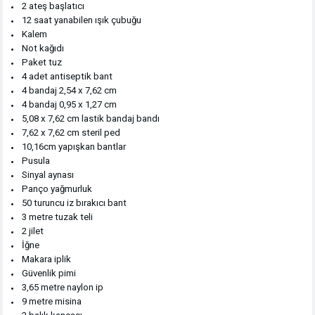
2 ateş başlatıcı
12 saat yanabilen ışık çubuğu
Kalem
Not kağıdı
Paket tuz
4 adet antiseptik bant
4 bandaj 2,54 x 7,62 cm
4 bandaj 0,95 x 1,27 cm
5,08 x 7,62 cm lastik bandaj bandı
7,62 x 7,62 cm steril ped
10,16cm yapışkan bantlar
Pusula
Sinyal aynası
Panço yağmurluk
50 turuncu iz bırakıcı bant
3 metre tuzak teli
2 jilet
İğne
Makara iplik
Güvenlik pimi
3,65 metre naylon ip
9 metre misina