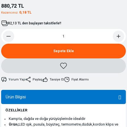
880,72 TL
0,18 TL
Kazancınız:
82,13 TL den başlayan taksitlerle!!
Sepete Ekle
Yorum Yap
Paylaş
Tavsiye Et
Fiyat Alarmı
Ürün Bilgisi
ÖZELLİKLER
Kampta, dağda ve doğa yürüyüşlerinde idealdir
Ürün;
LED ışık, pusula, büyüteç, termometre,düdük,kordon klips ve