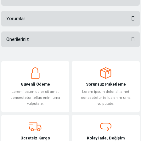
Yorumlar
Önerileriniz
Bu ürüne ilk yorumu siz yapın!
Bu ürünün fiyat bilgisi, resim, ürün açıklamalarında ve diğer konularda
yetersiz gördüğünüz noktaları öneri formunu kullanarak tarafımıza
Yorum Yaz
iletebilirsiniz.
Görüş ve önerileriniz için teşekkür ederiz.
Güvenli Ödeme
Sorunsuz Paketleme
Ürün resmi kalitesiz, bozuk veya görüntülenemiyor.
Lorem ipsum dolor sit amet
Lorem ipsum dolor sit amet
Ürün açıklamasında eksik bilgiler bulunuyor.
consectetur tellus enim urna
consectetur tellus enim urna
vulputate.
vulputate.
Ürün bilgilerinde hatalar bulunuyor.
Ürün fiyatı diğer sitelerden daha pahalı.
Bu ürüne benzer farklı alternatifler olmalı.
Ücretsiz Kargo
Kolay İade, Değişim