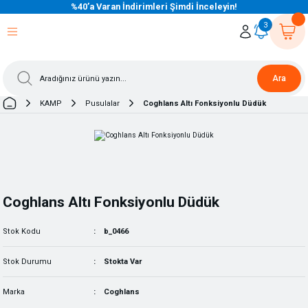
%40’a Varan İndirimleri Şimdi İnceleyin!
eri Dön
eri Dön
eri Dön
eri Dön
eri Dön
eri Dön
eri Dön
eri Dön
eri Dön
eri Dön
3
Ara
KAMP
Pusulalar
Coghlans Altı Fonksiyonlu Düdük
Coghlans Altı Fonksiyonlu Düdük
Stok Kodu
b_0466
Stok Durumu
Stokta Var
Marka
Coghlans