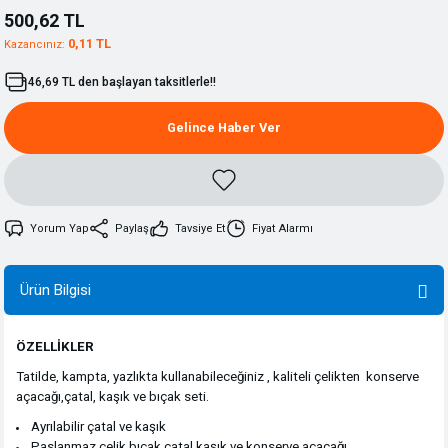
500,62 TL
0,11 TL
Kazancınız:
46,69 TL den başlayan taksitlerle!!
Gelince Haber Ver
Yorum Yap
Paylaş
Tavsiye Et
Fiyat Alarmı
Ürün Bilgisi
ÖZELLİKLER
Tatilde, kampta, yazlıkta kullanabileceğiniz , kaliteli çelikten konserve
açacağı,çatal, kaşık ve bıçak seti.
Ayrılabilir çatal ve kaşık
Paslanmaz çelik bıçak,çatal,kaşık ve konserve açacağı