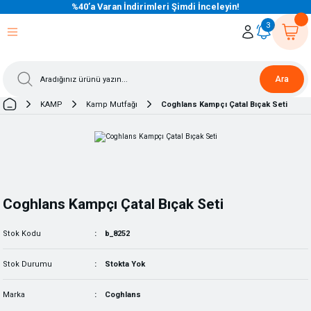
%40’a Varan İndirimleri Şimdi İnceleyin!
eri Dön
eri Dön
eri Dön
eri Dön
eri Dön
eri Dön
eri Dön
eri Dön
eri Dön
eri Dön
3
Ara
KAMP
Kamp Mutfağı
Coghlans Kampçı Çatal Bıçak Seti
Coghlans Kampçı Çatal Bıçak Seti
Stok Kodu
b_8252
Stok Durumu
Stokta Yok
Marka
Coghlans