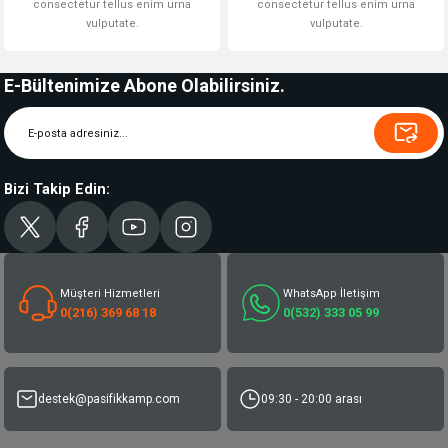
consectetur tellus enim urna
consectetur tellus enim urna
vulputate.
vulputate.
E-Bültenimize Abone Olabilirsiniz.
Bizi Takip Edin:
Müşteri Hizmetleri
WhatsApp İletişim
0(216) 369 68 18
0(532) 333 05 99
destek@pasifikkamp.com
09:30 - 20:00 arası