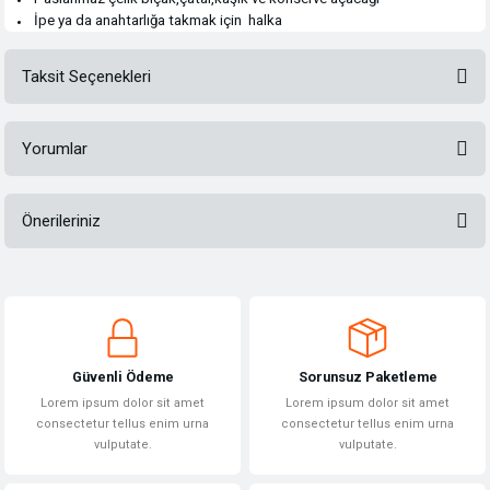
İpe ya da anahtarlığa takmak için halka
Taksit Seçenekleri
Yorumlar
Önerileriniz
Bu ürüne ilk yorumu siz yapın!
Bu ürünün fiyat bilgisi, resim, ürün açıklamalarında ve diğer konularda
yetersiz gördüğünüz noktaları öneri formunu kullanarak tarafımıza
Yorum Yaz
iletebilirsiniz.
Görüş ve önerileriniz için teşekkür ederiz.
Güvenli Ödeme
Sorunsuz Paketleme
Ürün resmi kalitesiz, bozuk veya görüntülenemiyor.
Lorem ipsum dolor sit amet
Lorem ipsum dolor sit amet
Ürün açıklamasında eksik bilgiler bulunuyor.
consectetur tellus enim urna
consectetur tellus enim urna
vulputate.
vulputate.
Ürün bilgilerinde hatalar bulunuyor.
Ürün fiyatı diğer sitelerden daha pahalı.