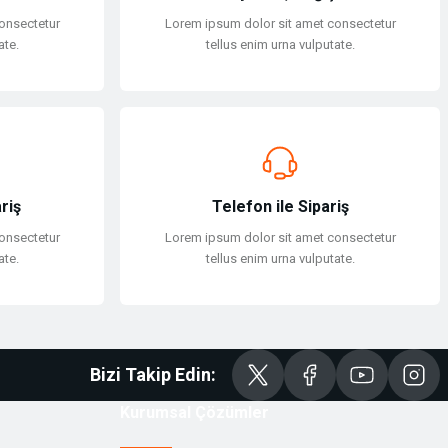
onsectetur
Lorem ipsum dolor sit amet consectetur
ate.
tellus enim urna vulputate.
riş
Telefon ile Sipariş
onsectetur
Lorem ipsum dolor sit amet consectetur
ate.
tellus enim urna vulputate.
Bizi Takip Edin:
Kurumsal Çözümler