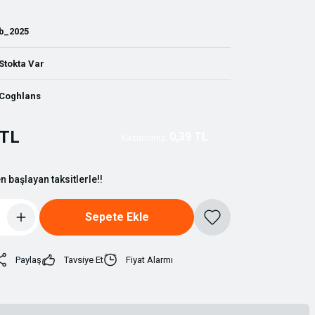
b_2025
Stokta Var
Coghlans
 TL
0,39 TL
Kazancınız:
n başlayan taksitlerle!!
Sepete Ekle
Paylaş
Tavsiye Et
Fiyat Alarmı