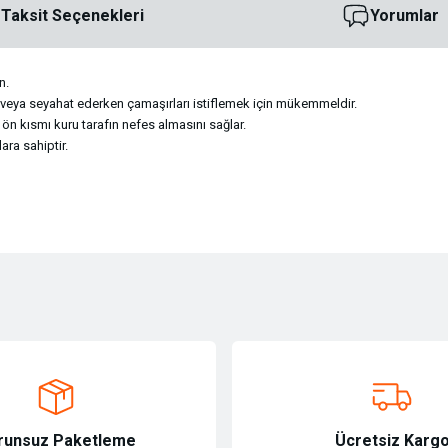
Taksit Seçenekleri
Yorumlar
n.
r veya seyahat ederken çamaşırları istiflemek için mükemmeldir.
e ön kısmı kuru tarafın nefes almasını sağlar.
ara sahiptir.
ersiz gördüğünüz noktaları öneri formunu kullanarak tarafımıza iletebilirsiniz.
Bu ürüne ilk yorumu siz yapın!
Yorum Yaz
runsuz Paketleme
Ücretsiz Karg