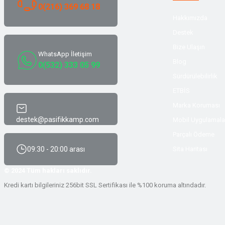
Yüzücü Malzemeleri
Sweatshirt
0(216) 369 68 18
Hakkımızda
Zıpkın ve Aksesuarları
T-shirt
Destek
Bize Ulaşın
Zıpkın ve Aksesuarları
T-shirt
WhatsApp İletişim
Blog
0(532) 333 05 99
Sürdürülebilirlik
Tulum
ETBİS
Marka Koruması
Tulum
destek@pasifikkamp.com
Mobil Uygulamala
Yağmurluk & Panço
Parçalı Ödeme
09:30 - 20:00 arası
Sita Haritası
Yağmurluk & Panço
© 2024 Tüm hakları saklıdır.
Kredi kartı bilgileriniz 256bit SSL Sertifikası ile %100 koruma altındadır.
Yelek
Yelek