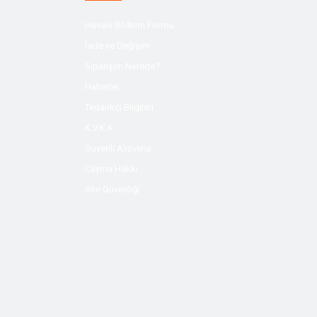
Havale Bildirim Formu
İade ve Değişim
Siparişim Nerede?
Haberler
Tedarikçi Bilgileri
K.V.K.K
Güvenli Alışveriş
Cayma Hakkı
Site Güvenliği