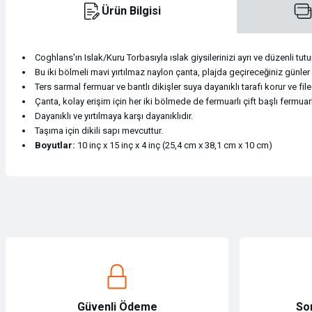
Ürün Bilgisi
Kasklar
Konsol / Pusula / Manometreler
Kamp Malzemeleri
Dry Bag
Teleskoplar
Kemer
Coghlans'ın Islak/Kuru Torbasıyla ıslak giysilerinizi ayrı ve düzenli tutu
Krampon ve Krampon Ekipmanları
Konsol / Pusula / Manometreler
Kamp Mutfağı
İlk Yardım Çantaları
Tüfek Dürbünleri
Mont & Ceket
Bu iki bölmeli mavi yırtılmaz naylon çanta, plajda geçireceğiniz günle
Ters sarmal fermuar ve bantlı dikişler suya dayanıklı tarafı korur ve fil
Çanta, kolay erişim için her iki bölmede de fermuarlı çift başlı fermuarl
Kramponlar
Maske ve Şnorkeller
Sandaletler
Seyahat Çantaları
Tüfek Dürbünleri
Mont & Ceket
Dayanıklı ve yırtılmaya karşı dayanıklıdır.
Taşıma için dikili sapı mevcuttur.
Magnezyum Tozu Torbası
Maske ve Şnorkeller
Teknik Malzeme & Aksesuarlar
Pantolon
Boyutlar:
10 inç x 15 inç x 4 inç (25,4 cm x 38,1 cm x 10 cm)
Magnezyum Tozu Torbası
Paletler
Termos
Pantolon
Bu ürünün fiyat bilgisi, resim, ürün açıklamalarında ve diğer konularda yet
Görüş ve önerileriniz için teşekkür ederiz.
Makaralar
Paletler
Tırmanış
Polar
Ürün resmi kalitesiz, bozuk veya görüntülenemiyor.
Makaralar
Plaj Ayakkabıları
Uyku Tulumları
Polar
Ürün açıklamasında eksik bilgiler bulunuyor.
Sikke / Takoz / Bolt
Plaj Ayakkabıları
Saat
Ürün bilgilerinde hatalar bulunuyor.
Güvenli Ödeme
So