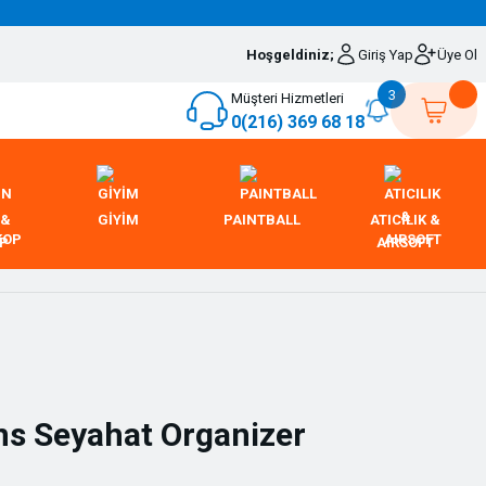
Hoşgeldiniz;
Giriş Yap
Üye Ol
3
Müşteri Hizmetleri
0(216) 369 68 18
 &
GİYİM
PAINTBALL
ATICILIK &
OP
AIRSOFT
s Seyahat Organizer