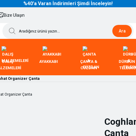
%40’a Varan İndirimleri Şimdi İnceleyin!
Bize Ulaşın
Ara
DALIŞ
AYAKKABI
ÇANTA &
DÜRBÜN
LZEMELERİ
CÜZDAN
TELESK
hat Organizer Çanta
Coghlan
Çanta