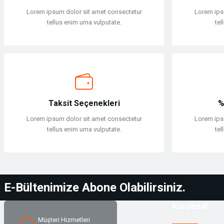
Ürün fiyatı diğer sitelerden daha pahalı.
Lorem ipsum dolor sit amet consectetur
Lorem ips
Sikke / Takoz / Bolt
Regülatörler
Saat
Bu ürüne benzer farklı alternatifler olmalı.
tellus enim urna vulputate.
tel
Şok Emici Konumlama
Regülatörler
Şapka & Bere
Şok Emici Konumlama
Su Geçirmez Kılıflar
Şapka & Bere
Teknik Kazma ve Kürekler
Tüp ve Vanalar
Soft Shell
Taksit Seçenekleri
%
Tırmanış Eldivenleri
Tüp ve Vanalar
Soft Shell
Lorem ipsum dolor sit amet consectetur
Lorem ips
tellus enim urna vulputate.
tel
Tırmanış Eldivenleri
Yedek Parça Aksesuarlar
Şort
Tırmanış Malzemeleri
Yedek Parça Aksesuarlar
Şort
E-Bültenimize Abone Olabilirsiniz.
Yüzücü Malzemeleri
Sweatshirt
Kurumsal
Müşteri Hizmetleri