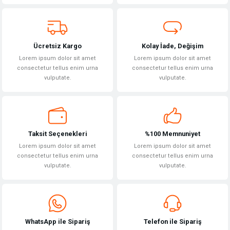
Ürün fiyatı diğer sitelerden daha pahalı.
Bu ürüne benzer farklı alternatifler olmalı.
Ücretsiz Kargo
Kolay İade, Değişim
Lorem ipsum dolor sit amet
Lorem ipsum dolor sit amet
consectetur tellus enim urna
consectetur tellus enim urna
vulputate.
vulputate.
Gönder
Taksit Seçenekleri
%100 Memnuniyet
Lorem ipsum dolor sit amet
Lorem ipsum dolor sit amet
consectetur tellus enim urna
consectetur tellus enim urna
vulputate.
vulputate.
WhatsApp ile Sipariş
Telefon ile Sipariş