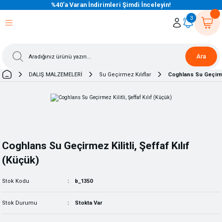
%40’a Varan İndirimleri Şimdi İnceleyin!
eri Dön
eri Dön
eri Dön
eri Dön
eri Dön
eri Dön
eri Dön
eri Dön
eri Dön
eri Dön
3
Ara
DALIŞ MALZEMELERİ
Su Geçirmez Kılıflar
Coghlans Su Geçirmez
Coghlans Su Geçirmez Kilitli, Şeffaf Kılıf
(Küçük)
Stok Kodu
b_1350
Stok Durumu
Stokta Var