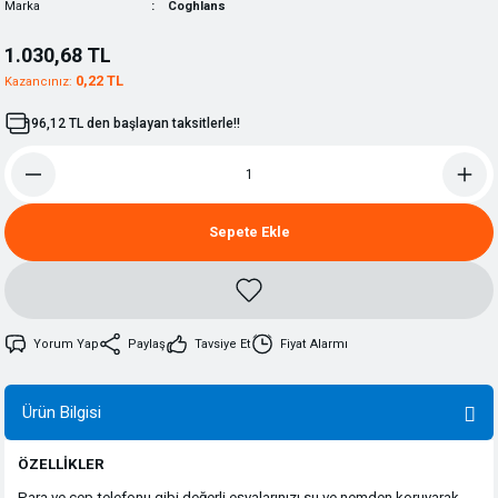
Marka
Coghlans
1.030,68 TL
0,22 TL
Kazancınız:
96,12 TL den başlayan taksitlerle!!
Sepete Ekle
Yorum Yap
Paylaş
Tavsiye Et
Fiyat Alarmı
Ürün Bilgisi
ÖZELLİKLER
Para ve cep telefonu gibi değerli eşyalarınızı su ve nemden koruyarak