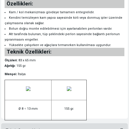
Özellikleri:
Kam / kol mekanizması gövdeye tamamen entegrelidir.
Kendini temizleyen kam yapısı sayesinde kirli veya donmuş ipler üzerinde
çalışmasına olanak sağlar.
Botun doğru monte edilebilmesi için ayarlanabilen perlonları vardır.
Alt tarafında bulunan, tüp şeklindeki perlon sayesinde bağlantı perlonun
yıpranmasını engeller.
Yüksekte çalışırken ve ağaçlara tırmanırken kullanılması uygundur.
Teknik Özellikleri:
Ölçüleri:
83 x 65 mm
Ağırlığı:
155 gr.
Menşei:
İtalya
Ø 8 ÷ 13 mm
155 gr.