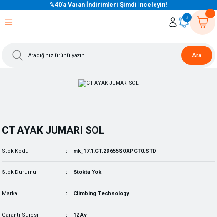
%40’a Varan İndirimleri Şimdi İnceleyin!
eri Dön
eri Dön
eri Dön
eri Dön
eri Dön
eri Dön
eri Dön
eri Dön
eri Dön
eri Dön
3
Ara
CT AYAK JUMARI SOL
Stok Kodu
mk_17.1.CT.2D655SOXPCT0.STD
Stok Durumu
Stokta Yok
Marka
Climbing Technology
Garanti Süresi
12 Ay