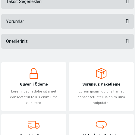
Taksit Seçenekleri
Yorumlar
Önerileriniz
Bu ürüne ilk yorumu siz yapın!
Bu ürünün fiyat bilgisi, resim, ürün açıklamalarında ve diğer konularda
yetersiz gördüğünüz noktaları öneri formunu kullanarak tarafımıza
Yorum Yaz
iletebilirsiniz.
Görüş ve önerileriniz için teşekkür ederiz.
Güvenli Ödeme
Sorunsuz Paketleme
Ürün resmi kalitesiz, bozuk veya görüntülenemiyor.
Lorem ipsum dolor sit amet
Lorem ipsum dolor sit amet
Ürün açıklamasında eksik bilgiler bulunuyor.
consectetur tellus enim urna
consectetur tellus enim urna
vulputate.
vulputate.
Ürün bilgilerinde hatalar bulunuyor.
Ürün fiyatı diğer sitelerden daha pahalı.
Bu ürüne benzer farklı alternatifler olmalı.