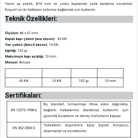
Yarım ay şekilli, Ø10 mm ve çinko kaplamalı çelik karabina modelidir.
Koşum’un iki halkasını birbirine bağlamak için kullanılır.
Teknik Özellikleri:
Ölçüleri:
86 x 67 mm
Kapalı kapı çekeri (ana eksen):
45 KN
Yan çekeri (ikincil eksen):
10 KN
Ağırlığı:
152 gr.
Maksimum kapı açıklığı:
10 mm
Menşei:
Avrupa
45 KN
10 KN
152 gr.
10 mm
Sertifikaları:
Bu standart, tırmanmayı ihtiva eden dağcılıkta,
EN 12275:1998-Q
bağlantı halkalarının (karabina) kullanımı için
güvenlik kurallarını ve deney metotlarını kapsar.
Yüksekten düşmelere karşı kişisel koruyucu
EN 362:2004-Q
ekipmanlar ve konektörler.