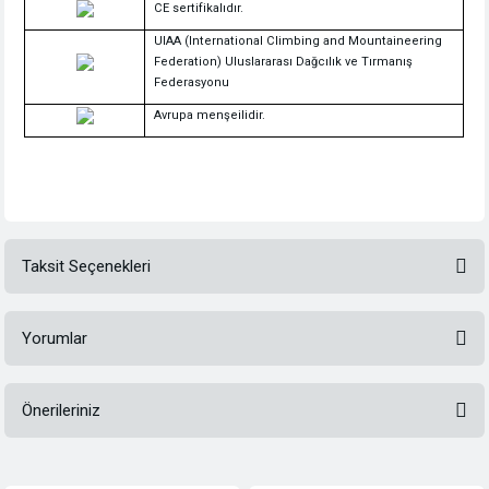
CE sertifikalıdır.
UIAA (International Climbing and Mountaineering
Federation) Uluslararası Dağcılık ve Tırmanış
Federasyonu
Avrupa menşeilidir.
Taksit Seçenekleri
Yorumlar
Önerileriniz
Bu ürüne ilk yorumu siz yapın!
Bu ürünün fiyat bilgisi, resim, ürün açıklamalarında ve diğer konularda
yetersiz gördüğünüz noktaları öneri formunu kullanarak tarafımıza