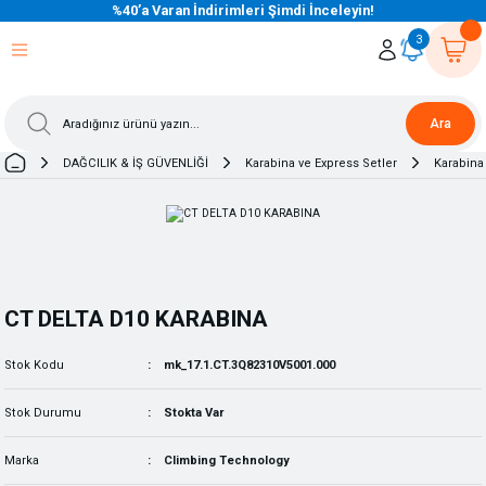
%40’a Varan İndirimleri Şimdi İnceleyin!
eri Dön
eri Dön
eri Dön
eri Dön
eri Dön
eri Dön
eri Dön
eri Dön
eri Dön
eri Dön
3
Ara
DAĞCILIK & İŞ GÜVENLİĞİ
Karabina ve Express Setler
Karabina
CT DELTA D10 KARABINA
Stok Kodu
mk_17.1.CT.3Q82310V5001.000
Stok Durumu
Stokta Var
Marka
Climbing Technology