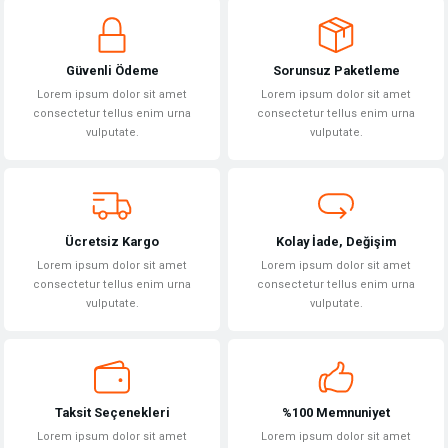
Yorum Yaz
iletebilirsiniz.
Görüş ve önerileriniz için teşekkür ederiz.
Güvenli Ödeme
Sorunsuz Paketleme
Ürün resmi kalitesiz, bozuk veya görüntülenemiyor.
Lorem ipsum dolor sit amet
Lorem ipsum dolor sit amet
Ürün açıklamasında eksik bilgiler bulunuyor.
consectetur tellus enim urna
consectetur tellus enim urna
vulputate.
vulputate.
Ürün bilgilerinde hatalar bulunuyor.
Ürün fiyatı diğer sitelerden daha pahalı.
Bu ürüne benzer farklı alternatifler olmalı.
Ücretsiz Kargo
Kolay İade, Değişim
Lorem ipsum dolor sit amet
Lorem ipsum dolor sit amet
consectetur tellus enim urna
consectetur tellus enim urna
vulputate.
vulputate.
Gönder
Taksit Seçenekleri
%100 Memnuniyet
Lorem ipsum dolor sit amet
Lorem ipsum dolor sit amet