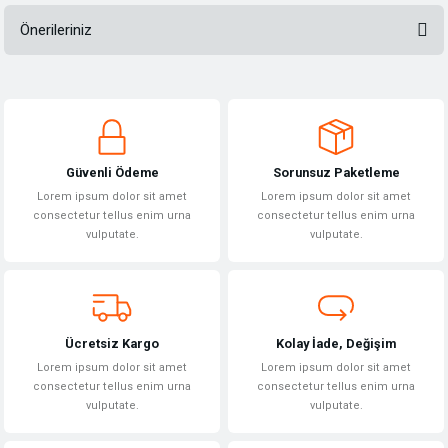
Önerileriniz
Bu ürüne ilk yorumu siz yapın!
Bu ürünün fiyat bilgisi, resim, ürün açıklamalarında ve diğer konularda
yetersiz gördüğünüz noktaları öneri formunu kullanarak tarafımıza
Yorum Yaz
iletebilirsiniz.
Görüş ve önerileriniz için teşekkür ederiz.
Güvenli Ödeme
Sorunsuz Paketleme
Ürün resmi kalitesiz, bozuk veya görüntülenemiyor.
Lorem ipsum dolor sit amet
Lorem ipsum dolor sit amet
Ürün açıklamasında eksik bilgiler bulunuyor.
consectetur tellus enim urna
consectetur tellus enim urna
vulputate.
vulputate.
Ürün bilgilerinde hatalar bulunuyor.
Ürün fiyatı diğer sitelerden daha pahalı.
Bu ürüne benzer farklı alternatifler olmalı.
Ücretsiz Kargo
Kolay İade, Değişim
Lorem ipsum dolor sit amet
Lorem ipsum dolor sit amet
consectetur tellus enim urna
consectetur tellus enim urna
vulputate.
vulputate.
Gönder