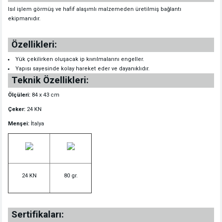
Isıl işlem görmüş ve hafif alaşımlı malzemeden üretilmiş bağlantı
ekipmanıdır.
Özellikleri:
Yük çekilirken oluşacak ip kıvrılmalarını engeller.
Yapısı sayesinde kolay hareket eder ve dayanıklıdır.
Teknik Özellikleri:
Ölçüleri:
84 x 43 cm
Çeker:
24 KN
Menşei:
İtalya
24 KN
80 gr.
Sertifikaları: