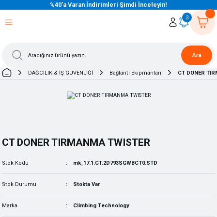
%40’a Varan İndirimleri Şimdi İnceleyin!
eri Dön
eri Dön
eri Dön
eri Dön
eri Dön
eri Dön
eri Dön
eri Dön
eri Dön
eri Dön
3
Ara
DAĞCILIK & İŞ GÜVENLİĞİ
Bağlantı Ekipmanları
CT DONER TI
CT DONER TIRMANMA TWISTER
Stok Kodu
mk_17.1.CT.2D793SGWBCT0.STD
Stok Durumu
Stokta Var
Marka
Climbing Technology