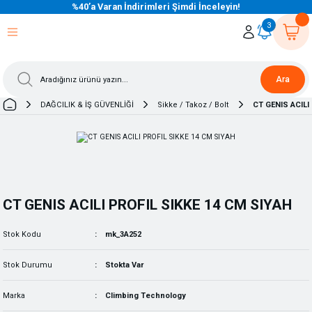
%40’a Varan İndirimleri Şimdi İnceleyin!
eri Dön
eri Dön
eri Dön
eri Dön
eri Dön
eri Dön
eri Dön
eri Dön
eri Dön
eri Dön
3
Ara
DAĞCILIK & İŞ GÜVENLİĞİ
Sikke / Takoz / Bolt
CT GENIS ACILI
CT GENIS ACILI PROFIL SIKKE 14 CM SIYAH
Stok Kodu
mk_3A252
Stok Durumu
Stokta Var
Marka
Climbing Technology