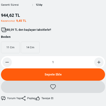
Garanti Süresi
12 Ay
944,62 TL
9,45 TL
Kazancınız:
88,09 TL den başlayan taksitlerle!!
Beden
11 Cm
14 Cm
Sepete Ekle
Yorum Yap
Paylaş
Tavsiye Et