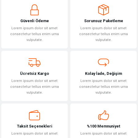
iletebilirsiniz.
Görüş ve önerileriniz için teşekkür ederiz.
Güvenli Ödeme
Sorunsuz Paketleme
Ürün resmi kalitesiz, bozuk veya görüntülenemiyor.
Lorem ipsum dolor sit amet
Lorem ipsum dolor sit amet
Ürün açıklamasında eksik bilgiler bulunuyor.
consectetur tellus enim urna
consectetur tellus enim urna
vulputate.
vulputate.
Ürün bilgilerinde hatalar bulunuyor.
Ürün fiyatı diğer sitelerden daha pahalı.
Bu ürüne benzer farklı alternatifler olmalı.
Ücretsiz Kargo
Kolay İade, Değişim
Lorem ipsum dolor sit amet
Lorem ipsum dolor sit amet
consectetur tellus enim urna
consectetur tellus enim urna
vulputate.
vulputate.
Gönder
Taksit Seçenekleri
%100 Memnuniyet
Lorem ipsum dolor sit amet
Lorem ipsum dolor sit amet