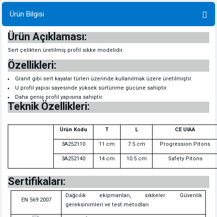
Ürün Bilgisi
Ürün Açıklaması:
Sert çelikten üretilmiş profil sikke modelidir.
Özellikleri:
Granit gibi sert kayalar türleri üzerinde kullanılmak üzere üretilmiştir.
U profil yapısı sayesinde yüksek sürtünme gücüne sahiptir.
Daha geniş profil yapısına sahiptir.
Teknik Özellikleri:
Ürün Kodu
T
L
CE UIAA
3A252110
11 cm
7.5 cm
Progression Pitons
3A252140
14 cm
10.5 cm
Safety Pitons
Sertifikaları:
Dağcılık ekipmanları, sikkeler. Güvenlik
EN 569:2007
gereksinimleri ve test metodları.