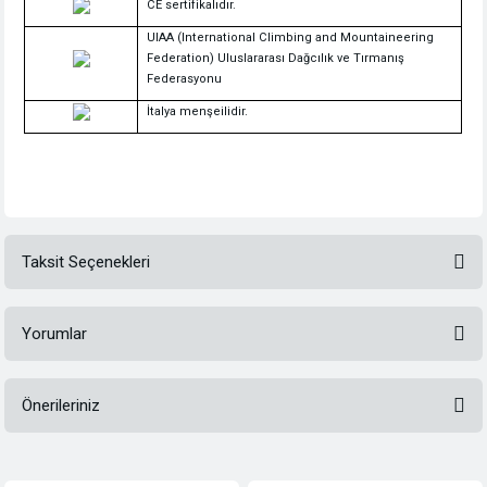
CE sertifikalıdır.
UIAA (International Climbing and Mountaineering
Federation) Uluslararası Dağcılık ve Tırmanış
Federasyonu
İtalya menşeilidir.
Taksit Seçenekleri
Yorumlar
Önerileriniz
Bu ürüne ilk yorumu siz yapın!
Bu ürünün fiyat bilgisi, resim, ürün açıklamalarında ve diğer konularda
yetersiz gördüğünüz noktaları öneri formunu kullanarak tarafımıza
Yorum Yaz