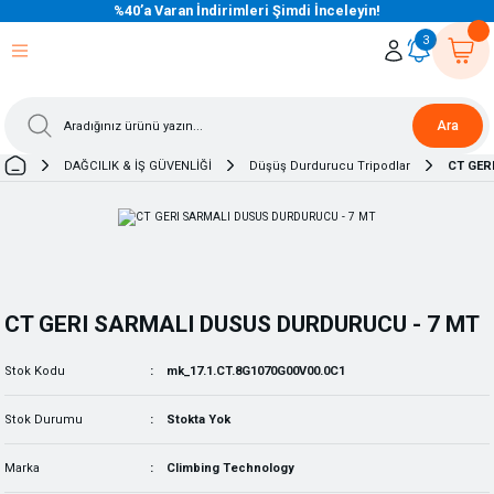
%40’a Varan İndirimleri Şimdi İnceleyin!
eri Dön
eri Dön
eri Dön
eri Dön
eri Dön
eri Dön
eri Dön
eri Dön
eri Dön
eri Dön
3
Ara
DAĞCILIK & İŞ GÜVENLİĞİ
Düşüş Durdurucu Tripodlar
CT GER
CT GERI SARMALI DUSUS DURDURUCU - 7 MT
Stok Kodu
mk_17.1.CT.8G1070G00V00.0C1
Stok Durumu
Stokta Yok
Marka
Climbing Technology