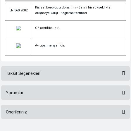
Kişisel koruyucu donanım - Belirli bir yükseklikten
EN 360:2002
düşmeye karşı - Bağlama tertibatı
CE sertifikalıdır.
Avrupa menşeilidir.
Taksit Seçenekleri
Yorumlar
Önerileriniz
Bu ürüne ilk yorumu siz yapın!
Bu ürünün fiyat bilgisi, resim, ürün açıklamalarında ve diğer konularda