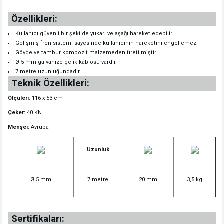
Özellikleri:
Kullanıcı güvenli bir şekilde yukarı ve aşağı hareket edebilir.
Gelişmiş fren sistemi sayesinde kullanıcının hareketini engellemez.
Gövde ve tambur kompozit malzemeden üretilmiştir.
Ø 5 mm galvanize çelik kablosu vardır.
7 metre uzunluğundadır.
Teknik Özellikleri:
Ölçüleri:
116 x 53 cm
Çeker:
40 KN
Menşei:
Avrupa
Uzunluk
Ø 5 mm
7 metre
20 mm
3,5 kg
Sertifikaları: