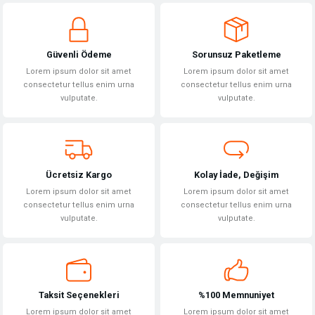
yetersiz gördüğünüz noktaları öneri formunu kullanarak tarafımıza
Yorum Yaz
iletebilirsiniz.
Görüş ve önerileriniz için teşekkür ederiz.
Güvenli Ödeme
Sorunsuz Paketleme
Ürün resmi kalitesiz, bozuk veya görüntülenemiyor.
Lorem ipsum dolor sit amet
Lorem ipsum dolor sit amet
Ürün açıklamasında eksik bilgiler bulunuyor.
consectetur tellus enim urna
consectetur tellus enim urna
vulputate.
vulputate.
Ürün bilgilerinde hatalar bulunuyor.
Ürün fiyatı diğer sitelerden daha pahalı.
Bu ürüne benzer farklı alternatifler olmalı.
Ücretsiz Kargo
Kolay İade, Değişim
Lorem ipsum dolor sit amet
Lorem ipsum dolor sit amet
consectetur tellus enim urna
consectetur tellus enim urna
vulputate.
vulputate.
Gönder
Taksit Seçenekleri
%100 Memnuniyet
Lorem ipsum dolor sit amet
Lorem ipsum dolor sit amet