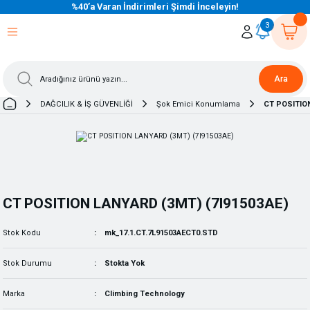
%40’a Varan İndirimleri Şimdi İnceleyin!
eri Dön
eri Dön
eri Dön
eri Dön
eri Dön
eri Dön
eri Dön
eri Dön
eri Dön
eri Dön
3
Ara
DAĞCILIK & İŞ GÜVENLİĞİ
Şok Emici Konumlama
CT POSITION
CT POSITION LANYARD (3MT) (7l91503AE)
Stok Kodu
mk_17.1.CT.7L91503AECT0.STD
Stok Durumu
Stokta Yok
Marka
Climbing Technology