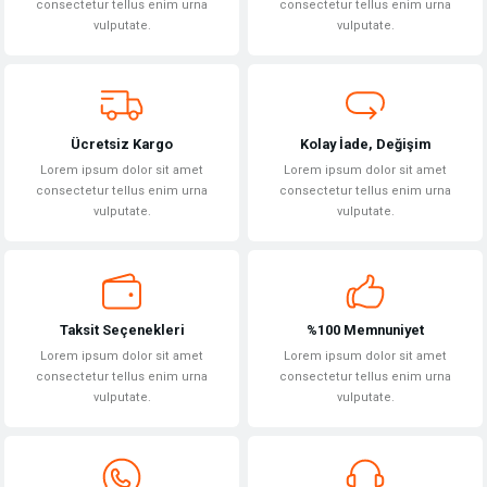
Ürün açıklamasında eksik bilgiler bulunuyor.
consectetur tellus enim urna
consectetur tellus enim urna
vulputate.
vulputate.
Ürün bilgilerinde hatalar bulunuyor.
Ürün fiyatı diğer sitelerden daha pahalı.
Bu ürüne benzer farklı alternatifler olmalı.
Ücretsiz Kargo
Kolay İade, Değişim
Lorem ipsum dolor sit amet
Lorem ipsum dolor sit amet
consectetur tellus enim urna
consectetur tellus enim urna
vulputate.
vulputate.
Gönder
Taksit Seçenekleri
%100 Memnuniyet
Lorem ipsum dolor sit amet
Lorem ipsum dolor sit amet
consectetur tellus enim urna
consectetur tellus enim urna
vulputate.
vulputate.