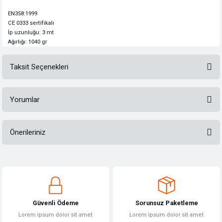
EN358:1999
CE 0333 sertifikalı
İp uzunluğu: 3 mt
Ağırlığı: 1040 gr
Taksit Seçenekleri
Yorumlar
Önerileriniz
Bu ürüne ilk yorumu siz yapın!
Bu ürünün fiyat bilgisi, resim, ürün açıklamalarında ve diğer konularda
yetersiz gördüğünüz noktaları öneri formunu kullanarak tarafımıza
Yorum Yaz
iletebilirsiniz.
Görüş ve önerileriniz için teşekkür ederiz.
Güvenli Ödeme
Sorunsuz Paketleme
Ürün resmi kalitesiz, bozuk veya görüntülenemiyor.
Lorem ipsum dolor sit amet
Lorem ipsum dolor sit amet