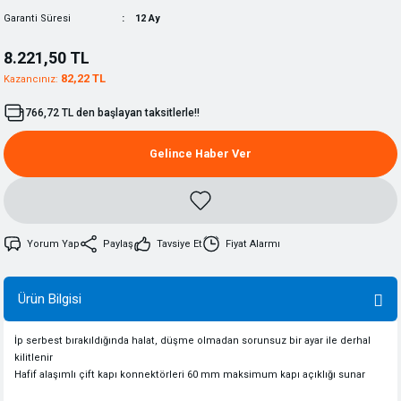
Garanti Süresi
12 Ay
8.221,50 TL
82,22 TL
Kazancınız:
766,72 TL den başlayan taksitlerle!!
Gelince Haber Ver
Yorum Yap
Paylaş
Tavsiye Et
Fiyat Alarmı
Ürün Bilgisi
İp
serbest bırakıldığında
halat
,
düşme
olmadan
sorunsuz
b
ir
ayar
ile
derhal
kilitlenir
Hafif alaşımlı
çift
kapı
konnektörleri
60
mm maksimum
kapı
açıklığı sunar