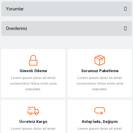
Yorumlar
Önerileriniz
Bu ürüne ilk yorumu siz yapın!
Bu ürünün fiyat bilgisi, resim, ürün açıklamalarında ve diğer konularda
yetersiz gördüğünüz noktaları öneri formunu kullanarak tarafımıza
Yorum Yaz
iletebilirsiniz.
Görüş ve önerileriniz için teşekkür ederiz.
Güvenli Ödeme
Sorunsuz Paketleme
Ürün resmi kalitesiz, bozuk veya görüntülenemiyor.
Lorem ipsum dolor sit amet
Lorem ipsum dolor sit amet
Ürün açıklamasında eksik bilgiler bulunuyor.
consectetur tellus enim urna
consectetur tellus enim urna
vulputate.
vulputate.
Ürün bilgilerinde hatalar bulunuyor.
Ürün fiyatı diğer sitelerden daha pahalı.
Bu ürüne benzer farklı alternatifler olmalı.
Ücretsiz Kargo
Kolay İade, Değişim
Lorem ipsum dolor sit amet
Lorem ipsum dolor sit amet