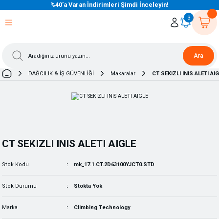
%40’a Varan İndirimleri Şimdi İnceleyin!
eri Dön
eri Dön
eri Dön
eri Dön
eri Dön
eri Dön
eri Dön
eri Dön
eri Dön
eri Dön
3
Ara
DAĞCILIK & İŞ GÜVENLİĞİ
Makaralar
CT SEKIZLI INIS ALETI AI
CT SEKIZLI INIS ALETI AIGLE
Stok Kodu
mk_17.1.CT.2D63100YJCT0.STD
Stok Durumu
Stokta Yok
Marka
Climbing Technology