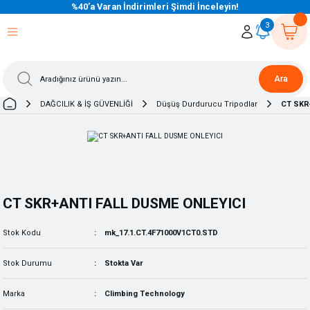
%40’a Varan İndirimleri Şimdi İnceleyin!
eri Dön
eri Dön
eri Dön
eri Dön
eri Dön
eri Dön
eri Dön
eri Dön
eri Dön
eri Dön
3
Ara
DAĞCILIK & İŞ GÜVENLİĞİ
Düşüş Durdurucu Tripodlar
CT SKR
CT SKR+ANTI FALL DUSME ONLEYICI
Stok Kodu
mk_17.1.CT.4F71000V1CT0.STD
Stok Durumu
Stokta Var
Marka
Climbing Technology