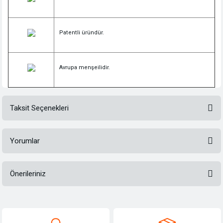
Patentli üründür.
Avrupa menşeilidir.
Taksit Seçenekleri
Yorumlar
Önerileriniz
Bu ürüne ilk yorumu siz yapın!
Bu ürünün fiyat bilgisi, resim, ürün açıklamalarında ve diğer konularda
yetersiz gördüğünüz noktaları öneri formunu kullanarak tarafımıza
Yorum Yaz
iletebilirsiniz.