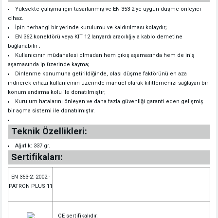
Yüksekte çalışma için tasarlanmış ve EN 353-2'ye uygun düşme önleyici
cihaz.
İpin herhangi bir yerinde kurulumu ve kaldırılması kolaydır;
EN 362 konektörü veya KIT 12 lanyardı aracılığıyla kablo demetine
bağlanabilir ;
Kullanıcının müdahalesi olmadan hem çıkış aşamasında hem de iniş
aşamasında ip üzerinde kayma;
Dinlenme konumuna getirildiğinde, olası düşme faktörünü en aza
indirerek cihazı kullanıcının üzerinde manuel olarak kilitlemenizi sağlayan bir
konumlandırma kolu ile donatılmıştır;
Kurulum hatalarını önleyen ve daha fazla güvenliği garanti eden gelişmiş
bir açma sistemi ile donatılmıştır.
Teknik Özellikleri:
Ağırlık: 337 gr.
Sertifikaları:
EN 353-2: 2002 -
PATRON PLUS 11
CE sertifikalıdır.