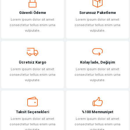
Görüş ve önerileriniz için teşekkür ederiz.
Güvenli Ödeme
Sorunsuz Paketleme
Ürün resmi kalitesiz, bozuk veya görüntülenemiyor.
Lorem ipsum dolor sit amet
Lorem ipsum dolor sit amet
Ürün açıklamasında eksik bilgiler bulunuyor.
consectetur tellus enim urna
consectetur tellus enim urna
vulputate.
vulputate.
Ürün bilgilerinde hatalar bulunuyor.
Ürün fiyatı diğer sitelerden daha pahalı.
Bu ürüne benzer farklı alternatifler olmalı.
Ücretsiz Kargo
Kolay İade, Değişim
Lorem ipsum dolor sit amet
Lorem ipsum dolor sit amet
consectetur tellus enim urna
consectetur tellus enim urna
vulputate.
vulputate.
Gönder
Taksit Seçenekleri
%100 Memnuniyet
Lorem ipsum dolor sit amet
Lorem ipsum dolor sit amet
consectetur tellus enim urna
consectetur tellus enim urna
vulputate.
vulputate.