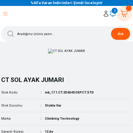
%40’a Varan İndirimleri Şimdi İnceleyin!
eri Dön
eri Dön
eri Dön
eri Dön
eri Dön
eri Dön
eri Dön
eri Dön
eri Dön
eri Dön
3
Ara
CT SOL AYAK JUMARI
Stok Kodu
mk_17.1.CT.2D654SOXPCT.STD
Stok Durumu
Stokta Var
Marka
Climbing Technology
Garanti Süresi
12 Ay