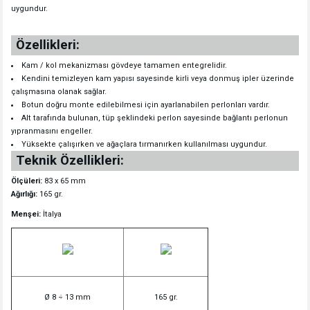
uygundur.
Özellikleri:
Kam / kol mekanizması gövdeye tamamen entegrelidir.
Kendini temizleyen kam yapısı sayesinde kirli veya donmuş ipler üzerinde
çalışmasına olanak sağlar.
Botun doğru monte edilebilmesi için ayarlanabilen perlonları vardır.
Alt tarafında bulunan, tüp şeklindeki perlon sayesinde bağlantı perlonun
yıpranmasını engeller.
Yüksekte çalışırken ve ağaçlara tırmanırken kullanılması uygundur.
Teknik Özellikleri:
Ölçüleri:
83 x 65 mm
Ağırlığı:
165 gr.
Menşei:
İtalya
Ø 8 ÷ 13 mm
165 gr.