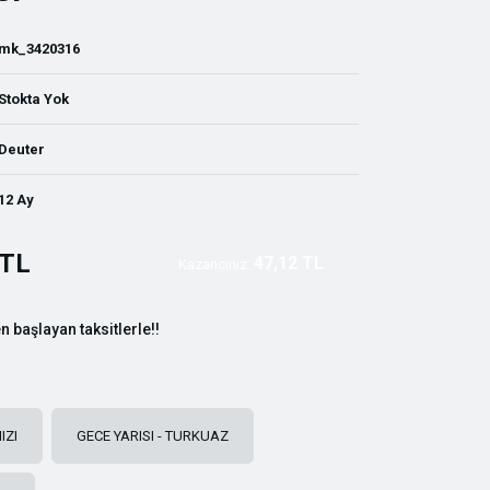
mk_3420316
Stokta Yok
Deuter
12 Ay
 TL
47,12 TL
Kazancınız:
n başlayan taksitlerle!!
IZI
GECE YARISI - TURKUAZ