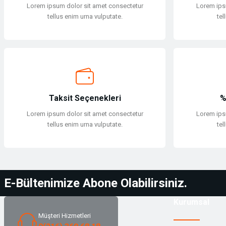
Yüzücü Malzemeleri
Sweatshirt
Lorem ipsum dolor sit amet consectetur
Lorem ips
Bu ürüne benzer farklı alternatifler olmalı.
tellus enim urna vulputate.
tel
Zıpkın ve Aksesuarları
T-shirt
Zıpkın ve Aksesuarları
T-shirt
Tulum
Taksit Seçenekleri
%
Tulum
Lorem ipsum dolor sit amet consectetur
Lorem ips
tellus enim urna vulputate.
tel
Yağmurluk & Panço
Yağmurluk & Panço
E-Bültenimize Abone Olabilirsiniz.
Yelek
Kurumsal
Yelek
Müşteri Hizmetleri