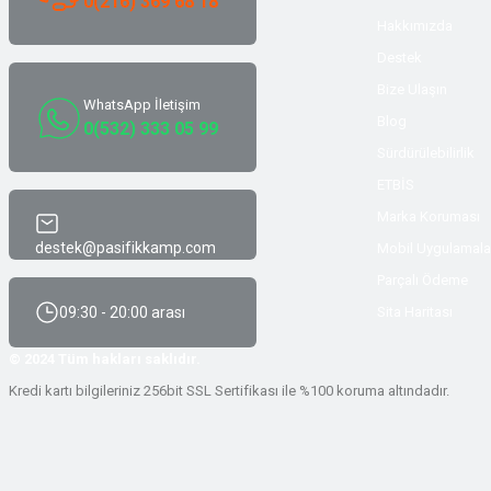
0(216) 369 68 18
Hakkımızda
Destek
Bize Ulaşın
WhatsApp İletişim
Blog
0(532) 333 05 99
Sürdürülebilirlik
ETBİS
Marka Koruması
destek@pasifikkamp.com
Mobil Uygulamala
Parçalı Ödeme
09:30 - 20:00 arası
Sita Haritası
© 2024 Tüm hakları saklıdır.
Kredi kartı bilgileriniz 256bit SSL Sertifikası ile %100 koruma altındadır.