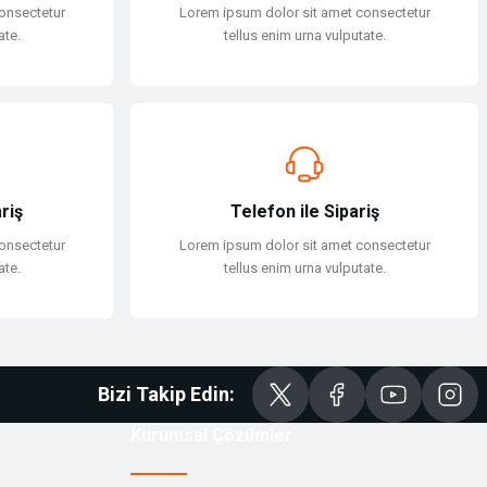
onsectetur
Lorem ipsum dolor sit amet consectetur
ate.
tellus enim urna vulputate.
riş
Telefon ile Sipariş
onsectetur
Lorem ipsum dolor sit amet consectetur
ate.
tellus enim urna vulputate.
Bizi Takip Edin:
Kurumsal Çözümler