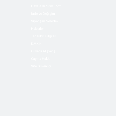
Havale Bildirim Formu
İade ve Değişim
Siparişim Nerede?
Haberler
Tedarikçi Bilgileri
K.V.K.K
Güvenli Alışveriş
Cayma Hakkı
Site Güvenliği