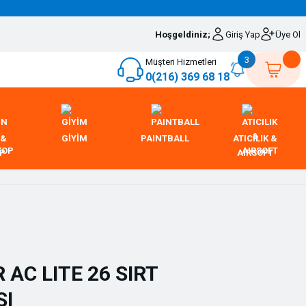
Hoşgeldiniz;
Giriş Yap
Üye Ol
3
Müşteri Hizmetleri
0(216) 369 68 18
 &
GİYİM
PAINTBALL
ATICILIK &
OP
AIRSOFT
 AC LITE 26 SIRT
SI