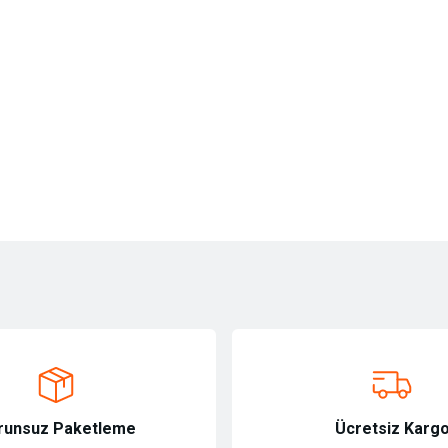
ersiz gördüğünüz noktaları öneri formunu kullanarak tarafımıza iletebilirsiniz.
Bu ürüne ilk yorumu siz yapın!
Yorum Yaz
runsuz Paketleme
Ücretsiz Karg