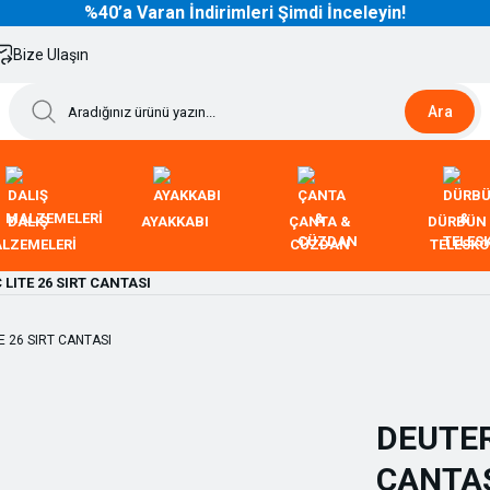
%40’a Varan İndirimleri Şimdi İnceleyin!
Bize Ulaşın
Ara
DALIŞ
AYAKKABI
ÇANTA &
DÜRBÜN
LZEMELERİ
CÜZDAN
TELESK
 LITE 26 SIRT CANTASI
DEUTER
CANTA