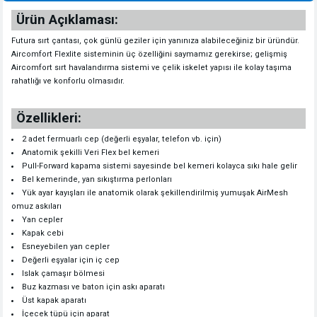
Ürün Açıklaması:
Futura sırt çantası, çok günlü geziler için yanınıza alabileceğiniz bir üründür.
Aircomfort Flexlite sisteminin üç özelliğini saymamız gerekirse; gelişmiş
Aircomfort sırt havalandırma sistemi ve çelik iskelet yapısı ile kolay taşıma
rahatlığı ve konforlu olmasıdır.
Özellikleri:
2 adet fermuarlı cep (değerli eşyalar, telefon vb. için)
Anatomik şekilli Veri Flex bel kemeri
Pull-Forward kapama sistemi sayesinde bel kemeri kolayca sıkı hale gelir
Bel kemerinde, yan sıkıştırma perlonları
Yük ayar kayışları ile anatomik olarak şekillendirilmiş yumuşak AirMesh
omuz askıları
Yan cepler
Kapak cebi
Esneyebilen yan cepler
Değerli eşyalar için iç cep
Islak çamaşır bölmesi
Buz kazması ve baton için askı aparatı
Üst kapak aparatı
İçecek tüpü için aparat