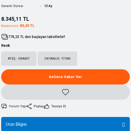
Garanti Süresi
12 Ay
8.345,11 TL
83,45 TL
Kazancınız:
778,25 TL den başlayan taksitlerle!!
Renk
ATEŞ - GRANIT
OKYANUS- TITAN
Gelince Haber Ver
Yorum Yap
Paylaş
Tavsiye Et
Ürün Bilgisi