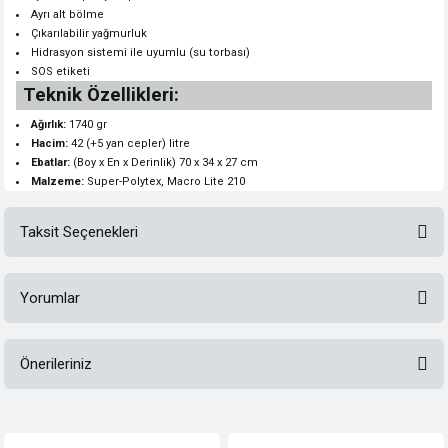
Ayrı alt bölme
Çıkarılabilir yağmurluk
Hidrasyon sistemi ile uyumlu (su torbası)
SOS etiketi
Teknik Özellikleri:
Ağırlık:
1740 gr
Hacim:
42 (+5 yan cepler) litre
Ebatlar:
(Boy x En x Derinlik) 70 x 34 x 27 cm
Malzeme:
Super-Polytex, Macro Lite 210
Taksit Seçenekleri
Yorumlar
Önerileriniz
Bu ürüne ilk yorumu siz yapın!
Bu ürünün fiyat bilgisi, resim, ürün açıklamalarında ve diğer konularda
yetersiz gördüğünüz noktaları öneri formunu kullanarak tarafımıza
Yorum Yaz