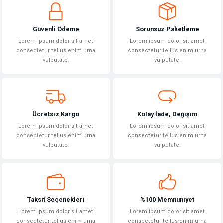
iletebilirsiniz.
Görüş ve önerileriniz için teşekkür ederiz.
Güvenli Ödeme
Sorunsuz Paketleme
Ürün resmi kalitesiz, bozuk veya görüntülenemiyor.
Lorem ipsum dolor sit amet
Lorem ipsum dolor sit amet
Ürün açıklamasında eksik bilgiler bulunuyor.
consectetur tellus enim urna
consectetur tellus enim urna
vulputate.
vulputate.
Ürün bilgilerinde hatalar bulunuyor.
Ürün fiyatı diğer sitelerden daha pahalı.
Bu ürüne benzer farklı alternatifler olmalı.
Ücretsiz Kargo
Kolay İade, Değişim
Lorem ipsum dolor sit amet
Lorem ipsum dolor sit amet
consectetur tellus enim urna
consectetur tellus enim urna
vulputate.
vulputate.
Gönder
Taksit Seçenekleri
%100 Memnuniyet
Lorem ipsum dolor sit amet
Lorem ipsum dolor sit amet
consectetur tellus enim urna
consectetur tellus enim urna