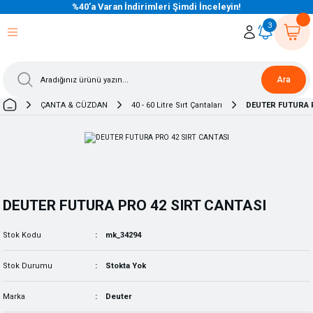
%40’a Varan İndirimleri Şimdi İnceleyin!
eri Dön
eri Dön
eri Dön
eri Dön
eri Dön
eri Dön
eri Dön
eri Dön
eri Dön
eri Dön
3
Ara
ÇANTA & CÜZDAN
40 - 60 Litre Sırt Çantaları
DEUTER FUTURA P
DEUTER FUTURA PRO 42 SIRT CANTASI
Stok Kodu
mk_34294
Stok Durumu
Stokta Yok
Marka
Deuter