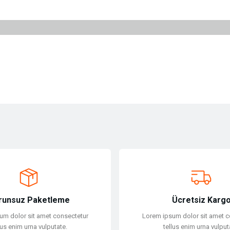
ersiz gördüğünüz noktaları öneri formunu kullanarak tarafımıza iletebilirsiniz.
Bu ürüne ilk yorumu siz yapın!
Yorum Yaz
runsuz Paketleme
Ücretsiz Karg
um dolor sit amet consectetur
Lorem ipsum dolor sit amet c
lus enim urna vulputate.
tellus enim urna vulput