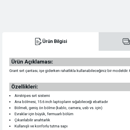
Kasklar
Konsol / Pusula / Manometreler
Kamp Malzemeleri
Dry Bag
Teleskoplar
Kemer
Krampon ve Krampon Ekipmanları
Konsol / Pusula / Manometreler
Kamp Mutfağı
İlk Yardım Çantaları
Tüfek Dürbünleri
Mont & Ceket
Ürün Bilgisi
Kramponlar
Maske ve Şnorkeller
Sandaletler
Seyahat Çantaları
Tüfek Dürbünleri
Mont & Ceket
Magnezyum Tozu Torbası
Maske ve Şnorkeller
Teknik Malzeme & Aksesuarlar
Pantolon
Ürün Açıklaması:
Grant sırt çantası; işe giderken rahatlıkla kullanabileceğiniz bir modeld
Magnezyum Tozu Torbası
Paletler
Termos
Pantolon
Özellikleri:
Makaralar
Paletler
Tırmanış
Polar
Airstripes sırt sistemi
Ana bölmesi, 15.6 inch laptopların sığabileceği ebattadır
Makaralar
Plaj Ayakkabıları
Uyku Tulumları
Polar
Bölmeli, geniş ön bölme (kablo, camera, usb vs. için)
Evraklar için büyük, fermuarlı bölüm
Çıkarılabilir anahtarlık
Sikke / Takoz / Bolt
Plaj Ayakkabıları
Saat
Kullanışlı ve konforlu tutma sapı