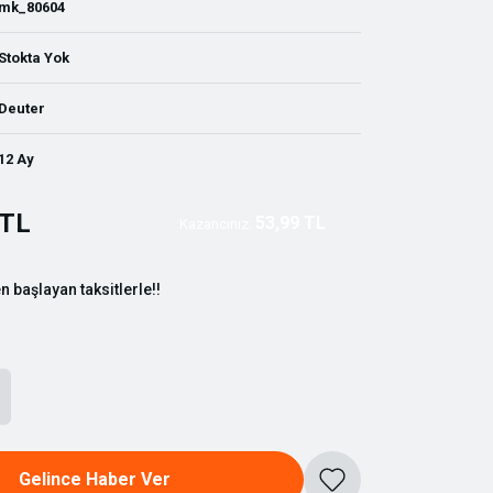
mk_80604
Stokta Yok
Deuter
12 Ay
 TL
53,99 TL
Kazancınız:
n başlayan taksitlerle!!
Gelince Haber Ver