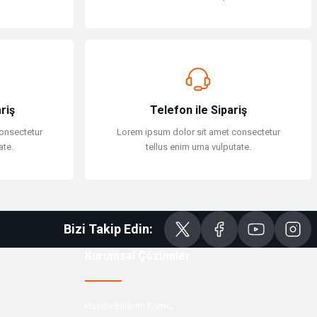
riş
Telefon ile Sipariş
onsectetur
Lorem ipsum dolor sit amet consectetur
ate.
tellus enim urna vulputate.
Bizi Takip Edin:
Kurumsal Çözümler
Havale Bildirim Formu