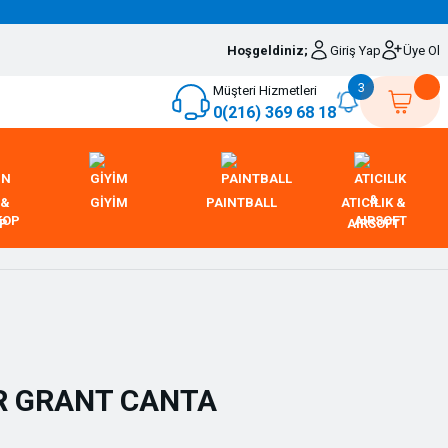
Hoşgeldiniz;
Giriş Yap
Üye Ol
3
Müşteri Hizmetleri
0(216) 369 68 18
 &
GİYİM
PAINTBALL
ATICILIK &
OP
AIRSOFT
R GRANT CANTA