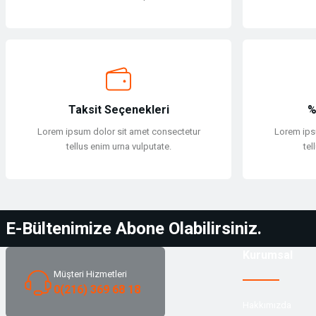
Yüzücü Malzemeleri
Sweatshirt
Zıpkın ve Aksesuarları
T-shirt
Zıpkın ve Aksesuarları
T-shirt
Taksit Seçenekleri
%
Tulum
Lorem ipsum dolor sit amet consectetur
Lorem ips
tellus enim urna vulputate.
tel
Tulum
Yağmurluk & Panço
E-Bültenimize Abone Olabilirsiniz.
Yağmurluk & Panço
Kurumsal
Yelek
Müşteri Hizmetleri
0(216) 369 68 18
Yelek
Hakkımızda