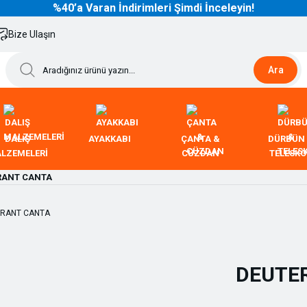
%40’a Varan İndirimleri Şimdi İnceleyin!
Bize Ulaşın
Ara
DALIŞ
AYAKKABI
ÇANTA &
DÜRBÜN
LZEMELERİ
CÜZDAN
TELESK
RANT CANTA
DEUTE