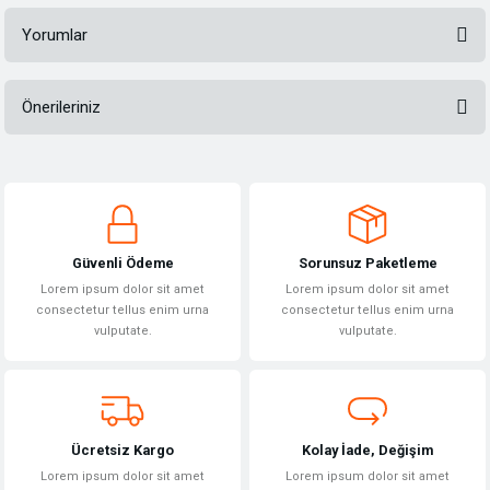
Yorumlar
Önerileriniz
Bu ürüne ilk yorumu siz yapın!
Bu ürünün fiyat bilgisi, resim, ürün açıklamalarında ve diğer konularda
yetersiz gördüğünüz noktaları öneri formunu kullanarak tarafımıza
Yorum Yaz
iletebilirsiniz.
Görüş ve önerileriniz için teşekkür ederiz.
Güvenli Ödeme
Sorunsuz Paketleme
Ürün resmi kalitesiz, bozuk veya görüntülenemiyor.
Lorem ipsum dolor sit amet
Lorem ipsum dolor sit amet
Ürün açıklamasında eksik bilgiler bulunuyor.
consectetur tellus enim urna
consectetur tellus enim urna
vulputate.
vulputate.
Ürün bilgilerinde hatalar bulunuyor.
Ürün fiyatı diğer sitelerden daha pahalı.
Bu ürüne benzer farklı alternatifler olmalı.
Ücretsiz Kargo
Kolay İade, Değişim
Lorem ipsum dolor sit amet
Lorem ipsum dolor sit amet