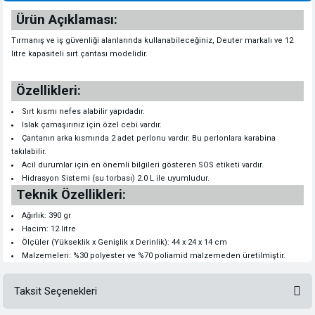
Ürün Açıklaması:
Tırmanış ve iş güvenliği alanlarında kullanabileceğiniz, Deuter markalı ve 12
litre kapasiteli sırt çantası modelidir.
Özellikleri:
Sırt kısmı nefes alabilir yapıdadır.
Islak çamaşırınız için özel cebi vardır.
Çantanın arka kısmında 2 adet perlonu vardır. Bu perlonlara karabina
takılabilir.
Acil durumlar için en önemli bilgileri gösteren SOS etiketi vardır.
Hidrasyon Sistemi (su torbası) 2.0 L ile uyumludur.
Teknik Özellikleri:
Ağırlık: 390 gr
Hacim: 12 litre
Ölçüler (Yükseklik x Genişlik x Derinlik): 44 x 24 x 14 cm
Malzemeleri: %30 polyester ve %70 poliamid malzemeden üretilmiştir.
Taksit Seçenekleri