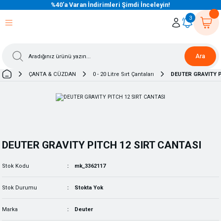
%40’a Varan İndirimleri Şimdi İnceleyin!
eri Dön
eri Dön
eri Dön
eri Dön
eri Dön
eri Dön
eri Dön
eri Dön
eri Dön
eri Dön
3
Ara
ÇANTA & CÜZDAN
0 - 20 Litre Sırt Çantaları
DEUTER GRAVITY P
DEUTER GRAVITY PITCH 12 SIRT CANTASI
Stok Kodu
mk_3362117
Stok Durumu
Stokta Yok
Marka
Deuter