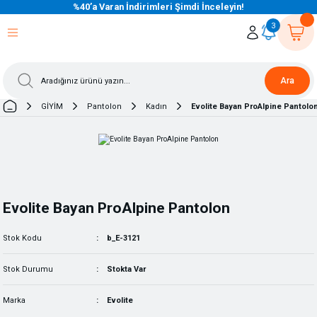
%40’a Varan İndirimleri Şimdi İnceleyin!
eri Dön
eri Dön
eri Dön
eri Dön
eri Dön
eri Dön
eri Dön
eri Dön
eri Dön
eri Dön
3
Ara
GİYİM
Pantolon
Kadın
Evolite Bayan ProAlpine Pantolo
Evolite Bayan ProAlpine Pantolon
Stok Kodu
b_E-3121
Stok Durumu
Stokta Var
Marka
Evolite