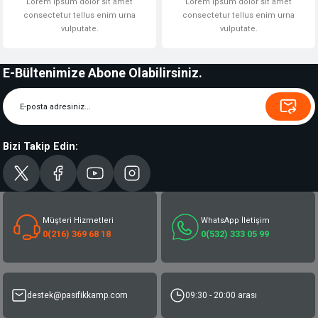
Lorem ipsum dolor sit amet
Lorem ipsum dolor sit amet
consectetur tellus enim urna
consectetur tellus enim urna
vulputate.
vulputate.
E-Bültenimize Abone Olabilirsiniz.
Bizi Takip Edin:
Müşteri Hizmetleri
WhatsApp İletişim
0(216) 369 68 18
0(532) 333 05 99
destek@pasifikkamp.com
09:30 - 20:00 arası