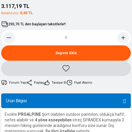
3.117,19 TL
0,65 TL
Kazancınız:
290,70 TL den başlayan taksitlerle!!
Sepete Ekle
Yorum Yap
Paylaş
Tavsiye Et
Fiyat Alarmı
Ürün Bilgisi
Evolite
PROALPINE
Şort olabilen outdoor pantolon, oldukça hafif,
nefes alabilir ve
4 yöne esneyebilen
streç SPANDEX kumaşıyla 3
mevsim hiking günlerinde aradığınız konforu size sunar. Dış
malzemesi yumuşak,
Su itici özelliğe
sahiptir