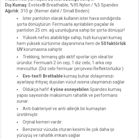
Dış Kumaş:
Evotex® Breathable, %95 Nylon / %5 Spandex
Ağırlık:
310 gr. (Kemer dahil / Small Beden)
İster pantolon olarak kullanın ister hava ısındığında
şorta dönüştürün. Fermuarla ayrılabilen paçalar ile
pantolon 25 cm. ağ uzunluğuna sahip bir şorta dönüşür!
Yüksek nefes alabilirliğe sahip, hızlı kuruyan kumaş
hem yüksek sürtünme dayanımına hem de
50 faktörlük
UV
korumasına sahiptir.
Trekking, tırmanış gibi aktif sporlar için ideal bir
üründür. Fermuarlı 2 ön cep, 1 diz cebi, 1 arka cep
mevcuttur. (Diz cebi fermuar çerçevesi Reflektörlüdür.)
Evo-tex® Brethable
kumaş buhar dolaşımınızı
ayarlayıp ihtiyaç duyulan vücut ısısına ulaşmanızı sağlar.
Oldukça hafif
4 yöne esneyebilen
Spandex kumaş
yapısı sayesinde maksimum rahatlık ve performans
sunar.
Anti-bakteriyel ve anti-allerjik bir kumaştan
üretilmiştir
Orjinal kemeri vardır.
Benzersiz vücuda oturan kesimi ile çok daha iyi
yürüyüş ve rahatlık imkanı sağlar