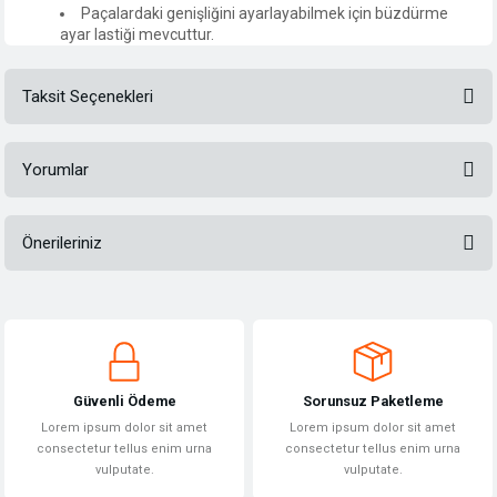
Paçalardaki genişliğini ayarlayabilmek için büzdürme
ayar lastiği mevcuttur.
Taksit Seçenekleri
Yorumlar
Önerileriniz
Bu ürüne ilk yorumu siz yapın!
Bu ürünün fiyat bilgisi, resim, ürün açıklamalarında ve diğer konularda
yetersiz gördüğünüz noktaları öneri formunu kullanarak tarafımıza
Yorum Yaz
iletebilirsiniz.
Görüş ve önerileriniz için teşekkür ederiz.
Güvenli Ödeme
Sorunsuz Paketleme
Ürün resmi kalitesiz, bozuk veya görüntülenemiyor.
Lorem ipsum dolor sit amet
Lorem ipsum dolor sit amet
Ürün açıklamasında eksik bilgiler bulunuyor.
consectetur tellus enim urna
consectetur tellus enim urna
vulputate.
vulputate.
Ürün bilgilerinde hatalar bulunuyor.