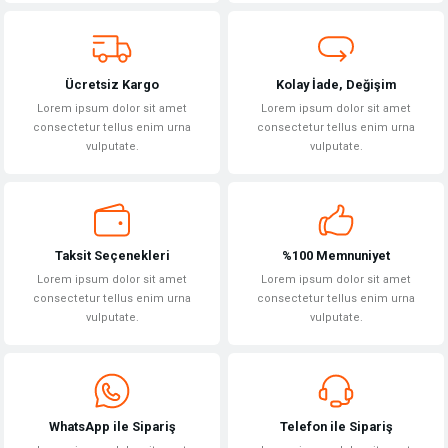
Ürün fiyatı diğer sitelerden daha pahalı.
Bu ürüne benzer farklı alternatifler olmalı.
Ücretsiz Kargo
Kolay İade, Değişim
Lorem ipsum dolor sit amet
Lorem ipsum dolor sit amet
consectetur tellus enim urna
consectetur tellus enim urna
vulputate.
vulputate.
Gönder
Taksit Seçenekleri
%100 Memnuniyet
Lorem ipsum dolor sit amet
Lorem ipsum dolor sit amet
consectetur tellus enim urna
consectetur tellus enim urna
vulputate.
vulputate.
WhatsApp ile Sipariş
Telefon ile Sipariş