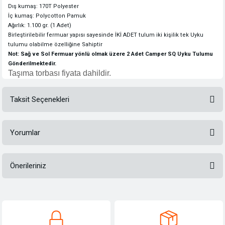
Dış kumaş: 170T Polyester
İç kumaş: Polycotton Pamuk
Ağırlık: 1.100 gr. (1 Adet)
Birleştirilebilir fermuar yapısı sayesinde İKİ ADET tulum iki kişilik tek Uyku
tulumu olabilme özelliğine Sahiptir
Not: Sağ ve Sol Fermuar yönlü olmak üzere 2 Adet Camper SQ Uyku Tulumu
Gönderilmektedir.
Taşıma torbası fiyata dahildir.
Taksit Seçenekleri
Yorumlar
Önerileriniz
Bu ürüne ilk yorumu siz yapın!
Bu ürünün fiyat bilgisi, resim, ürün açıklamalarında ve diğer konularda
yetersiz gördüğünüz noktaları öneri formunu kullanarak tarafımıza
Yorum Yaz
iletebilirsiniz.
Görüş ve önerileriniz için teşekkür ederiz.