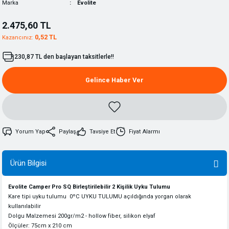
Marka
Evolite
2.475,60 TL
0,52 TL
Kazancınız:
230,87 TL den başlayan taksitlerle!!
Gelince Haber Ver
Yorum Yap
Paylaş
Tavsiye Et
Fiyat Alarmı
Ürün Bilgisi
Evolite Camper Pro SQ Birleştirilebilir 2 Kişilik Uyku Tulumu
Kare tipi uyku tulumu 0ºC UYKU TULUMU açıldığında yorgan olarak
kullanılabilir
Dolgu Malzemesi 200gr/m2 - hollow fiber, silikon elyaf
Ölçüler: 75cm x 210 cm