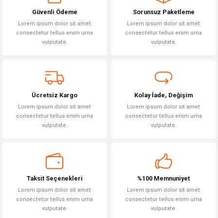
Güvenli Ödeme
Sorunsuz Paketleme
Ürün resmi kalitesiz, bozuk veya görüntülenemiyor.
Lorem ipsum dolor sit amet
Lorem ipsum dolor sit amet
Ürün açıklamasında eksik bilgiler bulunuyor.
consectetur tellus enim urna
consectetur tellus enim urna
vulputate.
vulputate.
Ürün bilgilerinde hatalar bulunuyor.
Ürün fiyatı diğer sitelerden daha pahalı.
Bu ürüne benzer farklı alternatifler olmalı.
Ücretsiz Kargo
Kolay İade, Değişim
Lorem ipsum dolor sit amet
Lorem ipsum dolor sit amet
consectetur tellus enim urna
consectetur tellus enim urna
vulputate.
vulputate.
Gönder
Taksit Seçenekleri
%100 Memnuniyet
Lorem ipsum dolor sit amet
Lorem ipsum dolor sit amet
consectetur tellus enim urna
consectetur tellus enim urna
vulputate.
vulputate.