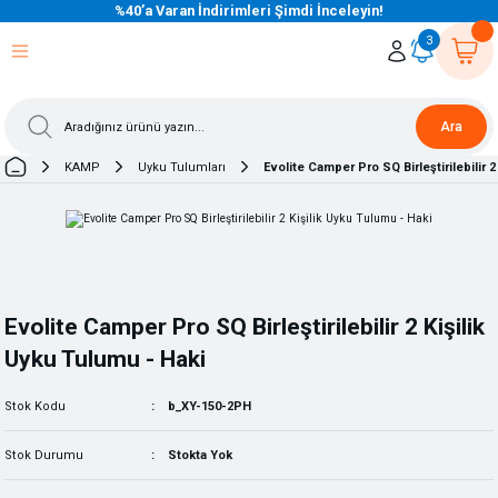
%40’a Varan İndirimleri Şimdi İnceleyin!
eri Dön
eri Dön
eri Dön
eri Dön
eri Dön
eri Dön
eri Dön
eri Dön
eri Dön
eri Dön
3
Ara
KAMP
Uyku Tulumları
Evolite Camper Pro SQ Birleştirilebilir 
Evolite Camper Pro SQ Birleştirilebilir 2 Kişilik
Uyku Tulumu - Haki
Stok Kodu
b_XY-150-2PH
Stok Durumu
Stokta Yok