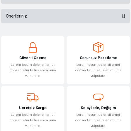
Önerileriniz
Bu ürüne ilk yorumu siz yapın!
Bu ürünün fiyat bilgisi, resim, ürün açıklamalarında ve diğer konularda
yetersiz gördüğünüz noktaları öneri formunu kullanarak tarafımıza
Yorum Yaz
iletebilirsiniz.
Görüş ve önerileriniz için teşekkür ederiz.
Güvenli Ödeme
Sorunsuz Paketleme
Ürün resmi kalitesiz, bozuk veya görüntülenemiyor.
Lorem ipsum dolor sit amet
Lorem ipsum dolor sit amet
Ürün açıklamasında eksik bilgiler bulunuyor.
consectetur tellus enim urna
consectetur tellus enim urna
vulputate.
vulputate.
Ürün bilgilerinde hatalar bulunuyor.
Ürün fiyatı diğer sitelerden daha pahalı.
Bu ürüne benzer farklı alternatifler olmalı.
Ücretsiz Kargo
Kolay İade, Değişim
Lorem ipsum dolor sit amet
Lorem ipsum dolor sit amet
consectetur tellus enim urna
consectetur tellus enim urna
vulputate.
vulputate.