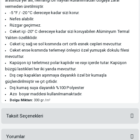
arasında yer alır, herhangi bir hayvan kullanılmadan doğaya zarar
vermeden üretilmiştir.
-5 °F / -20 °C dereceye kadar sizi korur.
Nefes alabilir.
Rüzgar geçirmez.
Ceket içi -20° C dereceye kadar sizi koruyabilen Alüminyum Termal
Yalıtım özelliklidir.
Ceket iç sağ ve sol kısmında cırt cırtlı esnek cepleri mevcuttur.
Ceket ense kısmında terlemeyi önleyici özel yumuşak dokulu filesi
mevcuttur.
Kapüşon içi terletmez polar kaplıdır ve ısıyı içerde tutar. Kapüşon
büzgü lastikleri her iki yanda mevcuttur.
Dış cep kapakları aşınmaya dayanıklı özel bir kumaşla
güçlendirilmiştir ve çıt çıtlıdır.
Dış kumaş suya dayanıklı %100 Polyester
Azo boyar maddesi kullanılmamaktadır.
Dolgu Miktarı:
330 gr /
m²
Taksit Seçenekleri
Yorumlar