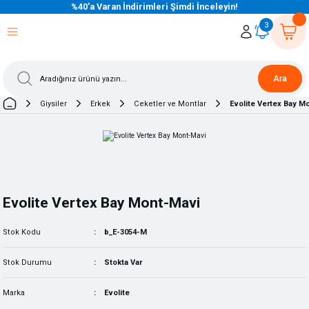
%40’a Varan İndirimleri Şimdi İnceleyin!
eri Dön
eri Dön
eri Dön
eri Dön
eri Dön
eri Dön
eri Dön
eri Dön
eri Dön
eri Dön
3
Ara
Giysiler
Erkek
Ceketler ve Montlar
Evolite Vertex Bay M
Evolite Vertex Bay Mont-Mavi
Stok Kodu
b_E-3054-M
Stok Durumu
Stokta Var
Marka
Evolite