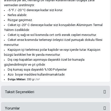
arasında yer alır, herhangi bir hayvan kullanılmadan doğaya zarar
vermeden üretilmiştir.
-5 °F / -20 °C dereceye kadar sizi korur.
Nefes alabilir.
Rüzgar geçirmez.
Ceket içi -20° C dereceye kadar sizi koruyabilen Alüminyum Termal
Yalıtım özelliklidir.
Ceket iç sağ ve sol kısmında cırt cırtlı esnek cepleri mevcuttur.
Ceket ense kısmında terlemeyi önleyici özel yumuşak dokulu filesi
mevcuttur.
Kapüşon içi terletmez polar kaplıdır ve ısıyı içerde tutar. Kapüşon
büzgü lastikleri her iki yanda mevcuttur.
Dış cep kapakları aşınmaya dayanıklı özel bir kumaşla
güçlendirilmiştir ve çıt çıtlıdır.
Dış kumaş suya dayanıklı %100 Polyester
Azo boyar maddesi kullanılmamaktadır.
Dolgu Miktarı:
330 gr /
m²
Taksit Seçenekleri
Yorumlar