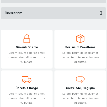
Önerileriniz
Bu ürüne ilk yorumu siz yapın!
Bu ürünün fiyat bilgisi, resim, ürün açıklamalarında ve diğer konularda
yetersiz gördüğünüz noktaları öneri formunu kullanarak tarafımıza
Yorum Yaz
iletebilirsiniz.
Görüş ve önerileriniz için teşekkür ederiz.
Güvenli Ödeme
Sorunsuz Paketleme
Ürün resmi kalitesiz, bozuk veya görüntülenemiyor.
Lorem ipsum dolor sit amet
Lorem ipsum dolor sit amet
Ürün açıklamasında eksik bilgiler bulunuyor.
consectetur tellus enim urna
consectetur tellus enim urna
vulputate.
vulputate.
Ürün bilgilerinde hatalar bulunuyor.
Ürün fiyatı diğer sitelerden daha pahalı.
Bu ürüne benzer farklı alternatifler olmalı.
Ücretsiz Kargo
Kolay İade, Değişim
Lorem ipsum dolor sit amet
Lorem ipsum dolor sit amet
consectetur tellus enim urna
consectetur tellus enim urna
vulputate.
vulputate.